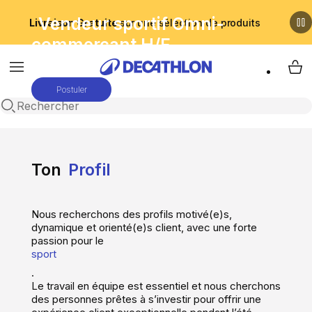
Vendeur sportif Omni-
Livraison Gratuite
sur une sélection de produits
commerçant H/F
Menu
My 
Postuler
Recherche ouverte
Ton
Profil
Nous recherchons des profils motivé(e)s,
dynamique et orienté(e)s client, avec une forte
passion pour le
sport
.
Le travail en équipe est essentiel et nous cherchons
des personnes prêtes à s’investir pour offrir une