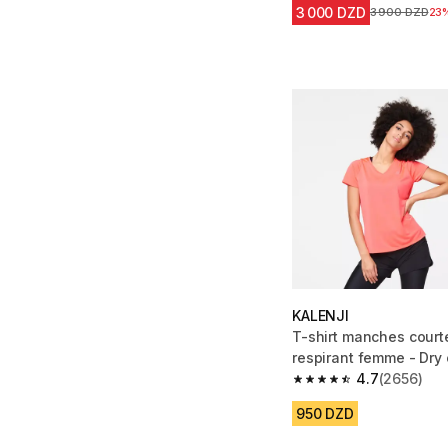
3 000 DZD
Prix avant la 
3 900 DZD
23
KALENJI
T-shirt manches court
respirant femme - Dry c
4.7
(2656)
4.7 out of 5 stars fro
950 DZD