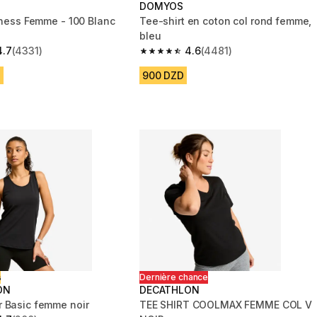
DOMYOS
itness Femme - 100 Blanc
Tee-shirt en coton col rond femme,
bleu
4.7
(4331)
4.6
(4481)
 5 stars from 4331 reviews
4.6 out of 5 stars from 4481 reviews
D
900 DZD
ت
Dernière chance
ON
DECATHLON
 Basic femme noir
TEE SHIRT COOLMAX FEMME COL V