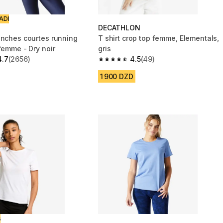
ADI
DECATHLON
anches courtes running
T shirt crop top femme, Elementals,
femme - Dry noir
gris
4.7
(2656)
4.5
(49)
 5 stars from 2656 reviews
4.5 out of 5 stars from 49 reviews
1 900 DZD
ت