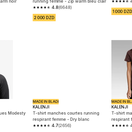
arm noir
running femme - Zip warm bleu clair
4.7 out of
4.8
(6648)
m 6648 reviews
4.8 out of 5 stars from 6648 reviews
1 000 DZ
2 000 DZD
MADE IN BLADI
MADE IN BL
KALENJI
KALENJI
gues Modesty
T-shirt manches courtes running
T-shirt m
respirant femme - Dry blanc
respirant
4.7
(2656)
m 33 reviews
4.7 out of 5 stars from 2656 reviews
4.7 out of