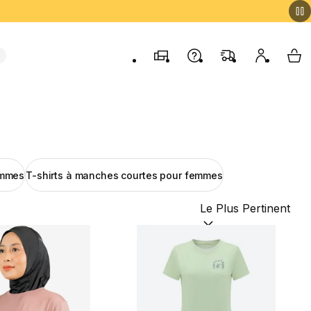
Magasins
Contactez-nous
FAQ
Mon comp
My 
emmes
T-shirts à manches courtes pour femmes
Trier par :
(optional)