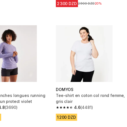
2 300 DZD
Prix avant la réduction
2 900 DZD
20%
DOMYOS
anches longues running
Tee-shirt en coton col rond femme,
un protect violet
gris clair
4.8
(3690)
4.6
(4481)
 5 stars from 3690 reviews
4.6 out of 5 stars from 4481 reviews
1 200 DZD