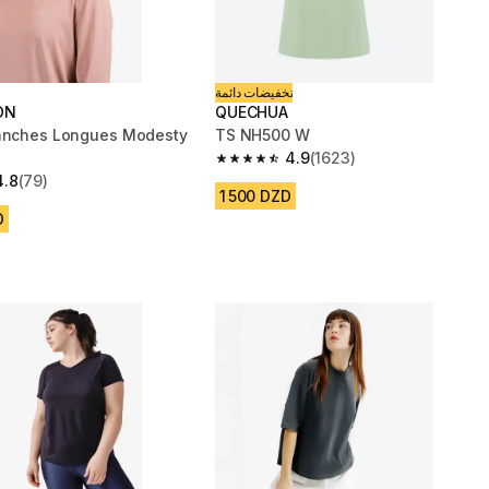
تخفيضات دائمة
ON
QUECHUA
Manches Longues Modesty
TS NH500 W
4.9
(1623)
4.9 out of 5 stars from 1623 reviews
4.8
(79)
 5 stars from 79 reviews
1 500 DZD
D