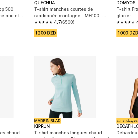
QUECHUA
DOMYOS
top 500
T-shirt manches courtes de
T-shirt F
e noir et
randonnée montagne - MH100 -
glacier
Femme
4.7
(6560)
 1181 reviews
4.7 out of 5 stars from 6560 reviews
4.7 out of
1 200 DZD
1 000 DZ
MADE IN BLADI
خفيضات دائمة
KIPRUN
DECATHL
ues chaud
T-shirt manches longues chaud
Débardeur