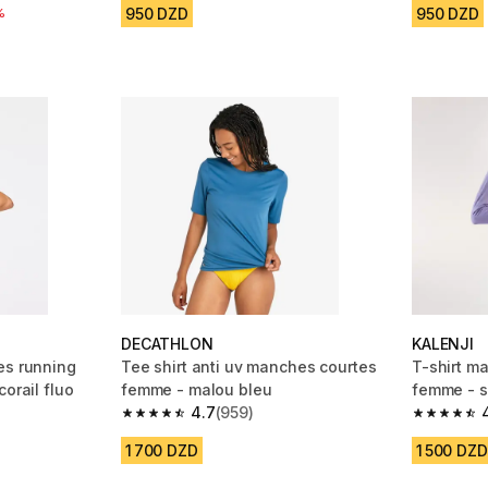
950 DZD
950 DZD
réduction
%
DECATHLON
KALENJI
es running
Tee shirt anti uv manches courtes
T-shirt m
orail fluo
femme - malou bleu
femme - s
4.7
(959)
m 2656 reviews
4.7 out of 5 stars from 959 reviews
4.8 out of
1 700 DZD
1 500 DZD