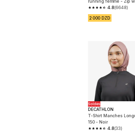
running femme - Zip w
4.8
(6648)
4.8 out of 5 stars fro
2 000 DZD
Soldes
DECATHLON
T-Shirt Manches Lon
150 - Noir
4.8
(33)
4.8 out of 5 stars fro