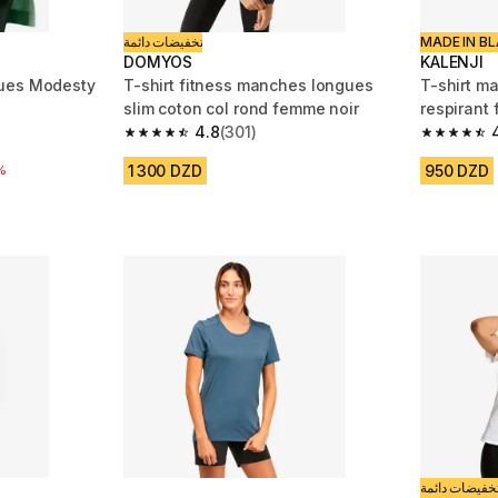
تخفيضات دائمة
MADE IN BL
DOMYOS
KALENJI
ues Modesty
T-shirt fitness manches longues
T-shirt m
slim coton col rond femme noir
respirant 
4.8
(301)
m 79 reviews
4.8 out of 5 stars from 301 reviews
4.7 out of
1 300 DZD
950 DZD
réduction
%
خفيضات دائمة