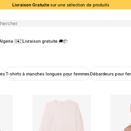
Livraison Gratuite
sur une sélection de produits
che ouverte
Algeria 🇩🇿
Livraison gratuite 🚚📦
mes
T-shirts à manches longues pour femmes
Débardeurs pour f