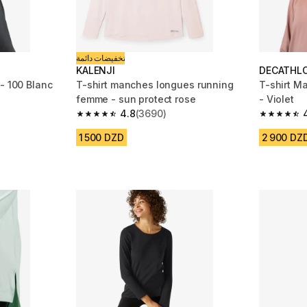
تخفيضات دائمة
KALENJI
DECATHL
- 100 Blanc
T-shirt manches longues running
T-shirt 
femme - sun protect rose
- Violet
m 4331 reviews
4.8
(3690)
4.8 out of 5 stars from 3690 reviews
4.8 out of
duction
1 500 DZD
2 900 DZ