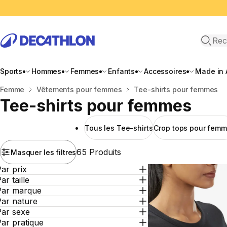
Recher
Sports
Hommes
Femmes
Enfants
Accessoires
Made in 
Accueil
Femme
Vêtements pour femmes
Tee-shirts pour femmes
Tee-shirts pour femmes
Tous les Tee-shirts
Crop tops pour fem
65 Produits
Masquer les filtres
ar prix
ar taille
Par marque
Par nature
Par sexe
ar pratique