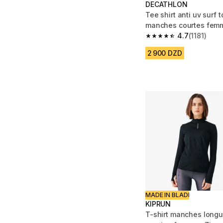
DECATHLON
Tee shirt anti uv surf 
manches courtes femm
floral parrot
4.7
(1181)
4.7 out of 5 stars from
2 900 DZD
MADE IN BLADI
KIPRUN
T-shirt manches long