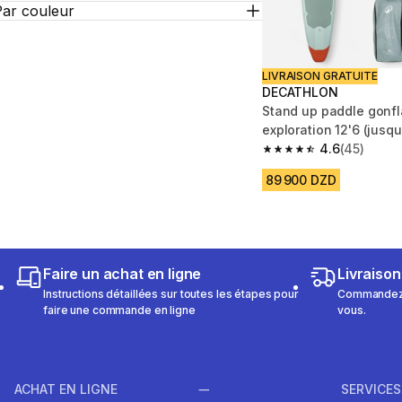
Par couleur
LIVRAISON GRATUITE
DECATHLON
Stand up paddle gonfl
exploration 12'6 (jusqu
500 Vert
4.6
(45)
4.6 out of 5 stars fro
89 900 DZD
Faire un achat en ligne
Livraison
Instructions détaillées sur toutes les étapes pour
Commandez e
faire une commande en ligne
vous.
ACHAT EN LIGNE
SERVICES