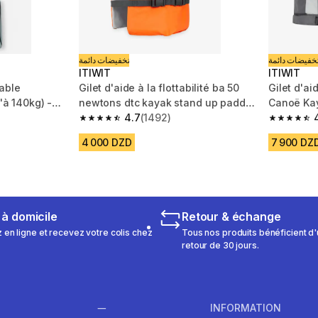
خفيضات دائمة
تخفيضات دائمة
ITIWIT
ITIWIT
able
Gilet d'aide à la flottabilité ba 50
Gilet d'aid
'à 140kg) -
newtons dtc kayak stand up paddle
Canoë Kay
dériveur
4.7
(1492)
poches
m 45 reviews
4.7 out of 5 stars from 1492 reviews
4.6 out of
4 000 DZD
7 900 DZ
 à domicile
Retour & échange
n ligne et recevez votre colis chez
Tous nos produits bénéficient d'
retour de 30 jours.
INFORMATION