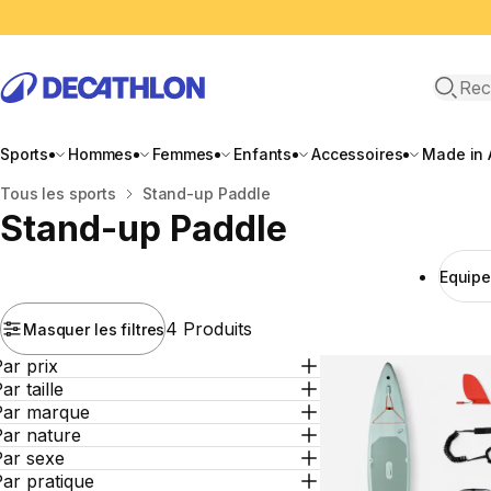
Recher
Sports
Hommes
Femmes
Enfants
Accessoires
Made in 
Accueil
Tous les sports
Stand-up Paddle
Stand-up Paddle
Equip
4 Produits
Masquer les filtres
ar prix
ar taille
Par marque
Par nature
Par sexe
ar pratique