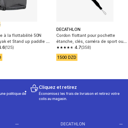
ت
DECATHLON
e à la flottabilité 50N
Cordon flottant pour pochette
ak et Stand up paddle à
étanche, clés, caméra de sport ou
4.6
(125)
téléphone .
4.7
(358)
 5 stars from 125 reviews
4.7 out of 5 stars from 358 reviews
D
1 500 DZD
Cliquez et retirez
une politique de
Économisez les frais de livraison et retirez votre
colis au magasin.
DECATHLON