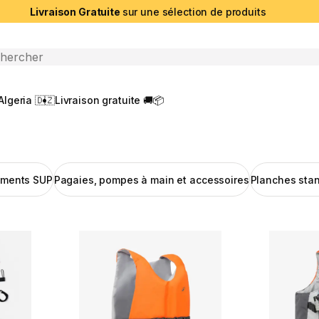
Livraison Gratuite
sur une sélection de produits
che ouverte
Algeria 🇩🇿
Livraison gratuite 🚚📦
ements SUP
Pagaies, pompes à main et accessoires
Planches sta