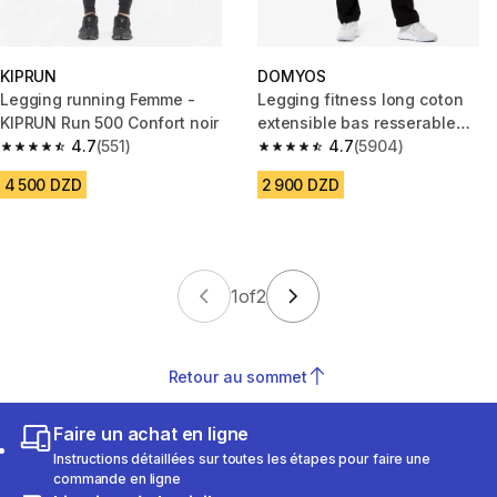
KIPRUN
DOMYOS
Legging running Femme -
Legging fitness long coton
KIPRUN Run 500 Confort noir
extensible bas resserable
4.7
(551)
femme - Fit+ noir
4.7
(5904)
4.7 out of 5 stars from 551 reviews
4.7 out of 5 stars from 5904 re
4 500 DZD
2 900 DZD
1
of
2
Retour au sommet
Faire un achat en ligne
Instructions détaillées sur toutes les étapes pour faire une
commande en ligne