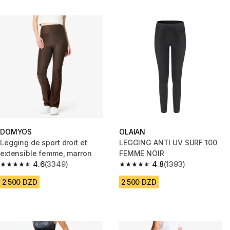
DOMYOS
OLAIAN
Legging de sport droit et
LEGGING ANTI UV SURF 100
extensible femme, marron
FEMME NOIR
4.6
(3349)
4.8
(1393)
4.6 out of 5 stars from 3349 reviews
4.8 out of 5 stars from 1393 re
2 500 DZD
2 500 DZD