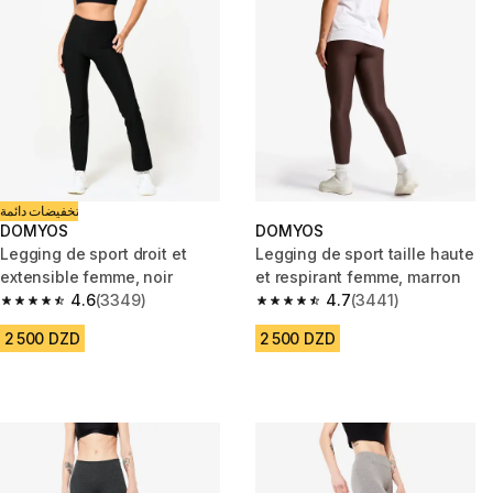
تخفيضات دائمة
DOMYOS
DOMYOS
Legging de sport droit et
Legging de sport taille haute
extensible femme, noir
et respirant femme, marron
4.6
(3349)
4.7
(3441)
4.6 out of 5 stars from 3349 reviews
4.7 out of 5 stars from 3441 re
2 500 DZD
2 500 DZD