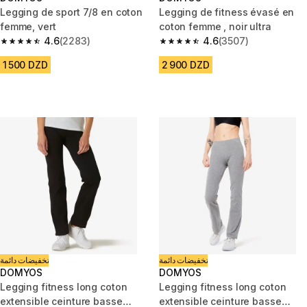
Legging de sport 7/8 en coton
Legging de fitness évasé en
femme, vert
coton femme , noir ultra
4.6
(2283)
4.6
(3507)
4.6 out of 5 stars from 2283 reviews
4.6 out of 5 stars from 3507 re
1 500 DZD
2 900 DZD
تخفيضات دائمة
تخفيضات دائمة
DOMYOS
DOMYOS
Legging fitness long coton
Legging fitness long coton
extensible ceinture basse
extensible ceinture basse