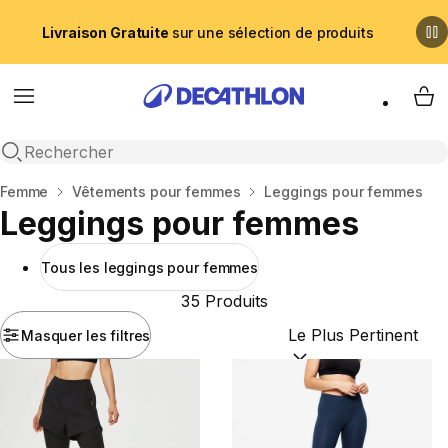
Livraison Gratuite
sur une sélection de produits
Menu
My 
Recherche ouverte
Accueil
Femme
Vêtements pour femmes
Leggings pour femmes
Leggings pour femmes
Tous les leggings pour femmes
35 Produits
Masquer les filtres
Trier par :
(optional)