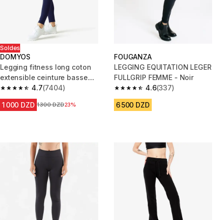
Soldes
DOMYOS
FOUGANZA
Legging fitness long coton
LEGGING EQUITATION LEGER
extensible ceinture basse
FULLGRIP FEMME - Noir
femme - Salto bleu marine
4.7
(7404)
4.6
(337)
4.7 out of 5 stars from 7404 reviews
4.6 out of 5 stars from 337 rev
1 000 DZD
6 500 DZD
Prix avant la réduction
1 300 DZD
23%