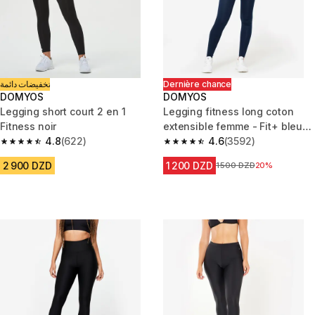
تخفيضات دائمة
Dernière chance
DOMYOS
DOMYOS
Legging short court 2 en 1
Legging fitness long coton
Fitness noir
extensible femme - Fit+ bleu
4.8
(622)
marine
4.6
(3592)
4.8 out of 5 stars from 622 reviews
4.6 out of 5 stars from 3592 re
2 900 DZD
1 200 DZD
Prix avant la réduction
1 500 DZD
20%