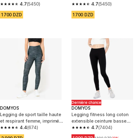
femme - Fit+ noir
4.7
(5450)
femme - Fit+ gris
4.7
(5450)
4.7 out of 5 stars from 5450 reviews
4.7 out of 5 stars from 5450 re
1 700 DZD
1 700 DZD
Dernière chance
DOMYOS
DOMYOS
Legging de sport taille haute
Legging fitness long coton
et respirant femme, imprimé
extensible ceinture basse
gris chiné
4.4
(674)
femme - Salto noir
4.7
(7404)
4.4 out of 5 stars from 674 reviews
4.7 out of 5 stars from 7404 r