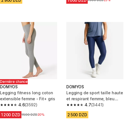
2 900 DZD
1 000 DZD
Prix avant la réduction
1 300 DZD
23%
Dernière chance
DOMYOS
DOMYOS
Legging fitness long coton
Legging de sport taille haute
extensible femme - Fit+ gris
et respirant femme, bleu
4.6
(3592)
marine
4.7
(3441)
4.6 out of 5 stars from 3592 reviews
4.7 out of 5 stars from 3441 re
1 200 DZD
2 500 DZD
Prix avant la réduction
1 500 DZD
20%