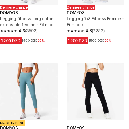
Dernière chance
Dernière chance
DOMYOS
DOMYOS
Legging fitness long coton
Legging 7/8 Fitness Femme -
extensible femme - Fit+ noir
Fit+ noir
4.6
(3592)
4.6
(2283)
4.6 out of 5 stars from 3592 reviews
4.6 out of 5 stars from 2283 re
1 200 DZD
1 200 DZD
Prix avant la réduction
1 500 DZD
20%
Prix avant la réduction
1 500 DZD
20%
MADE IN BLADI
DOMYOS
DOMYOS