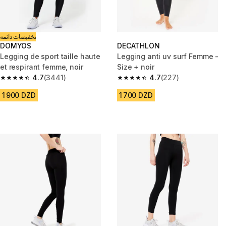
تخفيضات دائمة
DOMYOS
DECATHLON
Legging de sport taille haute
Legging anti uv surf Femme -
et respirant femme, noir
Size + noir
4.7
(3441)
4.7
(227)
4.7 out of 5 stars from 3441 reviews
4.7 out of 5 stars from 227 rev
1 900 DZD
1 700 DZD