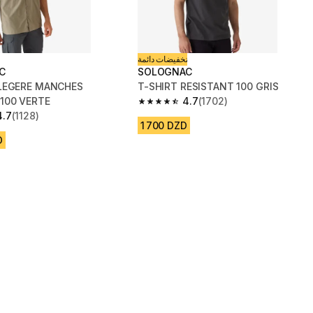
تخفيضات دائمة
C
SOLOGNAC
LEGERE MANCHES
T-SHIRT RESISTANT 100 GRIS
100 VERTE
4.7
(1702)
4.7 out of 5 stars from 1702 reviews
4.7
(1128)
 5 stars from 1128 reviews
1 700 DZD
D