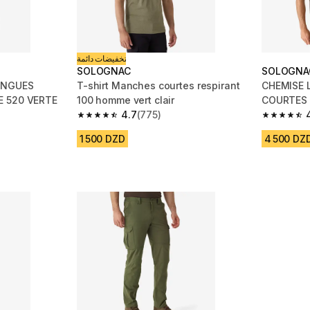
تخفيضات دائمة
SOLOGNAC
SOLOGNA
ONGUES
T-shirt Manches courtes respirant
CHEMISE 
E 520 VERTE
100 homme vert clair
COURTES 
4.7
(775)
m 495 reviews
4.7 out of 5 stars from 775 reviews
4.7 out of
1 500 DZD
4 500 DZ