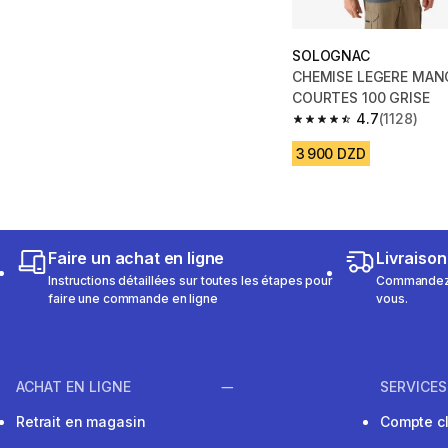
SOLOGNAC
CHEMISE LEGERE MAN
COURTES 100 GRISE
4.7
(1128)
4.7 out of 5 stars from
3 900 DZD
Faire un achat en ligne
Livraison
Instructions détaillées sur toutes les étapes pour
Commandez e
faire une commande en ligne
vous.
ACHAT EN LIGNE
SERVICES
Retrait en magasin
Compte cl