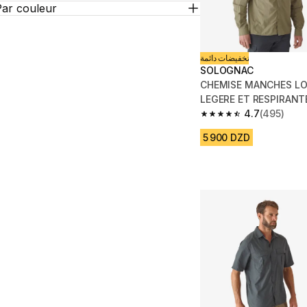
Par couleur
تخفيضات دائمة
SOLOGNAC
CHEMISE MANCHES L
LEGERE ET RESPIRANT
4.7
(495)
4.7 out of 5 stars fro
5 900 DZD