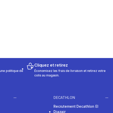
Cliquez et retirez
une politique de
Économisez les frais de livraison et retirez votre
colis au magasin.
DECATHLON
Recrutement Decathlon El
Djazair