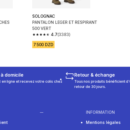
SOLOGNAC
CHES
PANTALON LEGER ET RESPIRANT
500 VERT
4.7
(3383)
 1128 reviews
4.7 out of 5 stars from 3383 reviews
7 500 DZD
 à domicile
Retour & échange
n ligne et recevez votre colis chez
Tous nos produits bénéficient d'
retour de 30 jours.
INFORMATION
ient
Mentions légales