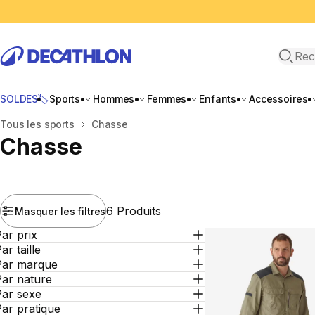
Recher
SOLDES🏷️
Sports
Hommes
Femmes
Enfants
Accessoires
Accueil
Tous les sports
Chasse
Chasse
6 Produits
Masquer les filtres
ar prix
ar taille
Par marque
Par nature
Par sexe
ar pratique