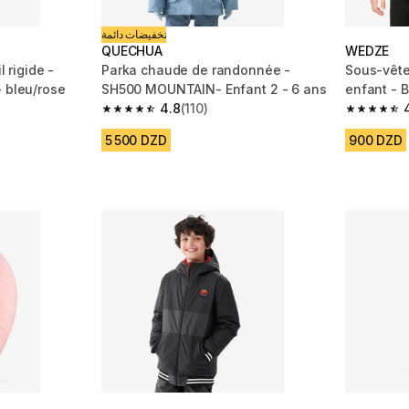
تخفيضات دائمة
QUECHUA
WEDZE
l rigide -
Parka chaude de randonnée -
Sous-vête
- bleu/rose
SH500 MOUNTAIN- Enfant 2 - 6 ans
enfant - B
4.8
(110)
m 709 reviews
4.8 out of 5 stars from 110 reviews
4.7 out of
5 500 DZD
900 DZD