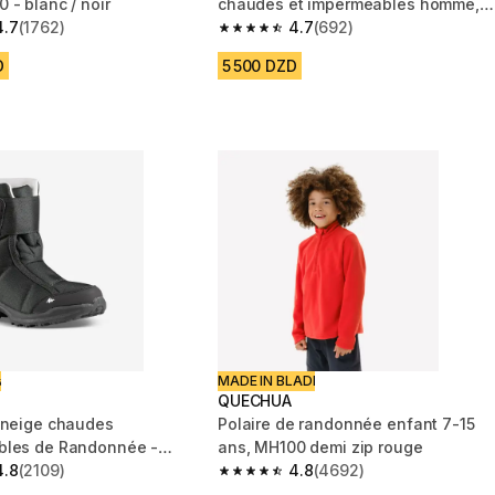
 - blanc / noir
chaudes et imperméables homme,
4.7
(1762)
NH100 scratch noir
4.7
(692)
 5 stars from 1762 reviews
4.7 out of 5 stars from 692 reviews
D
5 500 DZD
ت
MADE IN BLADI
QUECHUA
 neige chaudes
Polaire de randonnée enfant 7-15
bles de Randonnée -
ans, MH100 demi zip rouge
atch - ENFANT 24-38
4.8
(2109)
4.8
(4692)
 5 stars from 2109 reviews
4.8 out of 5 stars from 4692 reviews