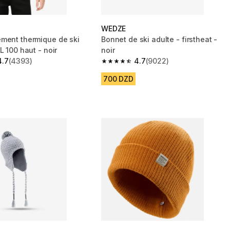
WEDZE
ment thermique de ski
Bonnet de ski adulte - firstheat -
L 100 haut - noir
noir
4.7
(4393)
4.7
(9022)
 5 stars from 4393 reviews
4.7 out of 5 stars from 9022 reviews
700 DZD