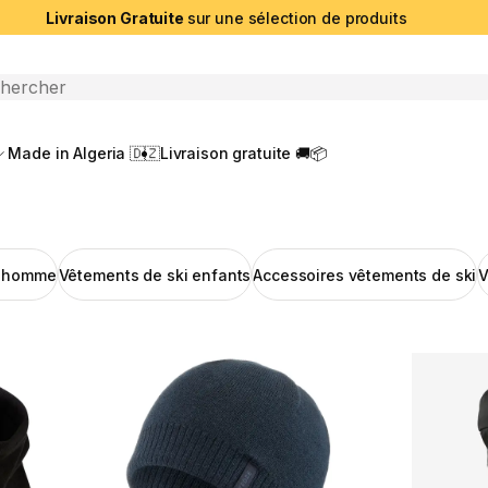
Livraison Gratuite
sur une sélection de produits
che ouverte
Made in Algeria 🇩🇿
Livraison gratuite 🚚📦
i homme
Vêtements de ski enfants
Accessoires vêtements de ski
V