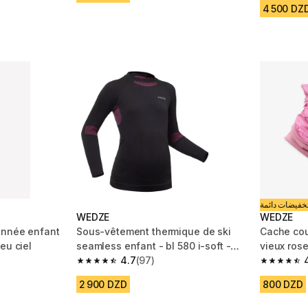
4 500 DZ
خفيضات دائمة
WEDZE
WEDZE
onnée enfant
Sous-vêtement thermique de ski
Cache cou
eu ciel
seamless enfant - bl 580 i-soft -
vieux ros
haut noir/rose
4.7
(97)
m 2020 reviews
4.7 out of 5 stars from 97 reviews
4.7 out of
2 900 DZD
800 DZD