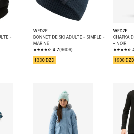
WEDZE
WEDZE
LTE -
BONNET DE SKI ADULTE - SIMPLE -
CHAPKA DE
MARINE
- NOIR
4.7
(6606)
m 7051 reviews
4.7 out of 5 stars from 6606 reviews
4.7 out of
1 300 DZD
1 900 DZ