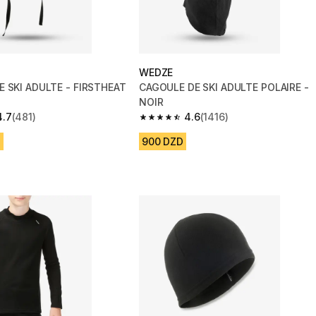
WEDZE
 SKI ADULTE - FIRSTHEAT
CAGOULE DE SKI ADULTE POLAIRE -
NOIR
4.7
(481)
4.6
(1416)
 5 stars from 481 reviews
4.6 out of 5 stars from 1416 reviews
D
900 DZD