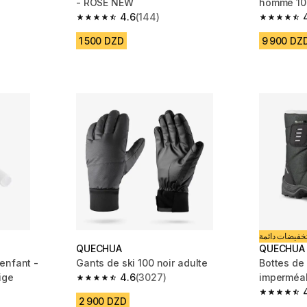
- ROSE NEW
homme 100
4.6
(144)
m 6922 reviews
4.6 out of 5 stars from 144 reviews
4.7 out of
1 500 DZD
9 900 DZ
خفيضات دائمة
QUECHUA
QUECHUA
enfant -
Gants de ski 100 noir adulte
Bottes de
ige
4.6
(3027)
imperméa
4.6 out of 5 stars from 3027 reviews
SH100 scr
m 4393 reviews
4.8 out of
2 900 DZD