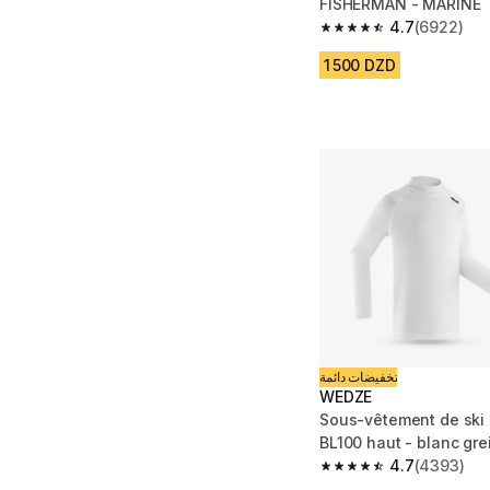
FISHERMAN - MARINE
4.7
(6922)
4.7 out of 5 stars fro
1 500 DZD
تخفيضات دائمة
WEDZE
Sous-vêtement de ski 
BL100 haut - blanc gre
4.7
(4393)
4.7 out of 5 stars fro