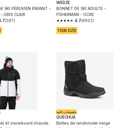
WEDZE
E SKI PÉRUVIEN ENFANT -
BONNET DE SKI ADULTE -
- GRIS CLAIR
FISHERMAN - OCRE
4.7
(387)
4.7
(6922)
 5 stars from 387 reviews
4.7 out of 5 stars from 6922 reviews
D
1 500 DZD
تخفيضات دائمة
ت
QUECHUA
ski et snowboard chaude
Bottes de randonnée neige