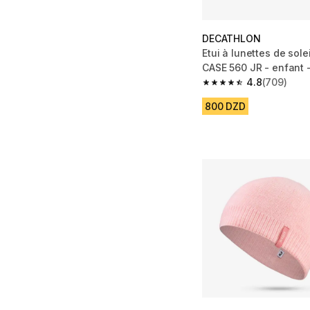
DECATHLON
Etui à lunettes de solei
CASE 560 JR - enfant 
4.8
(709)
4.8 out of 5 stars fro
800 DZD