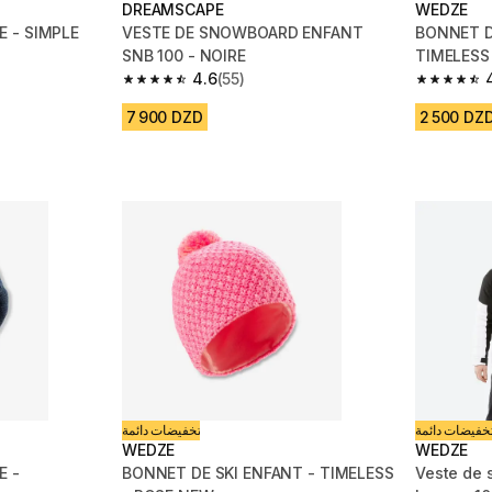
DREAMSCAPE
WEDZE
E - SIMPLE
VESTE DE SNOWBOARD ENFANT
BONNET D
SNB 100 - NOIRE
TIMELESS 
4.6
(55)
m 6606 reviews
4.6 out of 5 stars from 55 reviews
4.7 out of
7 900 DZD
2 500 DZ
خفيضات دائمة
تخفيضات دائمة
WEDZE
WEDZE
E -
BONNET DE SKI ENFANT - TIMELESS
Veste de 