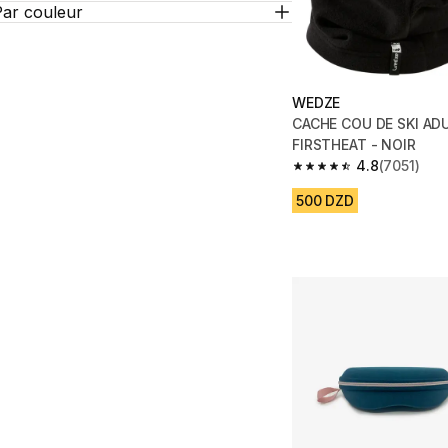
Par couleur
WEDZE
CACHE COU DE SKI ADU
FIRSTHEAT - NOIR
4.8
(7051)
4.8 out of 5 stars fro
500 DZD