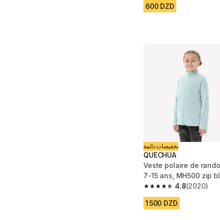
600 DZD
تخفيضات دائمة
QUECHUA
Veste polaire de rand
7-15 ans, MH500 zip bl
4.8
(2020)
4.8 out of 5 stars fro
1 500 DZD