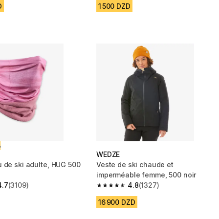
D
1 500 DZD
ت
WEDZE
 de ski adulte, HUG 500
Veste de ski chaude et
e
imperméable femme, 500 noir
4.7
(3109)
4.8
(1327)
 5 stars from 3109 reviews
4.8 out of 5 stars from 1327 reviews
16 900 DZD