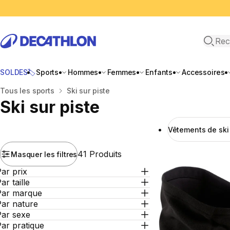
Recher
SOLDES🏷️
Sports
Hommes
Femmes
Enfants
Accessoires
Accueil
Tous les sports
Ski sur piste
Ski sur piste
Vêtements de sk
41 Produits
Masquer les filtres
ar prix
ar taille
Par marque
Par nature
Par sexe
ar pratique