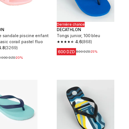
Dernière chance
ON
DECATHLON
 sandale piscine enfant
Tongs junior, 100 bleu
asic corail pastel fluo
4.6
(868)
4.6 out of 5 stars from 868 reviews
4.8
(3269)
 5 stars from 3269 reviews
600 DZD
Prix avant la réduction
800 DZD
25%
Prix avant la réduction
1 000 DZD
20%