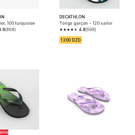
ON
DECATHLON
or, 100 turquoise
Tongs garçon - 120 sailor
4.6
(868)
4.8
(598)
 5 stars from 868 reviews
4.8 out of 5 stars from 598 reviews
1 200 DZD
hance