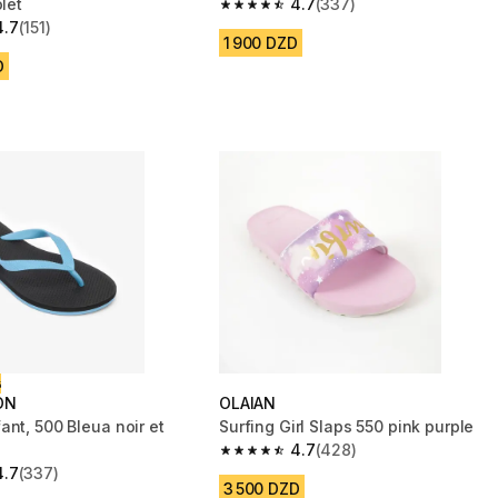
olet
4.7
(337)
4.7 out of 5 stars from 337 reviews
4.7
(151)
 5 stars from 151 reviews
1 900 DZD
D
ت
ON
OLAIAN
ant, 500 Bleua noir et
Surfing Girl Slaps 550 pink purple
4.7
(428)
4.7 out of 5 stars from 428 reviews
4.7
(337)
 5 stars from 337 reviews
3 500 DZD