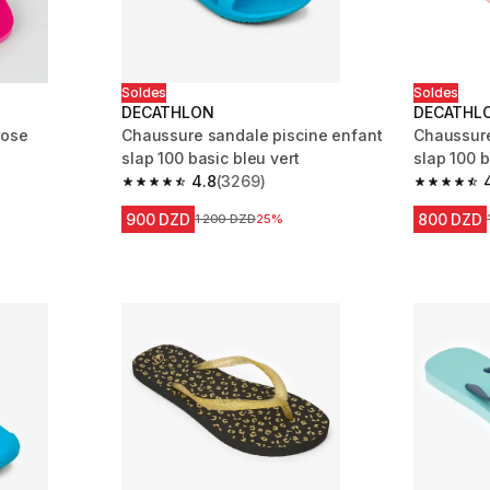
Soldes
Soldes
DECATHLON
DECATHL
rose
Chaussure sandale piscine enfant
Chaussure
slap 100 basic bleu vert
slap 100 b
m 529 reviews
4.8
(3269)
4.8 out of 5 stars from 3269 reviews
4.8 out of
900 DZD
800 DZD
Prix avant la réduction
1 200 DZD
25%