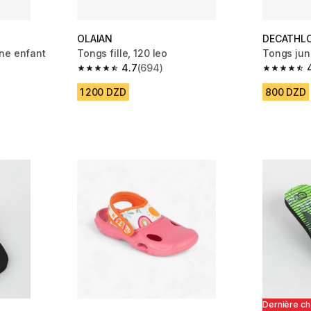
OLAIAN
DECATHL
ne enfant
Tongs fille, 120 leo
Tongs juni
4.7
(694)
4.7 out of 5 stars from 694 reviews
4.6 out of
m 1577 reviews
1 200 DZD
800 DZD
Dernière c