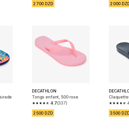
2 700 DZD
2 000 DZ
DECATHLON
DECATHL
sirade
Tongs enfant, 500 rose
Claquettes
4.7
(337)
m 337 reviews
4.7 out of 5 stars from 337 reviews
4.6 out of
2 500 DZD
3 500 DZ