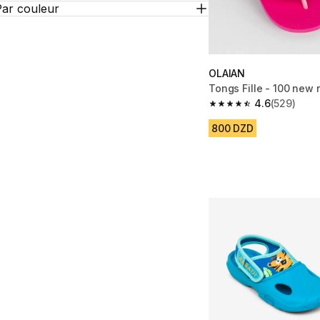
Par couleur
OLAIAN
Tongs Fille - 100 new 
4.6
(529)
4.6 out of 5 stars fro
800 DZD