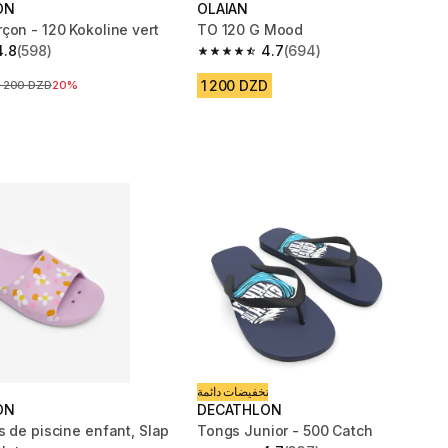
ON
OLAIAN
çon - 120 Kokoline vert
TO 120 G Mood
4.8
(598)
4.7
(694)
 5 stars from 598 reviews
4.7 out of 5 stars from 694 reviews
1 200 DZD
Prix avant la réduction
1 200 DZD
20%
تخفيضات دائمة
ON
DECATHLON
s de piscine enfant, Slap
Tongs Junior - 500 Catch