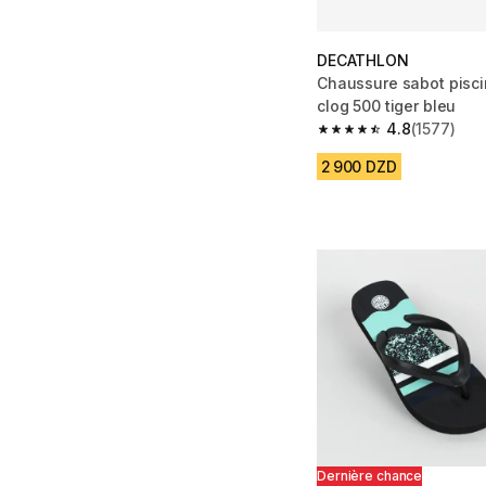
DECATHLON
Chaussure sabot pisci
clog 500 tiger bleu
4.8
(1577)
4.8 out of 5 stars fro
2 900 DZD
Dernière chance