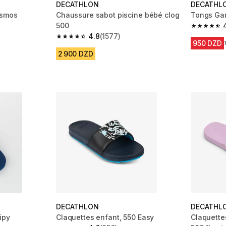
DECATHLON
DECATHL
osmos
Chaussure sabot piscine bébé clog
Tongs Gar
500
m 598 reviews
4.8 out of
4.8
(1577)
4.8 out of 5 stars from 1577 reviews
950 DZD
duction
2 900 DZD
DECATHLON
DECATHL
ipy
Claquettes enfant, 550 Easy
Claquette