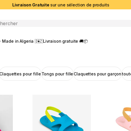
Livraison Gratuite
sur une sélection de produits
che ouverte
Made in Algeria 🇩🇿
Livraison gratuite 🚚📦
Claquettes pour fille
Tongs pour fille
Claquettes pour garçon
tout