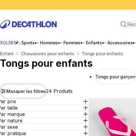
Recher
SOLDES🏷️
Sports
Hommes
Femmes
Enfants
Accessoires
Accueil
Enfant
Chaussures pour enfants
Tongs pour enfants
Tongs pour enfants
Tongs pour garçon
24 Produits
Masquer les filtres
ar prix
ar taille
Par marque
Par nature
Par sexe
ar pratique