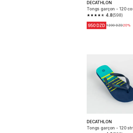
DECATHLON
Tongs garçon - 120 c
4.8
(598)
4.8 out of 5 stars fro
950 DZD
Prix avant la ré
1 200 DZD
20%
DECATHLON
Tongs garçon - 120 str