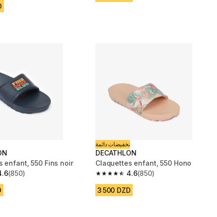
D
تخفيضات دائمة
ON
DECATHLON
 enfant, 550 Fins noir
Claquettes enfant, 550 Hono
4.6
(850)
4.6
(850)
 5 stars from 850 reviews
4.6 out of 5 stars from 850 reviews
D
3 500 DZD