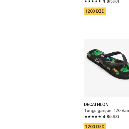
4.8
(598)
4.8 out of 5 stars fro
1 200 DZD
DECATHLON
Tongs garçon, 120 Vanl
4.8
(598)
4.8 out of 5 stars fro
1 200 DZD