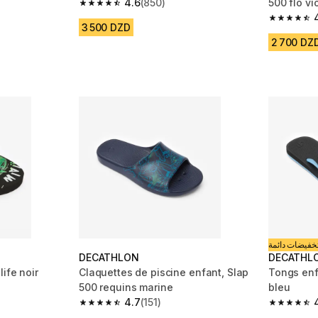
4.6
(850)
500 flo vi
m 598 reviews
4.6 out of 5 stars from 850 reviews
4.7 out of
3 500 DZD
2 700 DZ
خفيضات دائمة
DECATHLON
DECATHL
ife noir
Claquettes de piscine enfant, Slap
Tongs enf
500 requins marine
bleu
m 598 reviews
4.7
(151)
4.7 out of 5 stars from 151 reviews
4.7 out of