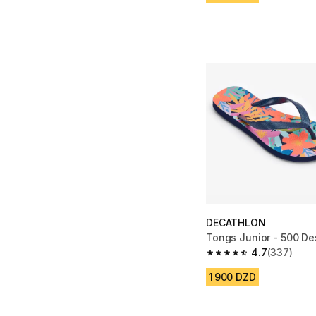
DECATHLON
Tongs Junior - 500 De
4.7
(337)
4.7 out of 5 stars fro
1 900 DZD