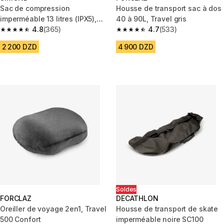
Sac de compression
Housse de transport sac à dos
imperméable 13 litres (IPX5),
40 à 90L, Travel gris
ultra léger , orange
4.8
(365)
4.7
(533)
4.8 out of 5 stars from 365 reviews
4.7 out of 5 stars from 533 rev
2 200 DZD
4 900 DZD
Soldes
FORCLAZ
DECATHLON
Oreiller de voyage 2en1, Travel
Housse de transport de skate
500 Confort
imperméable noire SC100