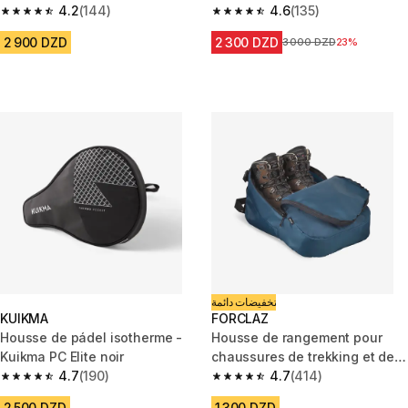
4.2
(144)
4.6
(135)
4.2 out of 5 stars from 144 reviews
4.6 out of 5 stars from 135 rev
2 900 DZD
2 300 DZD
Prix avant la réduction
3 000 DZD
23%
تخفيضات دائمة
KUIKMA
FORCLAZ
Housse de pádel isotherme -
Housse de rangement pour
Kuikma PC Elite noir
chaussures de trekking et de
4.7
(190)
randonnée.
4.7
(414)
4.7 out of 5 stars from 190 reviews
4.7 out of 5 stars from 414 rev
2 500 DZD
1 300 DZD