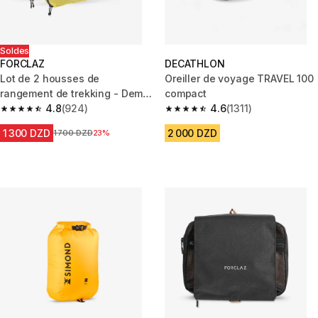
Soldes
FORCLAZ
DECATHLON
Lot de 2 housses de
Oreiller de voyage TRAVEL 100
rangement de trekking - Demi-
compact
lune - 2x7L
4.8
(924)
4.6
(1311)
4.8 out of 5 stars from 924 reviews
4.6 out of 5 stars from 1311 rev
1 300 DZD
2 000 DZD
Prix avant la réduction
1 700 DZD
23%