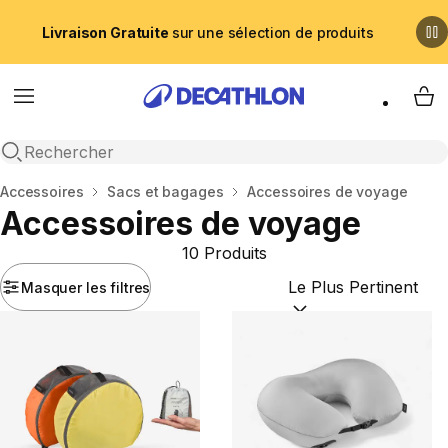
Livraison Gratuite
sur une sélection de produits
Menu
My 
Recherche ouverte
Accueil
Accessoires
Sacs et bagages
Accessoires de voyage
Accessoires de voyage
10 Produits
Masquer les filtres
Trier par :
(optional)