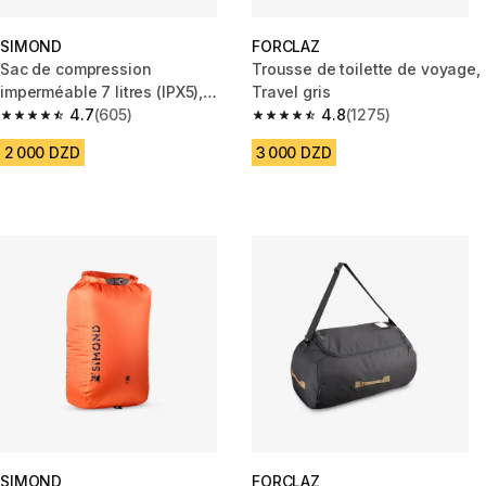
SIMOND
FORCLAZ
Sac de compression
Trousse de toilette de voyage,
imperméable 7 litres (IPX5),
Travel gris
ultra léger , jaune
4.7
(605)
4.8
(1275)
4.7 out of 5 stars from 605 reviews
4.8 out of 5 stars from 1275 re
2 000 DZD
3 000 DZD
SIMOND
FORCLAZ