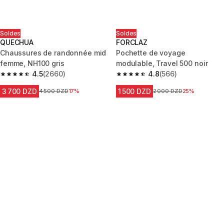
Soldes
Soldes
QUECHUA
FORCLAZ
Chaussures de randonnée mid
Pochette de voyage
femme, NH100 gris
modulable, Travel 500 noir
4.5
(2660)
4.8
(566)
4.5 out of 5 stars from 2660 reviews
4.8 out of 5 stars from 566 rev
3 700 DZD
1 500 DZD
Prix avant la réduction
4 500 DZD
17%
Prix avant la réduction
2 000 DZD
25%