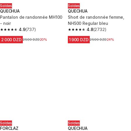
Soldes
Soldes
QUECHUA
QUECHUA
Pantalon de randonnée MH100
Short de randonnée femme,
- noir
NH500 Regular bleu
4.9
(737)
4.8
(2732)
4.9 out of 5 stars from 737 reviews
4.8 out of 5 stars from 2732 re
2 000 DZD
1 900 DZD
Prix avant la réduction
2 500 DZD
20%
Prix avant la réduction
2 500 DZD
24%
Soldes
Soldes
FORCLAZ
QUECHUA