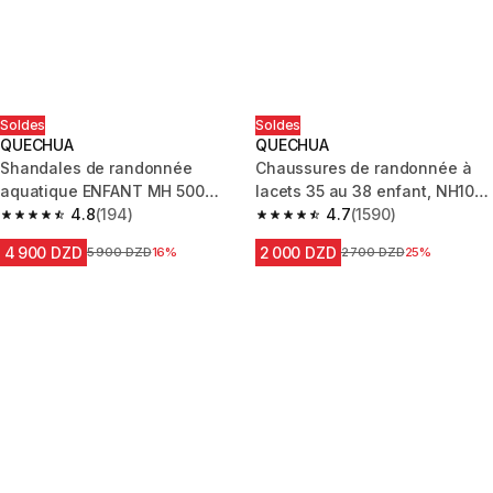
Soldes
Soldes
QUECHUA
QUECHUA
Shandales de randonnée
Chaussures de randonnée à
aquatique ENFANT MH 500
lacets 35 au 38 enfant, NH100
vert
4.8
(194)
noir
4.7
(1590)
4.8 out of 5 stars from 194 reviews
4.7 out of 5 stars from 1590 re
4 900 DZD
2 000 DZD
Prix avant la réduction
5 900 DZD
16%
Prix avant la réduction
2 700 DZD
25%