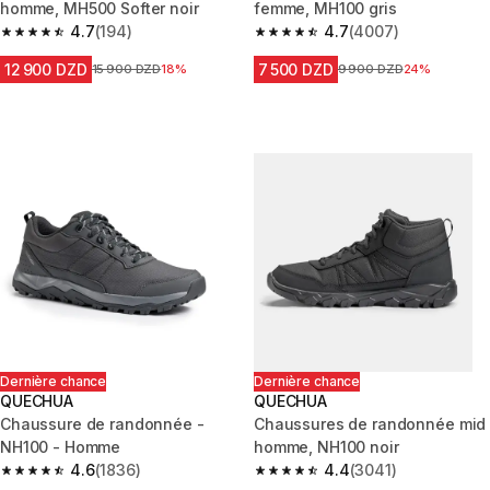
homme, MH500 Softer noir
femme, MH100 gris
4.7
(194)
4.7
(4007)
4.7 out of 5 stars from 194 reviews
4.7 out of 5 stars from 4007 r
12 900 DZD
7 500 DZD
Prix avant la réduction
15 900 DZD
18%
Prix avant la réduction
9 900 DZD
24%
Dernière chance
Dernière chance
QUECHUA
QUECHUA
Chaussure de randonnée -
Chaussures de randonnée mid
NH100 - Homme
homme, NH100 noir
4.6
(1836)
4.4
(3041)
4.6 out of 5 stars from 1836 reviews
4.4 out of 5 stars from 3041 re