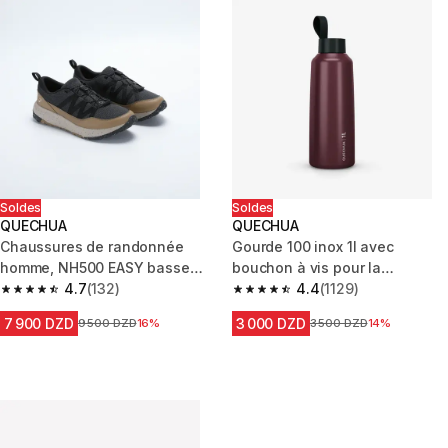
Soldes
Soldes
QUECHUA
QUECHUA
Chaussures de randonnée
Gourde 100 inox 1l avec
homme, NH500 EASY basse
bouchon à vis pour la
beige noir
4.7
(132)
randonnée - Bordeaux
4.4
(1129)
4.7 out of 5 stars from 132 reviews
4.4 out of 5 stars from 1129 re
7 900 DZD
3 000 DZD
Prix avant la réduction
9 500 DZD
16%
Prix avant la réduction
3 500 DZD
14%