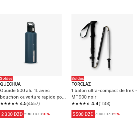
Soldes
Soldes
QUECHUA
FORCLAZ
Gourde 500 alu 1L avec
1 bâton ultra-compact de trek -
bouchon ouverture rapide pour
MT900 noir
la randonnée - Bleu
4.5
(4557)
4.4
(1138)
4.5 out of 5 stars from 4557 reviews
4.4 out of 5 stars from 1138 re
2 300 DZD
5 500 DZD
Prix avant la réduction
2 900 DZD
20%
Prix avant la réduction
7 000 DZD
21%