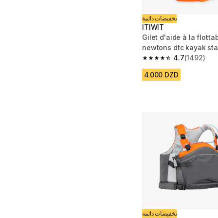
تخفيضات دائمة
ITIWIT
Gilet d'aide à la flotta
newtons dtc kayak st
dériveur
4.7
(1492)
4.7 out of 5 stars fro
4 000 DZD
تخفيضات دائمة