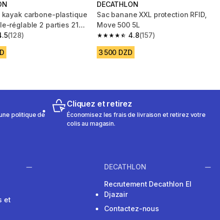
ON
DECATHLON
 kayak carbone-plastique
Sac banane XXL protection RFID,
e-réglable 2 parties 210-
Move 500 5L
500
4.5
(128)
4.8
(157)
 5 stars from 128 reviews
4.8 out of 5 stars from 157 reviews
ZD
3 500 DZD
Cliquez et retirez
une politique de
Économisez les frais de livraison et retirez votre
colis au magasin.
DECATHLON
Recrutement Decathlon El
Djazair
 et
Contactez-nous