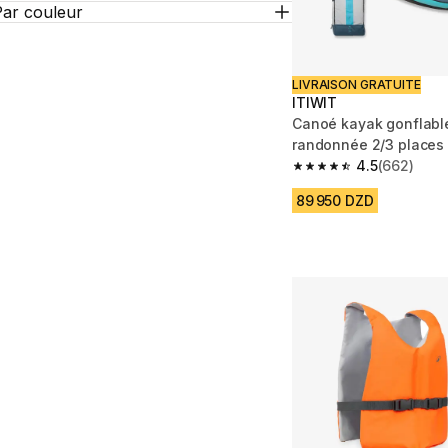
Par couleur
LIVRAISON GRATUITE
ITIWIT
Canoé kayak gonflabl
randonnée 2/3 places
4.5
(662)
4.5 out of 5 stars fro
89 950 DZD