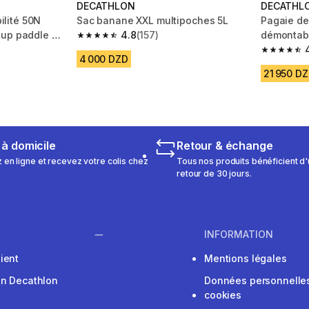
DECATHLON
DECATHL
bilité 50N
Sac banane XXL multipoches 5L
Pagaie de
 up paddle à
4.8
(157)
démontabl
4.8 out of 5 stars from 157 reviews
220cm - x
 125 reviews
4.5 out of
4 000 DZD
21 950 D
 à domicile
Retour & échange
n ligne et recevez votre colis chez
Tous nos produits bénéficient d'
retour de 30 jours.
INFORMATION
ient
Mentions légales
on Decathlon
Données personnelles
cookies