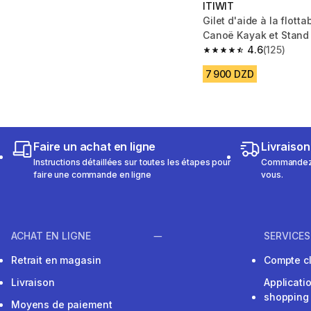
ITIWIT
Gilet d'aide à la flotta
Canoë Kayak et Stand
poches
4.6
(125)
4.6 out of 5 stars from
7 900 DZD
Faire un achat en ligne
Livraison
Instructions détaillées sur toutes les étapes pour
Commandez e
faire une commande en ligne
vous.
ACHAT EN LIGNE
SERVICES
Retrait en magasin
Compte cl
Livraison
Applicati
shopping
Moyens de paiement