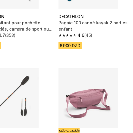
ON
DECATHLON
ottant pour pochette
Pagaie 100 canoé kayak 2 parties
clés, caméra de sport ou
enfant
 .
4.7
(358)
4.6
(45)
 5 stars from 358 reviews
4.6 out of 5 stars from 45 reviews
6 900 DZD
تخفيضات دائمة