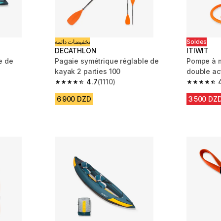
تخفيضات دائمة
Soldes
DECATHLON
ITIWIT
e de
Pagaie symétrique réglable de
Pompe à m
kayak 2 parties 100
double ac
4.7
(1110)
2x2,6l 1-8
m 662 reviews
4.7 out of 5 stars from 1110 reviews
4.5 out of
6 900 DZD
3 500 DZ