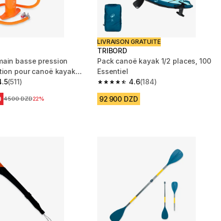
LIVRAISON GRATUITE
TRIBORD
ain basse pression
Pack canoë kayak 1/2 places, 100
tion pour canoë kayak
Essentiel
 psi
4.5
(511)
4.6
(184)
 5 stars from 511 reviews
4.6 out of 5 stars from 184 reviews
D
92 900 DZD
Prix avant la réduction
4 500 DZD
22%