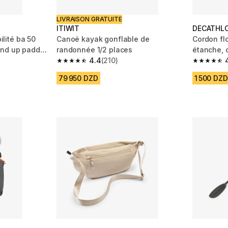
LIVRAISON GRATUITE
ITIWIT
DECATHL
bilité ba 50
Canoë kayak gonflable de
Cordon fl
and up paddle
randonnée 1/2 places
étanche, 
4.4
(210)
téléphone
m 1492 reviews
4.4 out of 5 stars from 210 reviews
4.7 out of
79 950 DZD
1 500 DZD