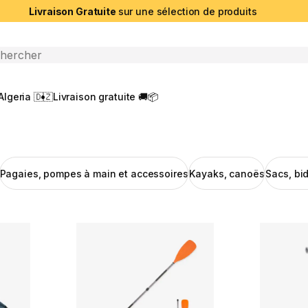
Livraison Gratuite
sur une sélection de produits
che ouverte
Algeria 🇩🇿
Livraison gratuite 🚚📦
Pagaies, pompes à main et accessoires
Kayaks, canoës
Sacs, bi