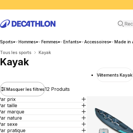
Recher
Sports
Hommes
Femmes
Enfants
Accessoires
Made in 
Accueil
Tous les sports
Kayak
Kayak
Vêtements Kayak
12 Produits
Masquer les filtres
ar prix
ar taille
Par marque
Par nature
Par sexe
ar pratique