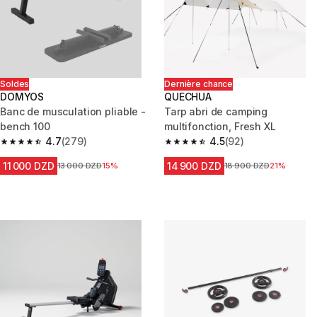
Soldes
Dernière chance
DOMYOS
QUECHUA
Banc de musculation pliable -
Tarp abri de camping
bench 100
multifonction, Fresh XL
4.7
(279)
4.5
(92)
4.7 out of 5 stars from 279 reviews
4.5 out of 5 stars from 92 revi
11 000 DZD
14 900 DZD
Prix avant la réduction
13 000 DZD
15%
Prix avant la réduction
18 900 DZD
21%