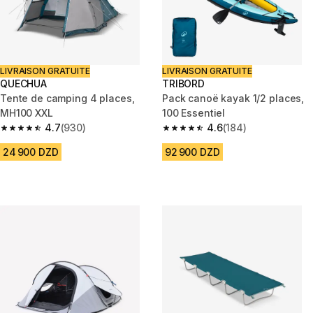
LIVRAISON GRATUITE
LIVRAISON GRATUITE
QUECHUA
TRIBORD
Tente de camping 4 places,
Pack canoë kayak 1/2 places,
MH100 XXL
100 Essentiel
4.7
(930)
4.6
(184)
4.7 out of 5 stars from 930 reviews
4.6 out of 5 stars from 184 rev
24 900 DZD
92 900 DZD