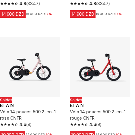
graphisme bleu
4.8
(3347)
gris & vert
4.8
(3347)
4.8 out of 5 stars from 3347 reviews
4.8 out of 5 stars from 3347 r
14 900 DZD
14 900 DZD
Prix avant la réduction
18 000 DZD
17%
Prix avant la réduction
18 000 DZD
17%
Soldes
Soldes
BTWIN
BTWIN
Vélo 14 pouces 500 2-en-1
Vélo 14 pouces 500 2-en-1
rose CNFR
rouge CNFR
4.6
(9)
4.6
(9)
4.6 out of 5 stars from 9 reviews
4.6 out of 5 stars from 9 revie
19 900 DZD
19 900 DZD
Prix avant la réduction
24 900 DZD
20%
Prix avant la réduction
24 900 DZD
20%