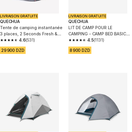
LIVRAISON GRATUITE
LIVRAISON GRATUITE
QUECHUA
QUECHUA
Tente de camping instantanée
LIT DE CAMP POUR LE
3 places, 2 Seconds Fresh &
CAMPING - CAMP BED BASIC
Black
4.6
(531)
60 CM - 1 PERSONNE
4.5
(1131)
4.6 out of 5 stars from 531 reviews
4.5 out of 5 stars from 1131 rev
29 900 DZD
8 900 DZD