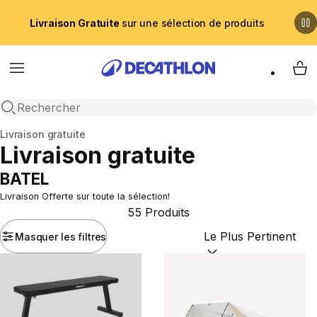
Livraison Gratuite
sur une sélection de produits
Menu
My 
Recherche ouverte
Accueil
Livraison gratuite
Livraison gratuite
BATEL
Livraison Offerte sur toute la sélection!
55 Produits
Masquer les filtres
Trier par :
(optional)