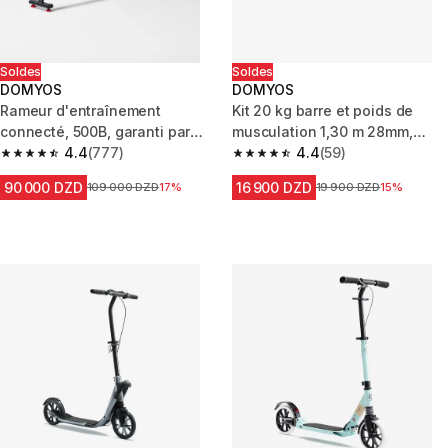
Soldes
Soldes
DOMYOS
DOMYOS
Rameur d'entraînement
Kit 20 kg barre et poids de
connecté, 500B, garanti par
musculation 1,30 m 28mm,
Decathlon
4.4
(777)
fonte en partie recyclée
4.4
(59)
4.4 out of 5 stars from 777 reviews
4.4 out of 5 stars from 59 revi
90 000 DZD
16 900 DZD
Prix avant la réduction
109 000 DZD
17%
Prix avant la réduction
19 900 DZD
15%