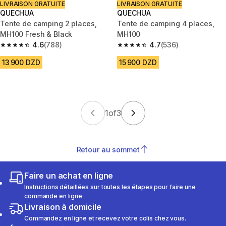
LIVRAISON GRATUITE
LIVRAISON GRATUITE
QUECHUA
QUECHUA
Tente de camping 2 places,
Tente de camping 4 places,
MH100 Fresh & Black
MH100
4.6
(788)
4.7
(536)
4.6 out of 5 stars from 788 reviews
4.7 out of 5 stars from 536 rev
13 900 DZD
15 900 DZD
1
of
3
Retour au sommet
Faire un achat en ligne
Instructions détaillées sur toutes les étapes pour faire une
commande en ligne
Livraison à domicile
Commandez en ligne et recevez votre colis chez vous.