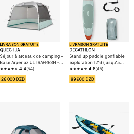
LIVRAISON GRATUITE
LIVRAISON GRATUITE
QUECHUA
DECATHLON
Séjour à arceaux de camping -
Stand up paddle gonflable
Base Arpenaz ULTRAFRESH -
exploration 12'6 (jusqu'à
10 Personnes
4.4
(54)
140kg) - 500 Vert
4.6
(45)
4.4 out of 5 stars from 54 reviews
4.6 out of 5 stars from 45 revi
28 000 DZD
89 900 DZD