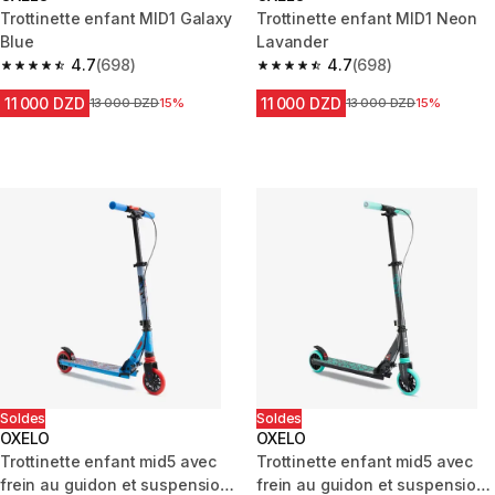
Trottinette enfant MID1 Galaxy
Trottinette enfant MID1 Neon
Blue
Lavander
4.7
(698)
4.7
(698)
4.7 out of 5 stars from 698 reviews
4.7 out of 5 stars from 698 rev
11 000 DZD
11 000 DZD
Prix avant la réduction
13 000 DZD
15%
Prix avant la réduction
13 000 DZD
15%
Soldes
Soldes
OXELO
OXELO
Trottinette enfant mid5 avec
Trottinette enfant mid5 avec
frein au guidon et suspension
frein au guidon et suspension