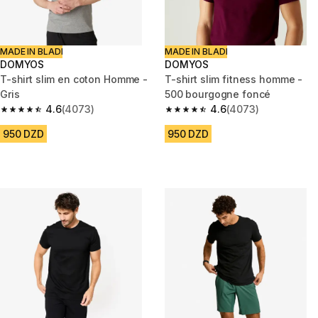
MADE IN BLADI
MADE IN BLADI
DOMYOS
DOMYOS
T-shirt slim en coton Homme -
T-shirt slim fitness homme -
Gris
500 bourgogne foncé
4.6
(4073)
4.6
(4073)
4.6 out of 5 stars from 4073 reviews
4.6 out of 5 stars from 4073 r
950 DZD
950 DZD