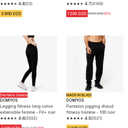
4.8
(33)
4.7
(4166)
4.8 out of 5 stars from 33 reviews
4.7 out of 5 stars from 4166 re
3 900 DZD
1 200 DZD
Prix avant la réduction
1 500 DZD
20%
Dernière chance
MADE IN BLADI
DOMYOS
DOMYOS
Legging fitness long coton
Pantalon jogging chaud
extensible femme - Fit+ noir
fitness homme - 100 noir
4.6
(3592)
4.5
(5521)
4.6 out of 5 stars from 3592 reviews
4.5 out of 5 stars from 5521 re