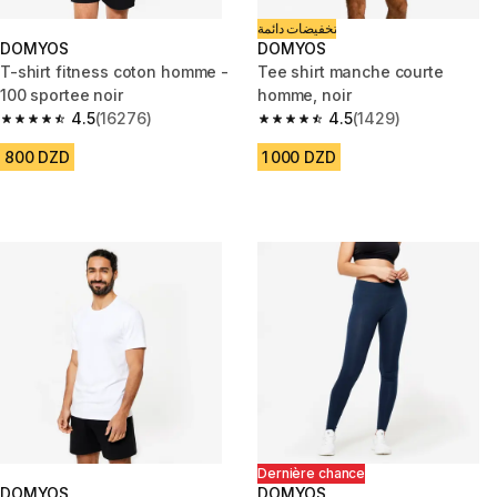
تخفيضات دائمة
DOMYOS
DOMYOS
T-shirt fitness coton homme -
Tee shirt manche courte
100 sportee noir
homme, noir
4.5
(16276)
4.5
(1429)
4.5 out of 5 stars from 16276 reviews
4.5 out of 5 stars from 1429 re
800 DZD
1 000 DZD
Dernière chance
DOMYOS
DOMYOS