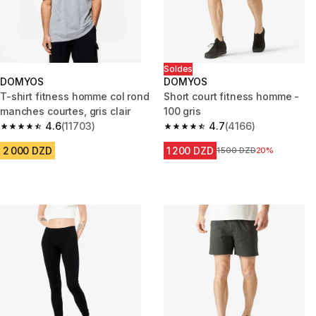
Soldes
DOMYOS
DOMYOS
T-shirt fitness homme col rond
Short court fitness homme -
manches courtes, gris clair
100 gris
4.6
(11703)
4.7
(4166)
4.6 out of 5 stars from 11703 reviews
4.7 out of 5 stars from 4166 re
2 000 DZD
1 200 DZD
Prix avant la réduction
1 500 DZD
20%