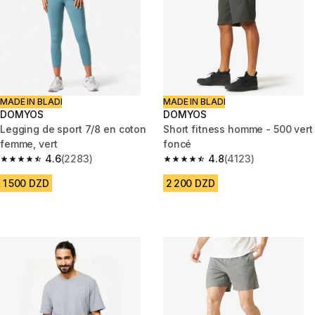
MADE IN BLADI
MADE IN BLADI
DOMYOS
DOMYOS
Legging de sport 7/8 en coton
Short fitness homme - 500 vert
femme, vert
foncé
4.6
(2283)
4.8
(4123)
4.6 out of 5 stars from 2283 reviews
4.8 out of 5 stars from 4123 re
1 500 DZD
2 200 DZD