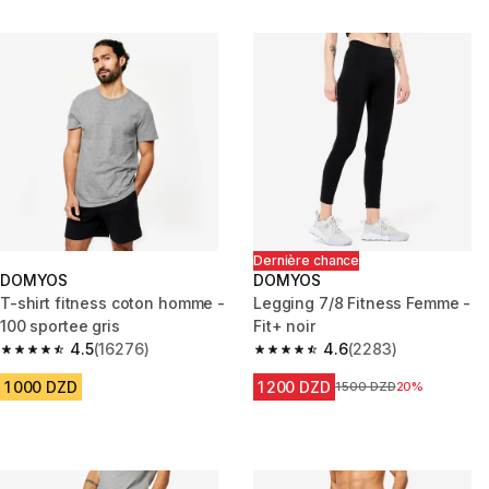
Dernière chance
DOMYOS
DOMYOS
T-shirt fitness coton homme -
Legging 7/8 Fitness Femme -
100 sportee gris
Fit+ noir
4.5
(16276)
4.6
(2283)
4.5 out of 5 stars from 16276 reviews
4.6 out of 5 stars from 2283 re
1 000 DZD
1 200 DZD
Prix avant la réduction
1 500 DZD
20%