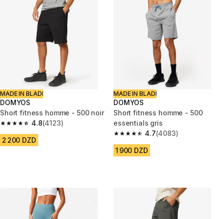
MADE IN BLADI
MADE IN BLADI
DOMYOS
DOMYOS
Short fitness homme - 500 noir
Short fitness homme - 500
4.8
(4123)
essentials gris
4.8 out of 5 stars from 4123 reviews
4.7
(4083)
4.7 out of 5 stars from 4083 r
2 200 DZD
1 900 DZD