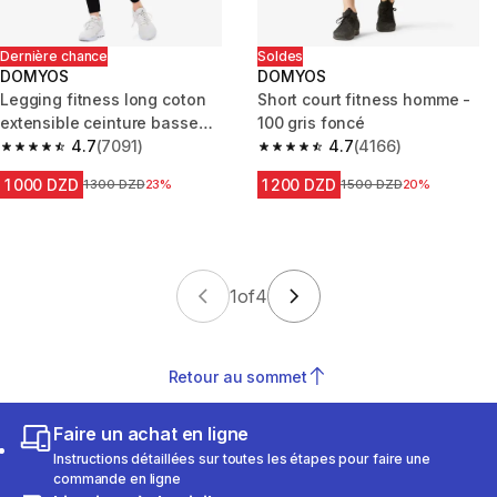
Dernière chance
Soldes
DOMYOS
DOMYOS
Legging fitness long coton
Short court fitness homme -
extensible ceinture basse
100 gris foncé
femme - Salto noir
4.7
(7091)
4.7
(4166)
4.7 out of 5 stars from 7091 reviews
4.7 out of 5 stars from 4166 re
1 000 DZD
1 200 DZD
Prix avant la réduction
1 300 DZD
23%
Prix avant la réduction
1 500 DZD
20%
1
of
4
Retour au sommet
Faire un achat en ligne
Instructions détaillées sur toutes les étapes pour faire une
commande en ligne