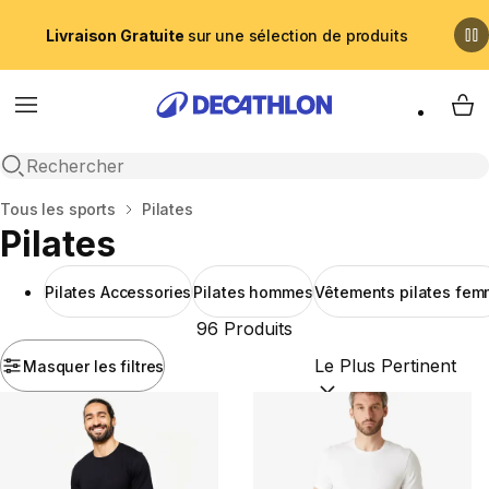
Livraison Gratuite
sur une sélection de produits
Menu
My 
Recherche ouverte
Accueil
Tous les sports
Pilates
Pilates
Pilates Accessories
Pilates hommes
Vêtements pilates fe
96 Produits
Masquer les filtres
Trier par :
(optional)