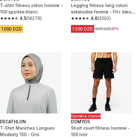
T-shirt fitness coton homme -
Legging fitness long coton
100 sportee blanc
extensible femme - Fit+ bleu
4.5
(16276)
marine
4.6
(3592)
4.5 out of 5 stars from 16276 reviews
4.6 out of 5 stars from 3592 re
1 000 DZD
1 200 DZD
Prix avant la réduction
1 500 DZD
20%
Dernière chance
DECATHLON
DOMYOS
T-Shirt Manches Longues
Short court fitness homme -
Modesty 150 - Gris
100 noir