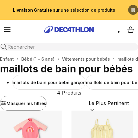
Livraison Gratuite
sur une sélection de produits
Menu
My 
Recherche ouverte
Accueil
Enfant
Bébé (1 - 6 ans)
Vêtements pour bébés
maillots 
maillots de bain pour bébés
maillots de bain pour bébé garçon
maillots de bain pour béb
4 Produits
Masquer les filtres
Trier par :
(optional)