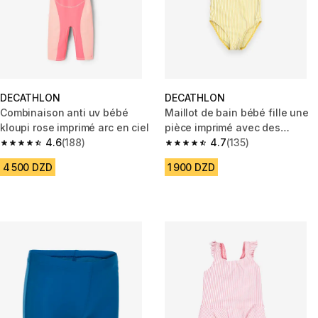
DECATHLON
DECATHLON
Combinaison anti uv bébé
Maillot de bain bébé fille une
kloupi rose imprimé arc en ciel
pièce imprimé avec des
4.6
(188)
volants
4.7
(135)
4.6 out of 5 stars from 188 reviews
4.7 out of 5 stars from 135 rev
4 500 DZD
1 900 DZD