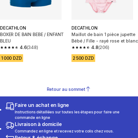
DECATHLON
DECATHLON
BOXER DE BAIN BEBE / ENFANT
Maillot de bain 1 pièce jupette
BLEU
Bébé / Fille - rayé rose et blanc
4.6
(348)
4.8
(206)
4.6 out of 5 stars from 348 reviews
4.8 out of 5 stars from 206 rev
1 000 DZD
2 500 DZD
Retour au sommet
Faire un achat en ligne
Instructions détaillées sur toutes les étapes pour faire une
commande en ligne
Livraison à domicile
Commandez en ligne et recevez votre colis chez vous.
Retour & échange