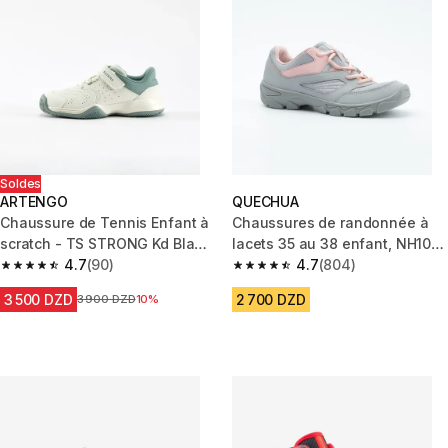
Soldes
ARTENGO
QUECHUA
Chaussure de Tennis Enfant à
Chaussures de randonnée à
scratch - TS STRONG Kd Blanc
lacets 35 au 38 enfant, NH100
Argile
4.7
(90)
gris
4.7
(804)
4.7 out of 5 stars from 90 reviews
4.7 out of 5 stars from 804 rev
3 500 DZD
2 700 DZD
Prix avant la réduction
3 900 DZD
10%