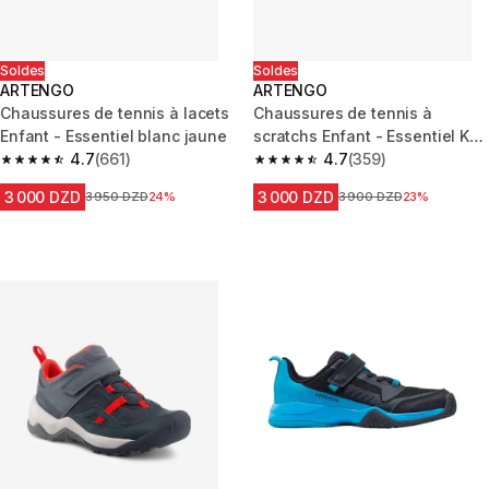
Soldes
Soldes
ARTENGO
ARTENGO
Chaussures de tennis à lacets
Chaussures de tennis à
Enfant - Essentiel blanc jaune
scratchs Enfant - Essentiel KD
4.7
(661)
blanc jaune
4.7
(359)
4.7 out of 5 stars from 661 reviews
4.7 out of 5 stars from 359 rev
3 000 DZD
3 000 DZD
Prix avant la réduction
3 950 DZD
24%
Prix avant la réduction
3 900 DZD
23%