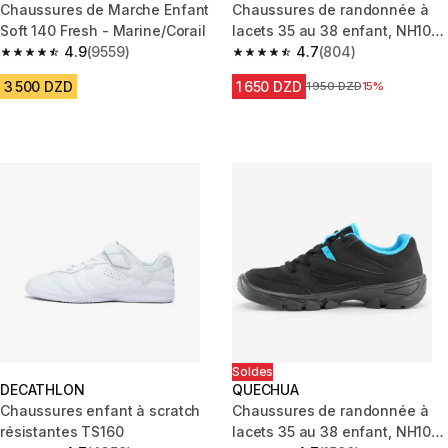
Chaussures de Marche Enfant
Chaussures de randonnée à
Soft 140 Fresh - Marine/Corail
lacets 35 au 38 enfant, NH100
4.9
(9559)
bleu
4.7
(804)
4.9 out of 5 stars from 9559 reviews
4.7 out of 5 stars from 804 rev
3 500 DZD
1 650 DZD
Prix avant la réduction
1 950 DZD
15%
Soldes
DECATHLON
QUECHUA
Chaussures enfant à scratch
Chaussures de randonnée à
résistantes TS160
lacets 35 au 38 enfant, NH100