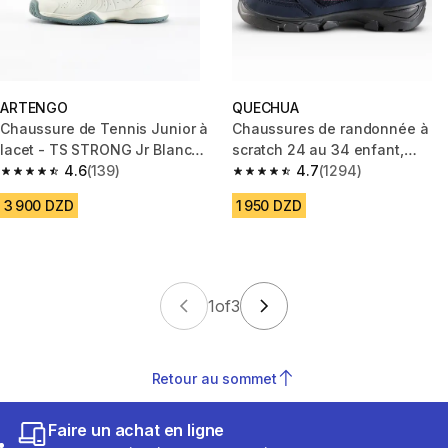
ARTENGO
QUECHUA
Chaussure de Tennis Junior à
Chaussures de randonnée à
lacet - TS STRONG Jr Blanc
scratch 24 au 34 enfant,
Argile
4.6
(139)
NH100 rose
4.7
(1294)
4.6 out of 5 stars from 139 reviews
4.7 out of 5 stars from 1294 re
3 900 DZD
1 950 DZD
1
of
3
Retour au sommet
Faire un achat en ligne