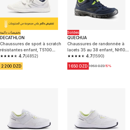
تخفيضات دائمة
Soldes
DECATHLON
QUECHUA
Chaussures de sport à scratch
Chaussures de randonnée à
résistantes enfant, TS100
lacets 35 au 38 enfant, NH100
blanc
4.7
(4852)
bleu
4.7
(1590)
4.7 out of 5 stars from 4852 reviews
4.7 out of 5 stars from 1590 re
2 200 DZD
1 650 DZD
Prix avant la réduction
1 950 DZD
15%