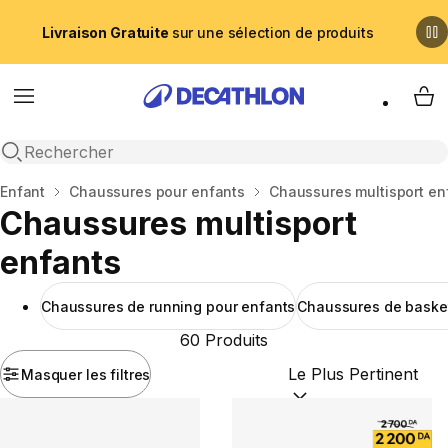
Livraison Gratuite
sur une sélection de produits
Menu
My 
Recherche ouverte
Accueil
Enfant
Chaussures pour enfants
Chaussures multisport en
Chaussures multisport
enfants
Chaussures de running pour enfants
Chaussures de basket
60 Produits
Masquer les filtres
Trier par :
(optional)