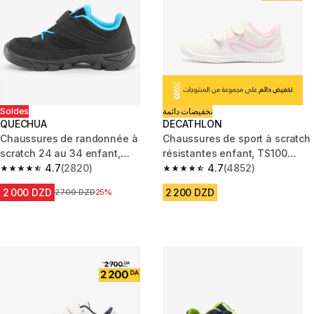
Soldes
تخفيضات دائمة
QUECHUA
DECATHLON
Chaussures de randonnée à
Chaussures de sport à scratch
scratch 24 au 34 enfant,
résistantes enfant, TS100
NH100 noir
4.7
(2820)
blanc rose
4.7
(4852)
4.7 out of 5 stars from 2820 reviews
4.7 out of 5 stars from 4852 re
2 000 DZD
2 200 DZD
Prix avant la réduction
2 700 DZD
25%