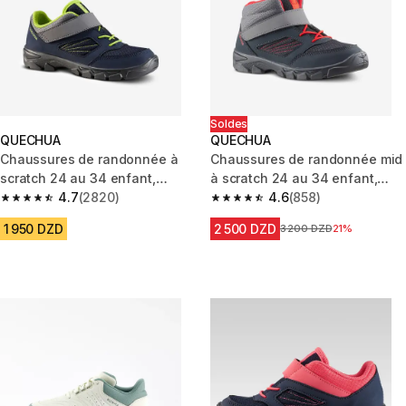
Soldes
QUECHUA
QUECHUA
Chaussures de randonnée à
Chaussures de randonnée mid
scratch 24 au 34 enfant,
à scratch 24 au 34 enfant,
NH100 gris
4.7
(2820)
NH100 gris
4.6
(858)
4.7 out of 5 stars from 2820 reviews
4.6 out of 5 stars from 858 rev
1 950 DZD
2 500 DZD
Prix avant la réduction
3 200 DZD
21%