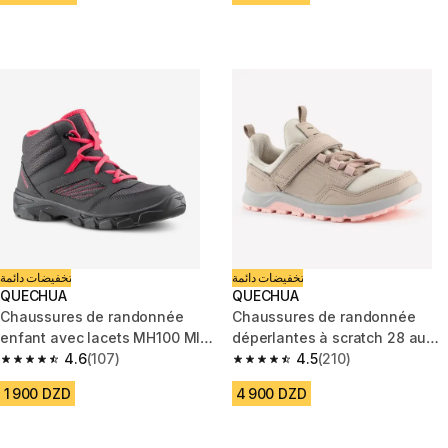
تخفيضات دائمة
تخفيضات دائمة
QUECHUA
QUECHUA
Chaussures de randonnée
Chaussures de randonnée
enfant avec lacets MH100 MID
déperlantes à scratch 28 au
grise foncée du 35 AU 38
4.6
(107)
34 enfant, NH500 beige
4.5
(210)
4.6 out of 5 stars from 107 reviews
4.5 out of 5 stars from 210 rev
1 900 DZD
4 900 DZD