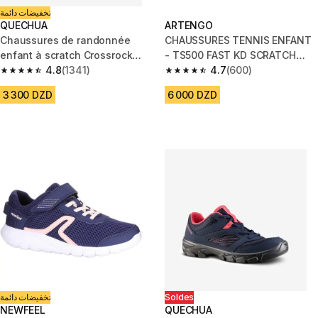
تخفيضات دائمة
QUECHUA
ARTENGO
Chaussures de randonnée
CHAUSSURES TENNIS ENFANT
enfant à scratch Crossrock
- TS500 FAST KD SCRATCH
grise rouge du 24 AU 34
4.8
(1341)
NIGHTSKY
4.7
(600)
4.8 out of 5 stars from 1341 reviews
4.7 out of 5 stars from 600 rev
3 300 DZD
6 000 DZD
تخفيضات دائمة
Soldes
NEWFEEL
QUECHUA