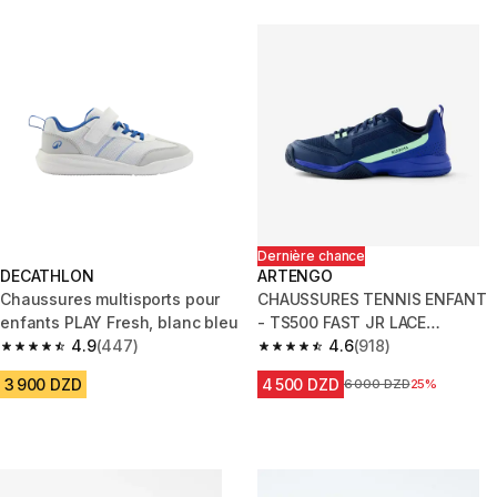
Dernière chance
DECATHLON
ARTENGO
Chaussures multisports pour
CHAUSSURES TENNIS ENFANT
enfants PLAY Fresh, blanc bleu
- TS500 FAST JR LACE
4.9
(447)
NIGHTSKY
4.6
(918)
4.9 out of 5 stars from 447 reviews
4.6 out of 5 stars from 918 rev
3 900 DZD
4 500 DZD
Prix avant la réduction
6 000 DZD
25%