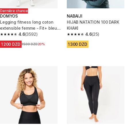
Dernière chance
DOMYOS
NABAIJI
Legging fitness long coton
HIJAB NATATION 100 DARK
extensible femme - Fit+ bleu
KHAKI
marine
4.6
(3592)
4.6
(25)
4.6 out of 5 stars from 3592 reviews
4.6 out of 5 stars from 25 revi
1 200 DZD
1 300 DZD
Prix avant la réduction
1 500 DZD
20%