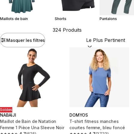
Maillots de bain
Shorts
Pantalons
324 Produits
Masquer les filtres
Trier par :
(optional)
Soldes
NABAIJI
DOMYOS
Maillot de Bain de Natation
T-shirt fitness manches
Femme 1 Pièce Una Sleeve Noir
courtes femme, bleu foncé
4.7
(625)
4.7
(3723)