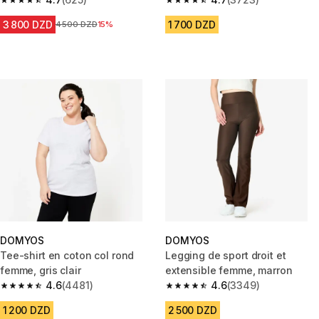
4.7 out of 5 stars from 625 reviews
4.7 out of 5 stars from 3723 re
3 800 DZD
1 700 DZD
Prix avant la réduction
4 500 DZD
15%
DOMYOS
DOMYOS
Tee-shirt en coton col rond
Legging de sport droit et
femme, gris clair
extensible femme, marron
4.6
(4481)
4.6
(3349)
4.6 out of 5 stars from 4481 reviews
4.6 out of 5 stars from 3349 r
1 200 DZD
2 500 DZD