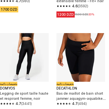
4.7
(980)
extensible femme - Fit+ noir
4.7 out of 5 stars from 980 reviews
4.6
(3592)
4.6 out of 5 stars from 3592 re
1 700 DZD
1 200 DZD
Prix avant la réduction
1 500 DZD
20%
تخفيضات دائمة
تخفيضات دائمة
DOMYOS
DECATHLON
Legging de sport taille haute
Bas de maillot de bain short
et respirant femme, noir
jammer aquagym-aquabike
4.7
(3441)
femme mila noir
4.7
(494)
4.7 out of 5 stars from 3441 reviews
4.7 out of 5 stars from 494 rev