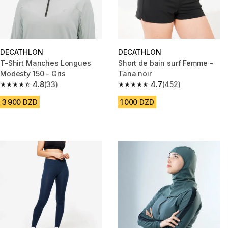
DECATHLON
DECATHLON
T-Shirt Manches Longues
Short de bain surf Femme -
Modesty 150 - Gris
Tana noir
4.8
(33)
4.7
(452)
4.8 out of 5 stars from 33 reviews
4.7 out of 5 stars from 452 rev
3 900 DZD
1 000 DZD