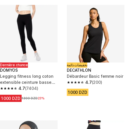
Dernière chance
تخفيضات دائمة
DOMYOS
DECATHLON
Legging fitness long coton
Débardeur Basic femme noir
extensible ceinture basse
4.7
(200)
4.7 out of 5 stars from 200 rev
femme - Salto noir
4.7
(7404)
4.7 out of 5 stars from 7404 reviews
1 000 DZD
1 000 DZD
Prix avant la réduction
1 300 DZD
23%