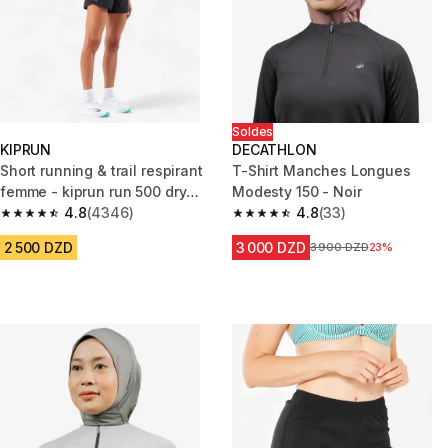
Soldes
KIPRUN
DECATHLON
Short running & trail respirant
T-Shirt Manches Longues
femme - kiprun run 500 dry
Modesty 150 - Noir
noir
4.8
(4346)
4.8
(33)
4.8 out of 5 stars from 4346 reviews
4.8 out of 5 stars from 33 revi
2 500 DZD
3 000 DZD
Prix avant la réduction
3 900 DZD
23%