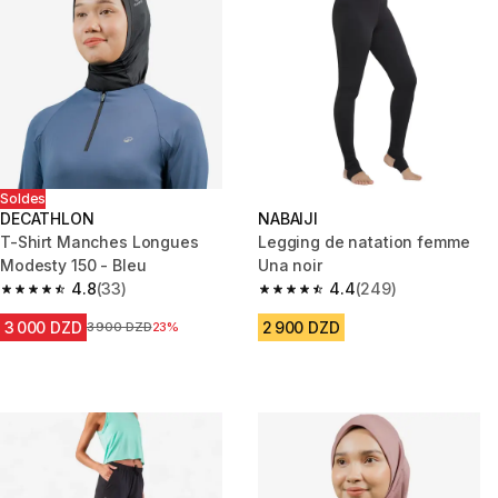
Soldes
DECATHLON
NABAIJI
T-Shirt Manches Longues
Legging de natation femme
Modesty 150 - Bleu
Una noir
4.8
(33)
4.4
(249)
4.8 out of 5 stars from 33 reviews
4.4 out of 5 stars from 249 rev
3 000 DZD
2 900 DZD
Prix avant la réduction
3 900 DZD
23%