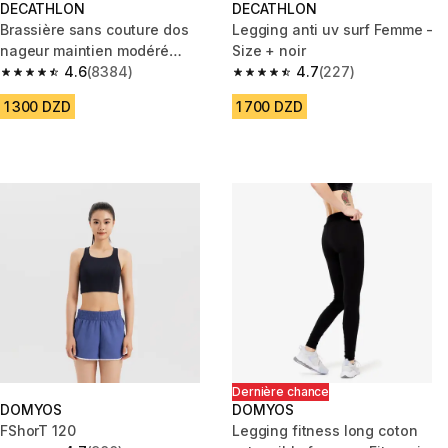
DECATHLON
DECATHLON
Brassière sans couture dos
Legging anti uv surf Femme -
nageur maintien modéré
Size + noir
Femme, Noir
4.6
(8384)
4.7
(227)
4.6 out of 5 stars from 8384 reviews
4.7 out of 5 stars from 227 rev
1 300 DZD
1 700 DZD
Dernière chance
DOMYOS
DOMYOS
FShorT 120
Legging fitness long coton