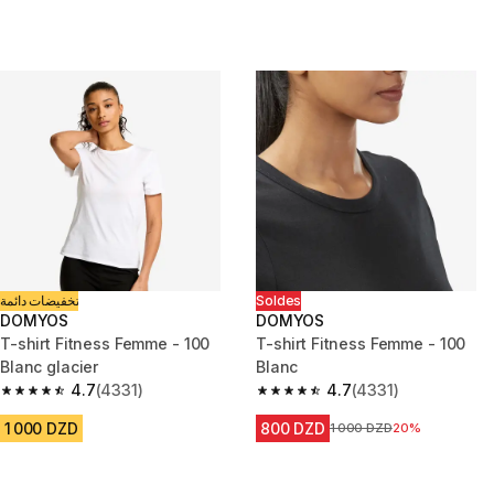
تخفيضات دائمة
Soldes
DOMYOS
DOMYOS
T-shirt Fitness Femme - 100
T-shirt Fitness Femme - 100
Blanc glacier
Blanc
4.7
(4331)
4.7
(4331)
4.7 out of 5 stars from 4331 reviews
4.7 out of 5 stars from 4331 re
1 000 DZD
800 DZD
Prix avant la réduction
1 000 DZD
20%