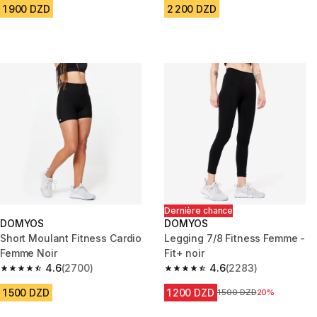
1 900 DZD
2 200 DZD
Dernière chance
DOMYOS
DOMYOS
Short Moulant Fitness Cardio
Legging 7/8 Fitness Femme -
Femme Noir
Fit+ noir
4.6
(2700)
4.6
(2283)
4.6 out of 5 stars from 2700 reviews
4.6 out of 5 stars from 2283 re
1 500 DZD
1 200 DZD
Prix avant la réduction
1 500 DZD
20%