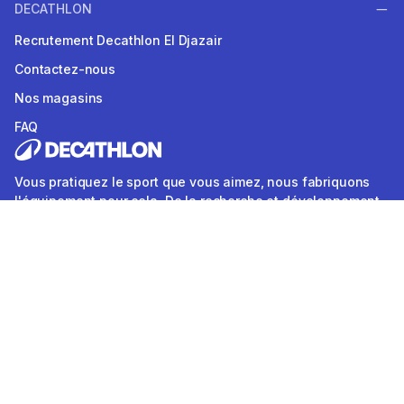
DECATHLON
Recrutement Decathlon El Djazair
Contactez-nous
Nos magasins
FAQ
Vous pratiquez le sport que vous aimez, nous fabriquons
l'équipement pour cela. De la recherche et développement
à la production et à la logistique. Pour vous, cela signifie :
tout pour votre sport à des prix imbattables. DÉCATHLON.
Nous faisons du sport.
Notre application
Télécharger
Suivez-nous