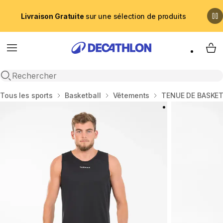
Livraison Gratuite
sur une sélection de produits
Menu
My 
Recherche ouverte
Accueil
Tous les sports
Basketball
Vêtements
TENUE DE BASKE