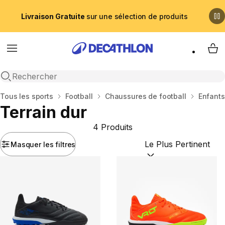
Livraison Gratuite
sur une sélection de produits
Menu
My 
Recherche ouverte
Accueil
Tous les sports
Football
Chaussures de football
Enfants
Terrain dur
4 Produits
Masquer les filtres
Trier par :
(optional)