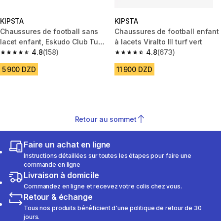
KIPSTA
KIPSTA
Chaussures de football sans
Chaussures de football enfant
lacet enfant, Eskudo Club Turf
à lacets Viralto III turf vert
Easy Jaune fluo
4.8
(158)
4.8
(673)
4.8 out of 5 stars from 158 reviews
4.8 out of 5 stars from 673 rev
5 900 DZD
11 900 DZD
Retour au sommet
Faire un achat en ligne
Instructions détaillées sur toutes les étapes pour faire une
commande en ligne
Livraison à domicile
Commandez en ligne et recevez votre colis chez vous.
Retour & échange
Tous nos produits bénéficient d'une politique de retour de 30
jours.