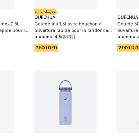
تخفيضات دائمة
QUECHUA
QUECHUA
inox 0,5L
Gourde alu 1,5l avec bouchon à
Gourde 50
apide pour la
ouverture rapide pour la randonnée
ouverture
bleu
4.5
(2402)
- Orange
m 6483 reviews
4.5 out of 5 stars from 2402 reviews
4.5 out of
3 500 DZD
2 900 DZ