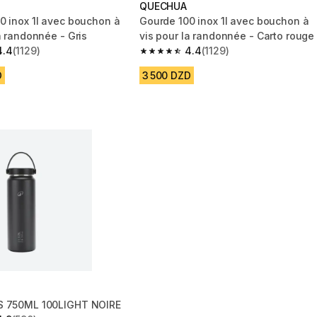
QUECHUA
0 inox 1l avec bouchon à
Gourde 100 inox 1l avec bouchon à
a randonnée - Gris
vis pour la randonnée - Carto rouge
4.4
(1129)
4.4
(1129)
 5 stars from 1129 reviews
4.4 out of 5 stars from 1129 reviews
D
3 500 DZD
S 750ML 100LIGHT NOIRE