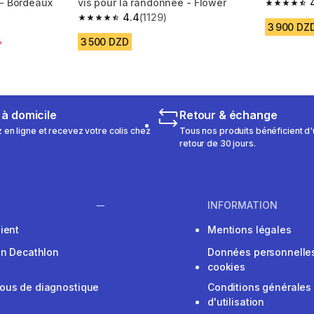
 - Bordeaux
vis pour la randonnée - Flower
4.9 out of
4.4
(1129)
m 1129 reviews
4.4 out of 5 stars from 1129 reviews
3 900 DZ
3 500 DZD
réduction
%
 à domicile
Retour & échange
n ligne et recevez votre colis chez
Tous nos produits bénéficient d'
retour de 30 jours.
INFORMATION
ient
Mentions légales
on Decathlon
Données personnelles
cookies
ous de diagnostique
Conditions générales
d'utilisation