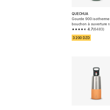
QUECHUA
Gourde 900 isotherme 
bouchon à ouverture r
randonnée
4.7
(6483)
4.7 out of 5 stars fro
3 200 DZD