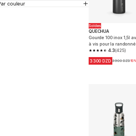
Par couleur
Soldes
QUECHUA
Gourde 100 inox 1,5l 
à vis pour la randonné
4.3
(425)
4.3 out of 5 stars fro
3 300 DZD
Prix avant la 
3 900 DZD
15