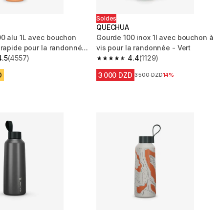
Soldes
QUECHUA
0 alu 1L avec bouchon
Gourde 100 inox 1l avec bouchon à
 rapide pour la randonnée
vis pour la randonnée - Vert
4.5
(4557)
4.4
(1129)
 5 stars from 4557 reviews
4.4 out of 5 stars from 1129 reviews
D
3 000 DZD
Prix avant la réduction
3 500 DZD
14%