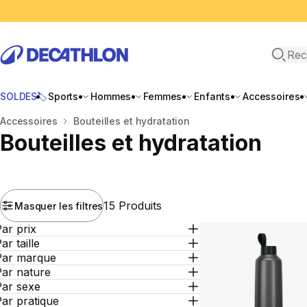
Recher
SOLDES🏷️
Sports
Hommes
Femmes
Enfants
Accessoires
Accueil
Accessoires
Bouteilles et hydratation
Bouteilles et hydratation
15 Produits
Masquer les filtres
ar prix
ar taille
Par marque
Par nature
Par sexe
ar pratique