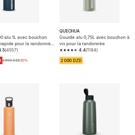
QUECHUA
0 alu 1L avec bouchon
Gourde alu 0,75L avec bouchon à
 rapide pour la randonnée
vis pour la randonnée
4.5
(4557)
4.4
(1184)
 5 stars from 4557 reviews
4.4 out of 5 stars from 1184 reviews
D
2 000 DZD
Prix avant la réduction
2 900 DZD
20%