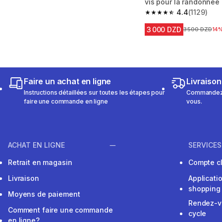
vis pour la randonnée
4.4
(1129)
4.4 out of 5 stars fro
3 000 DZD
Prix avant la 
3 500 DZD
14
Faire un achat en ligne
Livraison
Instructions détaillées sur toutes les étapes pour
Commandez e
faire une commande en ligne
vous.
ACHAT EN LIGNE
SERVICES
Retrait en magasin
Compte cl
Livraison
Applicati
shopping
Moyens de paiement
Rendez-v
Comment faire une commande
cycle
en ligne?