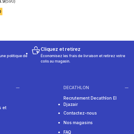
4.9
(590)
 5 stars from 590 reviews
D
Cliquez et retirez
une politique de
Économisez les frais de livraison et retirez votre
colis au magasin.
DECATHLON
Recrutement Decathlon El
Djazair
 et
Contactez-nous
Nos magasins
FAQ