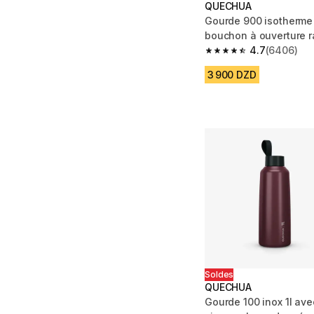
QUECHUA
Gourde 900 isotherme 
bouchon à ouverture r
randonnée
4.7
(6406)
4.7 out of 5 stars fro
3 900 DZD
Soldes
QUECHUA
Gourde 100 inox 1l av