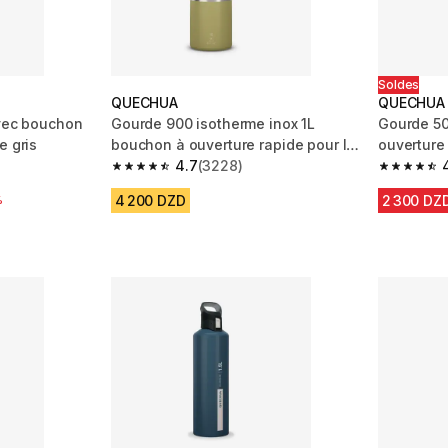
Soldes
QUECHUA
QUECHUA
avec bouchon
Gourde 900 isotherme inox 1L
Gourde 50
e gris
bouchon à ouverture rapide pour la
ouverture
randonnée - kaki
4.7
(3228)
- Bleu
m 425 reviews
4.7 out of 5 stars from 3228 reviews
4.5 out of
4 200 DZD
2 300 DZ
réduction
%