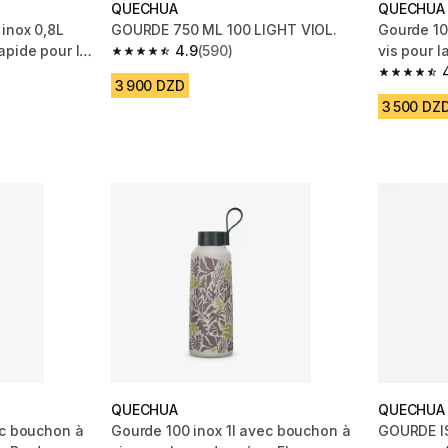
QUECHUA
QUECHUA
inox 0,8L
GOURDE 750 ML 100 LIGHT VIOL.
Gourde 10
apide pour la
4.9
(590)
vis pour l
4.9 out of 5 stars from 590 reviews
m 6406 reviews
4.4 out of
3 900 DZD
3 500 DZ
QUECHUA
QUECHUA
ec bouchon à
Gourde 100 inox 1l avec bouchon à
GOURDE I