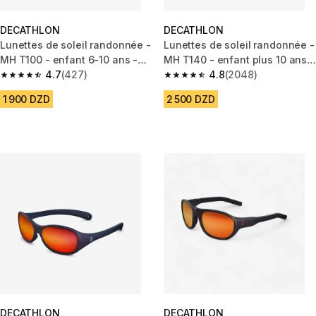
DECATHLON
DECATHLON
Lunettes de soleil randonnée -
Lunettes de soleil randonnée -
MH T100 - enfant 6-10 ans -
MH T140 - enfant plus 10 ans -
catégorie 3
4.7
(427)
catégorie 3
4.8
(2048)
4.7 out of 5 stars from 427 reviews
4.8 out of 5 stars from 2048 r
1 900 DZD
2 500 DZD
DECATHLON
DECATHLON