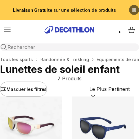
Livraison Gratuite
sur une sélection de produits
Menu
My 
Recherche ouverte
Accueil
Tous les sports
Randonnée & Trekking
Equipements de ra
Lunettes de soleil enfant
7 Produits
Masquer les filtres
Trier par :
(optional)