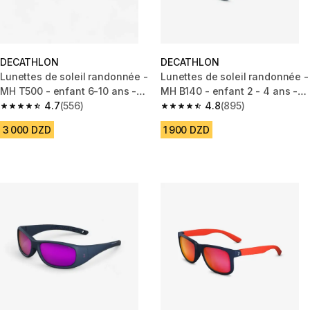
DECATHLON
DECATHLON
Lunettes de soleil randonnée -
Lunettes de soleil randonnée -
MH T500 - enfant 6-10 ans -
MH B140 - enfant 2 - 4 ans -
catégorie 4
4.7
(556)
catégorie 3 bleu
4.8
(895)
4.7 out of 5 stars from 556 reviews
4.8 out of 5 stars from 895 rev
3 000 DZD
1 900 DZD