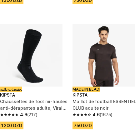
1 300 DZD
750 DZD
تخفيضات دائمة
MADE IN BLADI
KIPSTA
KIPSTA
Chaussettes de foot mi-hautes
Maillot de football ESSENTIEL
anti-dérapantes adulte, Viralto
CLUB adulte noir
II Mid Noire
4.6
(217)
4.6
(1675)
4.6 out of 5 stars from 217 reviews
4.6 out of 5 stars from 1675 re
1 200 DZD
750 DZD