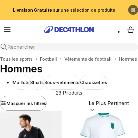
Livraison Gratuite
sur une sélection de produits
Menu
My 
Recherche ouverte
Accueil
Tous les sports
Football
Vêtements de football
Hommes
Hommes
Maillots
Shorts
Sous-vêtements
Chaussettes
23 Produits
Masquer les filtres
Trier par :
(optional)