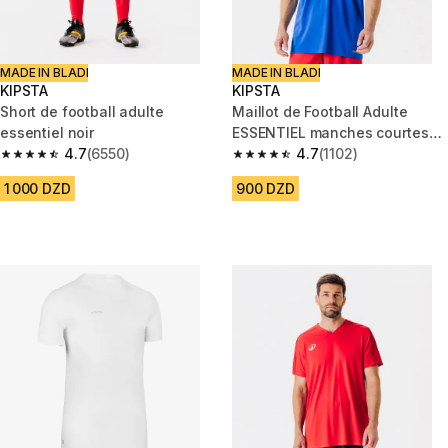
MADE IN BLADI
MADE IN BLADI
KIPSTA
KIPSTA
Short de football adulte
Maillot de Football Adulte
essentiel noir
ESSENTIEL manches courtes
4.7
(6550)
Bleu
4.7
(1102)
4.7 out of 5 stars from 6550 reviews
4.7 out of 5 stars from 1102 re
1 000 DZD
900 DZD