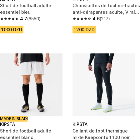
Short de football adulte
Chaussettes de foot mi-hautes
essentiel bleu
anti-dérapantes adulte, Viralto
4.7
(6550)
II Mid blanche
4.6
(217)
4.7 out of 5 stars from 6550 reviews
4.6 out of 5 stars from 217 rev
1 000 DZD
1 200 DZD
MADE IN BLADI
KIPSTA
KIPSTA
Short de football adulte
Collant de foot thermique
essentiel blanc
mixte Keepconfort 100 noir