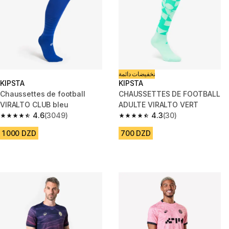
تخفيضات دائمة
KIPSTA
KIPSTA
Chaussettes de football
CHAUSSETTES DE FOOTBALL
VIRALTO CLUB bleu
ADULTE VIRALTO VERT
4.6
(3049)
4.3
(30)
4.6 out of 5 stars from 3049 reviews
4.3 out of 5 stars from 30 revi
1 000 DZD
700 DZD