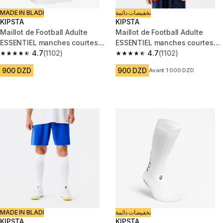
MADE IN BLADI
تخفيضات دائمة
KIPSTA
KIPSTA
Maillot de Football Adulte
Maillot de Football Adulte
ESSENTIEL manches courtes
ESSENTIEL manches courtes
blanc
4.7
(1102)
Rouge
4.7
(1102)
4.7 out of 5 stars from 1102 reviews
4.7 out of 5 stars from 1102 re
900 DZD
900 DZD
Avant 1 000 DZD
MADE IN BLADI
تخفيضات دائمة
KIPSTA
KIPSTA