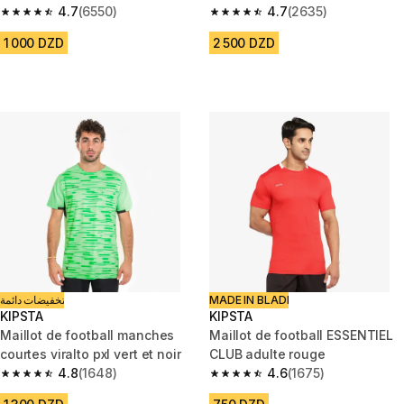
4.7
(6550)
4.7
(2635)
4.7 out of 5 stars from 6550 reviews
4.7 out of 5 stars from 2635 re
1 000 DZD
2 500 DZD
تخفيضات دائمة
MADE IN BLADI
KIPSTA
KIPSTA
Maillot de football manches
Maillot de football ESSENTIEL
courtes viralto pxl vert et noir
CLUB adulte rouge
4.8
(1648)
4.6
(1675)
4.8 out of 5 stars from 1648 reviews
4.6 out of 5 stars from 1675 re