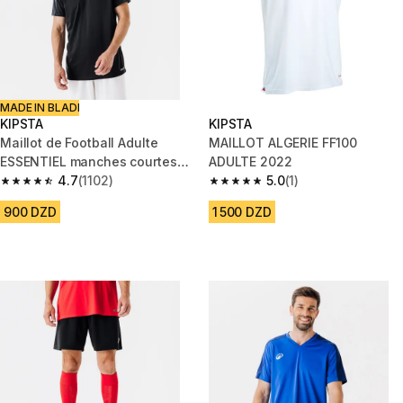
MADE IN BLADI
KIPSTA
KIPSTA
Maillot de Football Adulte
MAILLOT ALGERIE FF100
ESSENTIEL manches courtes
ADULTE 2022
noir
4.7
(1102)
5.0
(1)
4.7 out of 5 stars from 1102 reviews
5.0 out of 5 stars from 1 review
900 DZD
1 500 DZD