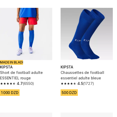
MADE IN BLADI
KIPSTA
KIPSTA
Short de football adulte
Chaussettes de football
ESSENTIEL rouge
essentiel adulte bleue
4.7
(6550)
4.5
(1727)
4.7 out of 5 stars from 6550 reviews
4.5 out of 5 stars from 1727 re
1 000 DZD
500 DZD