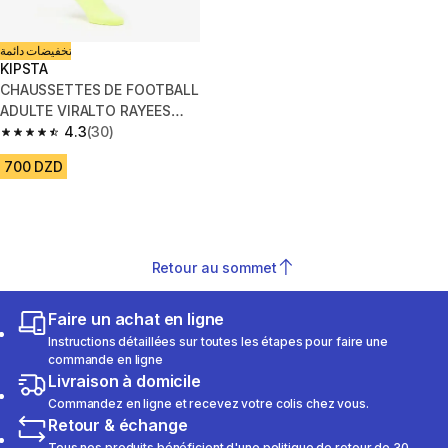
تخفيضات دائمة
KIPSTA
CHAUSSETTES DE FOOTBALL
ADULTE VIRALTO RAYEES
JAUNE FLUO
4.3
(30)
4.3 out of 5 stars from 30 reviews
700 DZD
Retour au sommet
Faire un achat en ligne
Instructions détaillées sur toutes les étapes pour faire une
commande en ligne
Livraison à domicile
Commandez en ligne et recevez votre colis chez vous.
Retour & échange
Tous nos produits bénéficient d'une politique de retour de 30