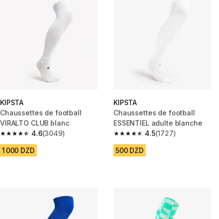
KIPSTA
KIPSTA
Chaussettes de football
Chaussettes de football
VIRALTO CLUB blanc
ESSENTIEL adulte blanche
4.6
(3049)
4.5
(1727)
4.6 out of 5 stars from 3049 reviews
4.5 out of 5 stars from 1727 re
1 000 DZD
500 DZD