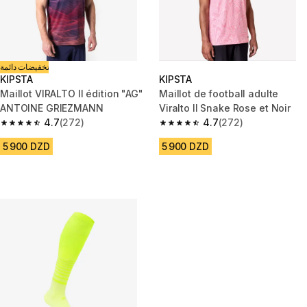
تخفيضات دائمة
KIPSTA
KIPSTA
Maillot VIRALTO II édition "AG"
Maillot de football adulte
ANTOINE GRIEZMANN
Viralto II Snake Rose et Noir
4.7
(272)
4.7
(272)
4.7 out of 5 stars from 272 reviews
4.7 out of 5 stars from 272 rev
5 900 DZD
5 900 DZD