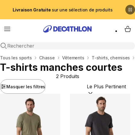
Livraison Gratuite
sur une sélection de produits
Menu
My 
Recherche ouverte
Accueil
Tous les sports
Chasse
Vêtements
T-shirts, chemises
T-shirts manches courtes
2 Produits
Masquer les filtres
Trier par :
(optional)