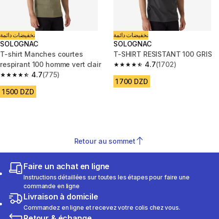
تخفيضات دائمة
تخفيضات دائمة
SOLOGNAC
SOLOGNAC
T-shirt Manches courtes
T-SHIRT RESISTANT 100 GRIS
respirant 100 homme vert clair
4.7
(1702)
4.7 out of 5 stars from 1702 re
4.7
(775)
4.7 out of 5 stars from 775 reviews
1 700 DZD
1 500 DZD
Retour au sommet
Faire un achat en ligne
Instructions détaillées sur toutes les étapes pour faire une
commande en ligne
Livraison à domicile
Commandez en ligne et recevez votre colis chez vous.
Retour & échange