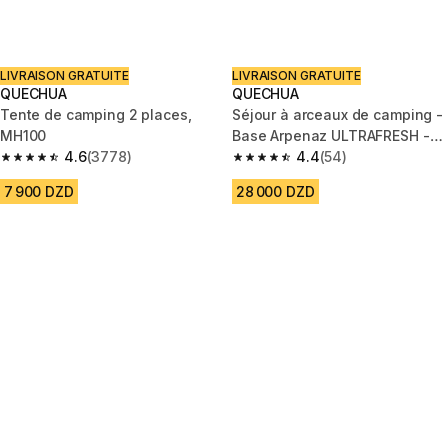
LIVRAISON GRATUITE
LIVRAISON GRATUITE
QUECHUA
QUECHUA
Tente de camping 2 places,
Séjour à arceaux de camping -
MH100
Base Arpenaz ULTRAFRESH -
4.6
(3778)
10 Personnes
4.4
(54)
4.6 out of 5 stars from 3778 reviews
4.4 out of 5 stars from 54 revi
7 900 DZD
28 000 DZD