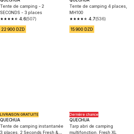
Tente de camping - 2
Tente de camping 4 places,
SECONDS - 3 places
MH100
4.6
(507)
4.7
(536)
4.6 out of 5 stars from 507 reviews
4.7 out of 5 stars from 536 rev
22 900 DZD
15 900 DZD
LIVRAISON GRATUITE
Dernière chance
QUECHUA
QUECHUA
Tente de camping instantanée
Tarp abri de camping
3 places, 2 Seconds Fresh &
multifonction, Fresh XL