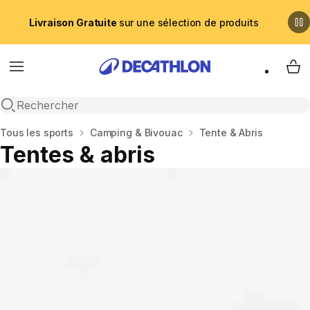
Livraison Gratuite
sur une sélection de produits
Menu
My 
Recherche ouverte
Accueil
Tous les sports
Camping & Bivouac
Tente & Abris
Tentes & abris