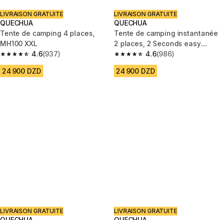
LIVRAISON GRATUITE
LIVRAISON GRATUITE
QUECHUA
QUECHUA
Tente de camping 4 places,
Tente de camping instantanée
MH100 XXL
2 places, 2 Seconds easy
4.6
(937)
Fresh & Black
4.6
(986)
4.6 out of 5 stars from 937 reviews
4.6 out of 5 stars from 986 rev
24 900 DZD
24 900 DZD
LIVRAISON GRATUITE
LIVRAISON GRATUITE
QUECHUA
QUECHUA