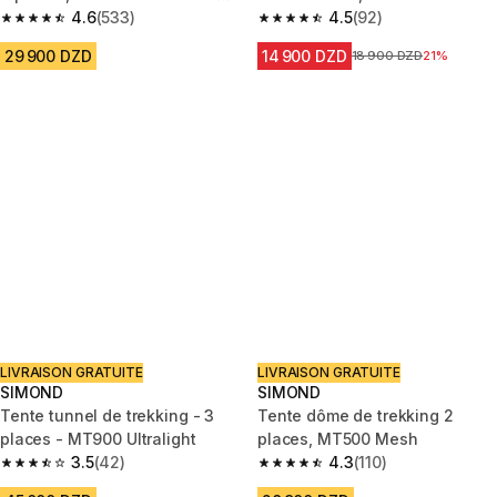
Black
4.6
(533)
4.5
(92)
4.6 out of 5 stars from 533 reviews
4.5 out of 5 stars from 92 revi
29 900 DZD
14 900 DZD
Prix avant la réduction
18 900 DZD
21%
LIVRAISON GRATUITE
LIVRAISON GRATUITE
SIMOND
SIMOND
Tente tunnel de trekking - 3
​Tente dôme de trekking 2
places - MT900 Ultralight
places, MT500 Mesh
3.5
(42)
4.3
(110)
3.5 out of 5 stars from 42 reviews
4.3 out of 5 stars from 110 revi