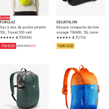
Soldes
FORCLAZ
DECATHLON
Sac à dos de poche pliable
Besace compacte de trek
10L, Travel 100 vert
voyage TRAVEL 15L noire
4.7
(5668)
4.7
(735)
4.7 out of 5 stars from 5668 reviews
4.7 out of 5 stars from 735 rev
750 DZD
1 500 DZD
Prix avant la réduction
1 000 DZD
25%