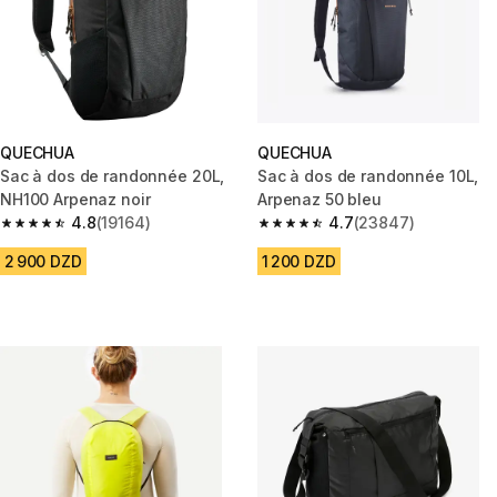
QUECHUA
QUECHUA
Sac à dos de randonnée 20L,
Sac à dos de randonnée 10L,
NH100 Arpenaz noir
Arpenaz 50 bleu
4.8
(19164)
4.7
(23847)
4.8 out of 5 stars from 19164 reviews
4.7 out of 5 stars from 23847 
2 900 DZD
1 200 DZD