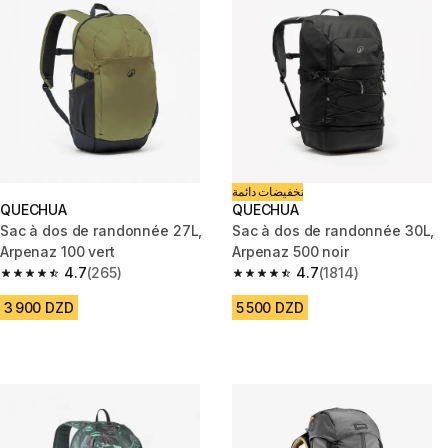
تخفيضات دائمة
QUECHUA
QUECHUA
Sac à dos de randonnée 27L,
Sac à dos de randonnée 30L,
Arpenaz 100 vert
Arpenaz 500 noir
4.7
(265)
4.7
(1814)
4.7 out of 5 stars from 265 reviews
4.7 out of 5 stars from 1814 re
3 900 DZD
5 500 DZD