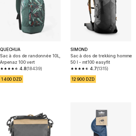
QUECHUA
SIMOND
Sac à dos de randonnée 10L,
Sac à dos de trekking homme
Arpenaz 100 vert
50 l - mt100 easyfit
4.8
(18439)
4.7
(1315)
4.8 out of 5 stars from 18439 reviews
4.7 out of 5 stars from 1315 rev
1 400 DZD
12 900 DZD