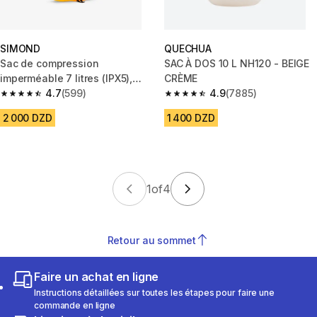
SIMOND
QUECHUA
Sac de compression
SAC À DOS 10 L NH120 - BEIGE
imperméable 7 litres (IPX5),
CRÈME
ultra léger , jaune
4.7
(599)
4.9
(7885)
4.7 out of 5 stars from 599 reviews
4.9 out of 5 stars from 7885 re
2 000 DZD
1 400 DZD
1
of
4
Retour au sommet
Faire un achat en ligne
Instructions détaillées sur toutes les étapes pour faire une
commande en ligne