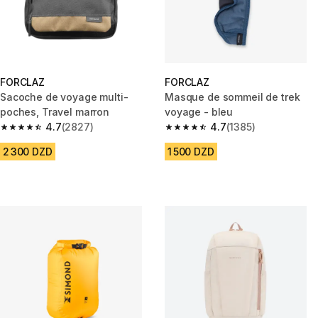
FORCLAZ
FORCLAZ
Sacoche de voyage multi-
Masque de sommeil de trek
poches, Travel marron
voyage - bleu
4.7
(2827)
4.7
(1385)
4.7 out of 5 stars from 2827 reviews
4.7 out of 5 stars from 1385 re
2 300 DZD
1 500 DZD