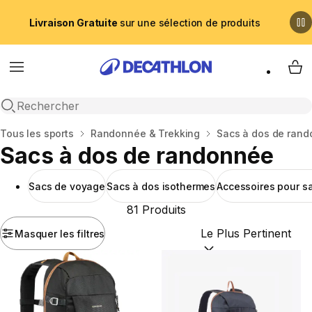
Livraison Gratuite
sur une sélection de produits
Menu
My 
Recherche ouverte
Accueil
Tous les sports
Randonnée & Trekking
Sacs à dos de ran
Sacs à dos de randonnée
Sacs de voyage
Sacs à dos isothermes
Accessoires pour s
81 Produits
Masquer les filtres
Trier par :
(optional)