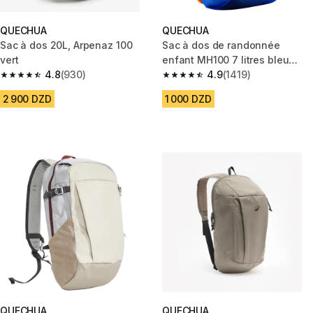
QUECHUA
QUECHUA
Sac à dos 20L, Arpenaz 100
Sac à dos de randonnée
vert
enfant MH100 7 litres bleu
4.8
(930)
orange
4.9
(1419)
4.8 out of 5 stars from 930 reviews
4.9 out of 5 stars from 1419 re
2 900 DZD
1 000 DZD
QUECHUA
QUECHUA