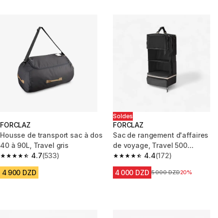
Soldes
FORCLAZ
FORCLAZ
Housse de transport sac à dos
Sac de rangement d'affaires
40 à 90L, Travel gris
de voyage, Travel 500
4.7
(533)
Organizer
4.4
(172)
4.7 out of 5 stars from 533 reviews
4.4 out of 5 stars from 172 rev
4 900 DZD
4 000 DZD
Prix avant la réduction
5 000 DZD
20%