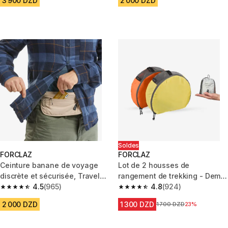
3 900 DZD
2 000 DZD
Soldes
FORCLAZ
FORCLAZ
Ceinture banane de voyage
Lot de 2 housses de
discrète et sécurisée, Travel
rangement de trekking - Demi-
RFID beige
4.5
(965)
lune - 2x7L
4.8
(924)
4.5 out of 5 stars from 965 reviews
4.8 out of 5 stars from 924 rev
2 000 DZD
1 300 DZD
Prix avant la réduction
1 700 DZD
23%