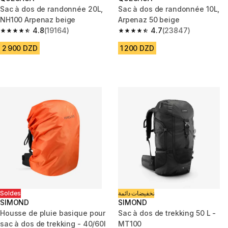
Sac à dos de randonnée 20L,
Sac à dos de randonnée 10L,
NH100 Arpenaz beige
Arpenaz 50 beige
4.8
(19164)
4.7
(23847)
4.8 out of 5 stars from 19164 reviews
4.7 out of 5 stars from 23847 
2 900 DZD
1 200 DZD
Soldes
تخفيضات دائمة
SIMOND
SIMOND
Housse de pluie basique pour
Sac à dos de trekking 50 L -
sac à dos de trekking - 40/60l
MT100