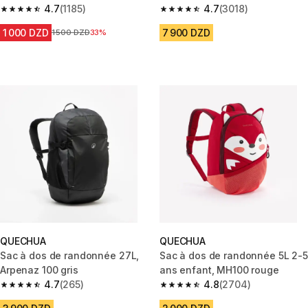
4.7
(1185)
4.7
(3018)
4.7 out of 5 stars from 1185 reviews
4.7 out of 5 stars from 3018 re
1 000 DZD
7 900 DZD
Prix avant la réduction
1 500 DZD
33%
QUECHUA
QUECHUA
Sac à dos de randonnée 27L,
Sac à dos de randonnée 5L 2-5
Arpenaz 100 gris
ans enfant, MH100 rouge
4.7
(265)
4.8
(2704)
4.7 out of 5 stars from 265 reviews
4.8 out of 5 stars from 2704 r