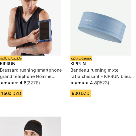
تخفيضات دائمة
تخفيضات دائمة
KIPRUN
KIPRUN
Brassard running smartphone
Bandeau running mixte
grand téléphone Homme
rafraîchissant - KIPRUN bleu
Femme KIPRUN bleu
4.6
(2278)
neutre
4.8
(1523)
4.6 out of 5 stars from 2278 reviews
4.8 out of 5 stars from 1523 re
1 500 DZD
900 DZD