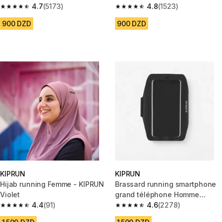
gris
4.7
(5173)
foncé
4.8
(1523)
4.7 out of 5 stars from 5173 reviews
4.8 out of 5 stars from 1523 re
900 DZD
900 DZD
KIPRUN
KIPRUN
Hijab running Femme - KIPRUN
Brassard running smartphone
Violet
grand téléphone Homme
4.4
(91)
Femme KIPRUN noir
4.6
(2278)
4.4 out of 5 stars from 91 reviews
4.6 out of 5 stars from 2278 re