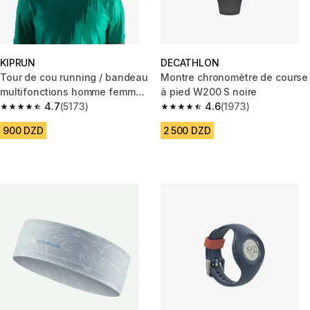
KIPRUN
DECATHLON
Tour de cou running / bandeau
Montre chronomètre de course
multifonctions homme femme -
à pied W200 S noire
kiprun gris blanc grap
4.7
(5173)
4.6
(1973)
4.7 out of 5 stars from 5173 reviews
4.6 out of 5 stars from 1973 re
900 DZD
2 500 DZD