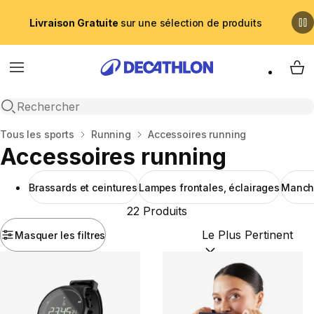
Livraison Gratuite
sur une sélection de produits
Menu
My 
Recherche ouverte
Accueil
Tous les sports
Running
Accessoires running
Accessoires running
Brassards et ceintures
Lampes frontales, éclairages
Manch
22 Produits
Masquer les filtres
Trier par :
(optional)