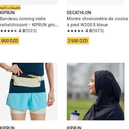
تخفيضات دائمة
KIPRUN
DECATHLON
Bandeau running mixte
Montre chronomètre de course
rafraîchissant - KIPRUN gris
à pied W200 S bleue
graphique
4.8
(1523)
4.6
(1973)
4.8 out of 5 stars from 1523 reviews
4.6 out of 5 stars from 1973 re
900 DZD
2 500 DZD
KIPRUN
KIPRUN