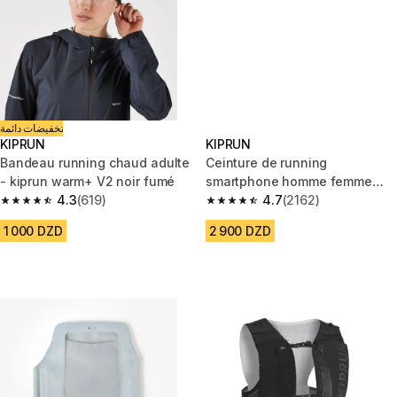
تخفيضات دائمة
KIPRUN
KIPRUN
Bandeau running chaud adulte
Ceinture de running
- kiprun warm+ V2 noir fumé
smartphone homme femme
4.3
(619)
kiprun confort 2 jaune 5
4.7
(2162)
4.3 out of 5 stars from 619 reviews
4.7 out of 5 stars from 2162 re
poches
1 000 DZD
2 900 DZD