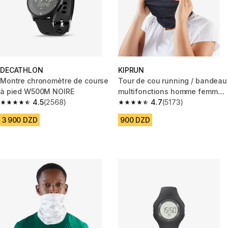
DECATHLON
KIPRUN
Montre chronomètre de course
Tour de cou running / bandeau
à pied W500M NOIRE
multifonctions homme femme -
4.5
(2568)
kiprun noir graph
4.7
(5173)
4.5 out of 5 stars from 2568 reviews
4.7 out of 5 stars from 5173 re
3 900 DZD
900 DZD