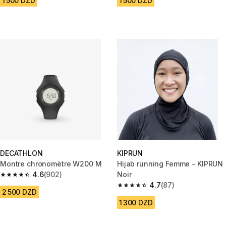
1 500 DZD
1 500 DZD
DECATHLON
KIPRUN
Montre chronomètre W200 M
Hijab running Femme - KIPRUN
4.6
(902)
Noir
4.6 out of 5 stars from 902 reviews
4.7
(87)
4.7 out of 5 stars from 87 revi
2 500 DZD
1 300 DZD