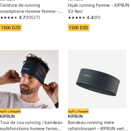
Ceinture de running
Hijab running Femme - KIPRUN
smartphone Homme Femme -
V2 Noir
KIPRUN Basique 2 jaune
4.7
(10527)
4.4
(91)
4.7 out of 5 stars from 10527 reviews
4.4 out of 5 stars from 91 revi
1 500 DZD
1 500 DZD
تخفيضات دائمة
تخفيضات دائمة
KIPRUN
KIPRUN
Tour de cou running / bandeau
Bandeau running mixte
multifonctions homme femme
rafraîchissant - KIPRUN vert