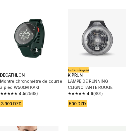
تخفيضات دائمة
DECATHLON
KIPRUN
Montre chronomètre de course
LAMPE DE RUNNING
à pied W500M KAKI
CLIGNOTANTE ROUGE
4.5
(2568)
4.8
(801)
4.5 out of 5 stars from 2568 reviews
4.8 out of 5 stars from 801 rev
3 900 DZD
500 DZD