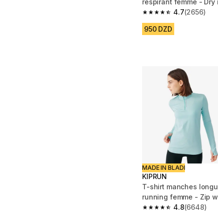
respirant femme - Dry
4.7
(2656)
4.7 out of 5 stars fro
950 DZD
MADE IN BLADI
KIPRUN
T-shirt manches long
running femme - Zip w
4.8
(6648)
4.8 out of 5 stars fro