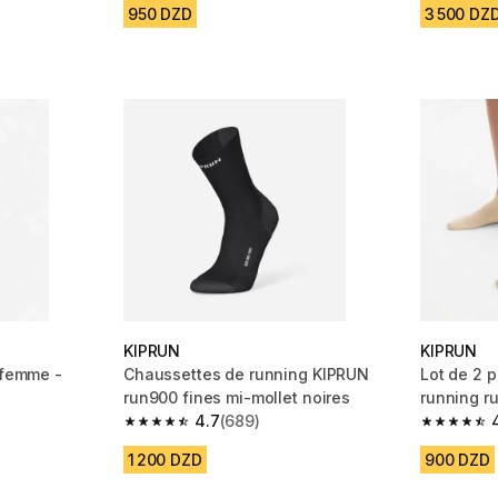
950 DZD
3 500 DZ
KIPRUN
KIPRUN
 femme -
Chaussettes de running KIPRUN
Lot de 2 
run900 fines mi-mollet noires
running ru
4.7
(689)
jaune
m 1688 reviews
4.7 out of 5 stars from 689 reviews
4.6 out of
1 200 DZD
900 DZD