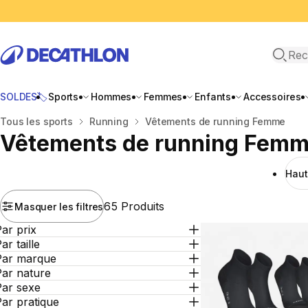
Recher
SOLDES🏷️
Sports
Hommes
Femmes
Enfants
Accessoires
Accueil
Tous les sports
Running
Vêtements de running Femme
Vêtements de running Fem
Haut
65 Produits
Masquer les filtres
ar prix
ar taille
Par marque
Par nature
Par sexe
ar pratique