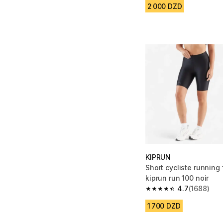
2 000 DZD
KIPRUN
Short cycliste running
kiprun run 100 noir
4.7
(1688)
4.7 out of 5 stars fro
1 700 DZD