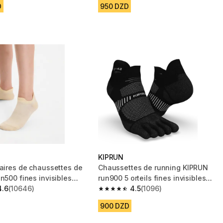
D
950 DZD
KIPRUN
paires de chaussettes de
Chaussettes de running KIPRUN
n500 fines invisibles
run900 5 orteils fines invisibles
4.6
(10646)
noires
4.5
(1096)
 5 stars from 10646 reviews
4.5 out of 5 stars from 1096 reviews
900 DZD