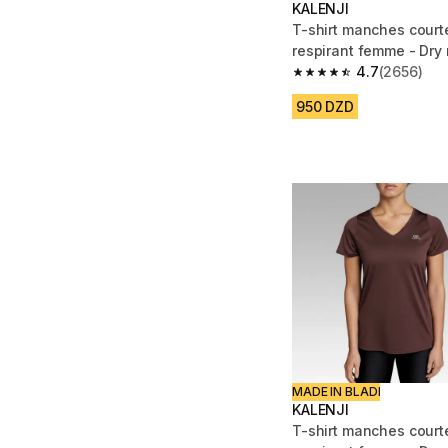
KALENJI
T-shirt manches court
respirant femme - Dry 
4.7
(2656)
4.7 out of 5 stars fro
950 DZD
MADE IN BLADI
KALENJI
T-shirt manches court