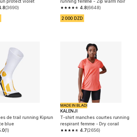
un protect violet
running femme - Zip warm noir
4.8
(3690)
4.8
(6648)
 5 stars from 3690 reviews
4.8 out of 5 stars from 6648 reviews
2 000 DZD
MADE IN BLADI
KALENJI
de trail running Kiprun
T-shirt manches courtes running
te blue
respirant femme - Dry corail
5.0
(1)
4.7
(2656)
 5 stars from 1 reviews
4.7 out of 5 stars from 2656 reviews