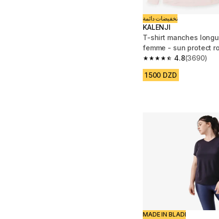
تخفيضات دائمة
KALENJI
T-shirt manches longu
femme - sun protect r
4.8
(3690)
4.8 out of 5 stars fro
1 500 DZD
MADE IN BLADI