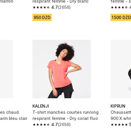
 marron
respirant femme - Dry blanc
femme - s
4.7
(2656)
m 2656 reviews
4.7 out of 5 stars from 2656 reviews
4.8 out of
950 DZD
1 500 DZD
KALENJI
KIPRUN
ues chaud
T-shirt manches courtes running
Chaussettes 
arm bleu clair
respirant femme - Dry corail fluo
900 X whi
4.7
(2656)
m 6648 reviews
4.7 out of 5 stars from 2656 reviews
5.0 out of