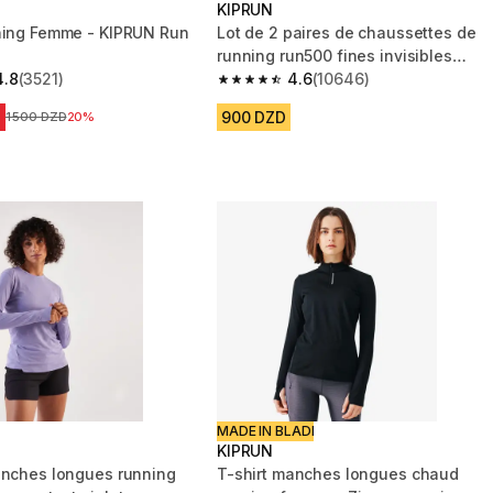
KIPRUN
ning Femme - KIPRUN Run
Lot de 2 paires de chaussettes de
running run500 fines invisibles
4.8
(3521)
turquoise
4.6
(10646)
 5 stars from 3521 reviews
4.6 out of 5 stars from 10646 review
D
900 DZD
Prix avant la réduction
1 500 DZD
20%
MADE IN BLADI
KIPRUN
anches longues running
T-shirt manches longues chaud