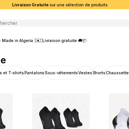
Livraison Gratuite
sur une sélection de produits
che ouverte
Made in Algeria 🇩🇿
Livraison gratuite 🚚📦
me
s et T-shirts
Pantalons
Sous-vêtements
Vestes
Shorts
Chaussette