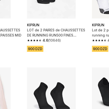
KIPRUN
KIPRUN
CHAUSSETTES
LOT de 2 PAIRES de CHAUSSETTES
Lot de 2 
PAISSES MID
DE RUNNING RUN500 FINES
running r
INVISIBLES
4.6
(10646)
m 11338 reviews
4.6 out of 5 stars from 10646 reviews
4.7 out of
900 DZD
900 DZD