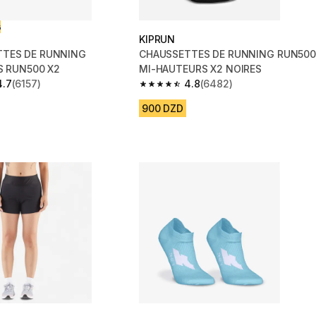
ت
KIPRUN
TES DE RUNNING
CHAUSSETTES DE RUNNING RUN500
S RUN500 X2
MI-HAUTEURS X2 NOIRES
4.7
(6157)
4.8
(6482)
 5 stars from 6157 reviews
4.8 out of 5 stars from 6482 reviews
900 DZD