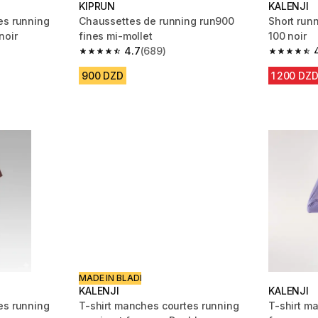
KIPRUN
KALENJI
es running
Chaussettes de running run900
Short run
noir
fines mi-mollet
100 noir
4.7
(689)
m 2656 reviews
4.7 out of 5 stars from 689 reviews
4.8 out of
900 DZD
1 200 DZ
MADE IN BLADI
KALENJI
KALENJI
es running
T-shirt manches courtes running
T-shirt m