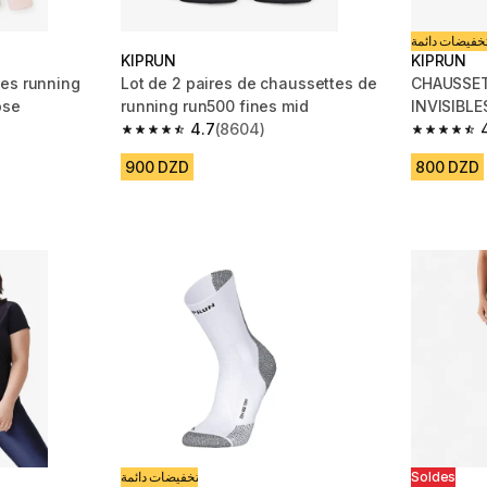
خفيضات دائمة
KIPRUN
KIPRUN
es running
Lot de 2 paires de chaussettes de
CHAUSSET
ose
running run500 fines mid
INVISIBLE
4.7
(8604)
m 3690 reviews
4.7 out of 5 stars from 8604 reviews
4.7 out of
900 DZD
800 DZD
تخفيضات دائمة
Soldes