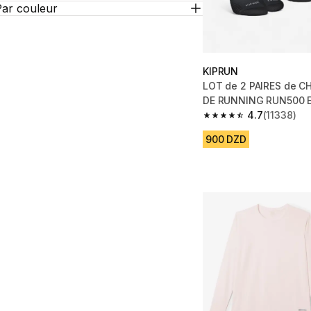
Par couleur
KIPRUN
LOT de 2 PAIRES de 
DE RUNNING RUN500 E
4.7
(11338)
4.7 out of 5 stars fro
900 DZD