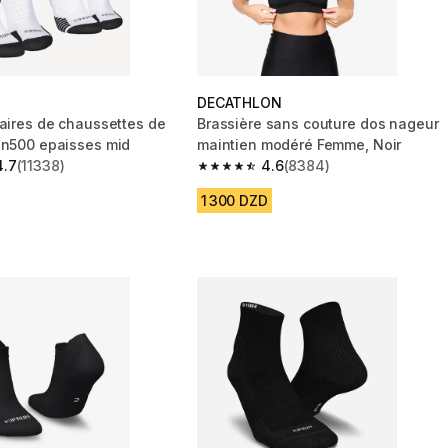
DECATHLON
paires de chaussettes de
Brassière sans couture dos nageur
un500 epaisses mid
maintien modéré Femme, Noir
4.7
(11338)
4.6
(8384)
 5 stars from 11338 reviews
4.6 out of 5 stars from 8384 reviews
1 300 DZD