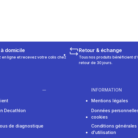
m 1778 reviews
duction
 à domicile
Retour & échange
n ligne et recevez votre colis chez
Tous nos produits bénéficient d'
retour de 30 jours.
INFORMATION
ient
Mentions légales
on Decathlon
Données personnelles
cookies
ous de diagnostique
Conditions générales
d'utilisation