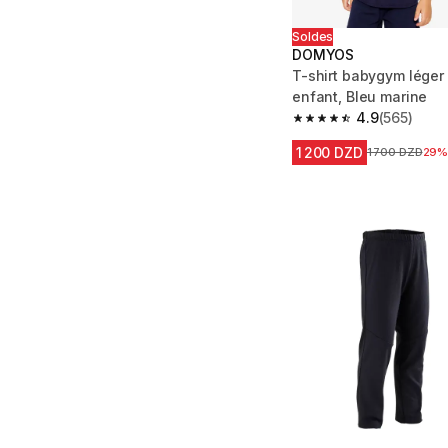
Soldes
DOMYOS
T-shirt babygym léger 
enfant, Bleu marine
4.9
(565)
4.9 out of 5 stars fro
1 200 DZD
Prix avant la r
1 700 DZD
29