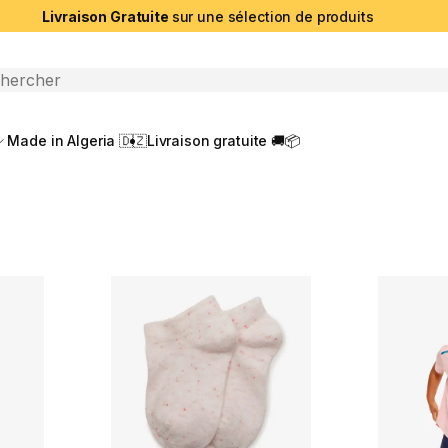
Livraison Gratuite
sur une sélection de produits
che ouverte
Made in Algeria 🇩🇿
Livraison gratuite 🚚📦