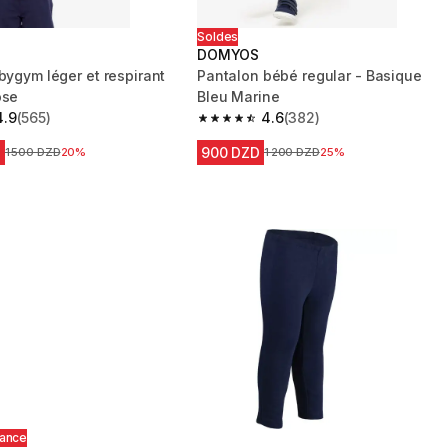
Soldes
DOMYOS
bygym léger et respirant
Pantalon bébé regular - Basique
ose
Bleu Marine
4.9
(565)
4.6
(382)
 5 stars from 565 reviews
4.6 out of 5 stars from 382 reviews
D
900 DZD
Prix avant la réduction
1 500 DZD
20%
Prix avant la réduction
1 200 DZD
25%
hance