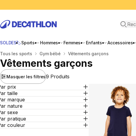
Recher
SOLDES🏷️
Sports
Hommes
Femmes
Enfants
Accessoires
Accueil
Tous les sports
Gym bébé
Vêtements garçons
Vêtements garçons
9 Produits
Masquer les filtres
ar prix
ar taille
Par marque
Par nature
Par sexe
ar pratique
Par couleur