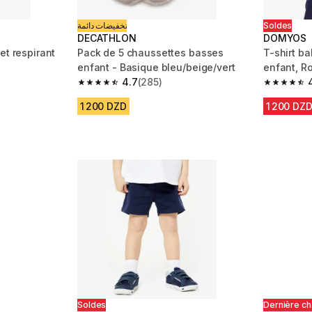
تخفيضات دائمة
Soldes
DECATHLON
DOMYOS
et respirant
Pack de 5 chaussettes basses
T-shirt ba
enfant - Basique bleu/beige/vert
enfant, R
4.7
(285)
m 565 reviews
4.7 out of 5 stars from 285 reviews
4.9 out of
1 200 DZD
1 200 DZ
éduction
%
Soldes
Dernière c