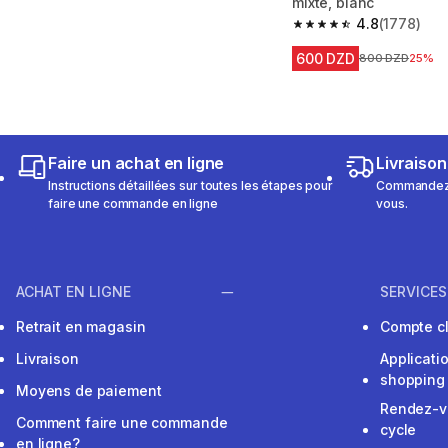
mixte, blanc
4.8
(1778)
4.8 out of 5 stars fro
600 DZD
Prix avant la ré
800 DZD
25%
Faire un achat en ligne
Livraison
Instructions détaillées sur toutes les étapes pour
Commandez e
faire une commande en ligne
vous.
ACHAT EN LIGNE
SERVICES
Retrait en magasin
Compte cl
Livraison
Applicati
shopping
Moyens de paiement
Rendez-v
Comment faire une commande
cycle
en ligne?