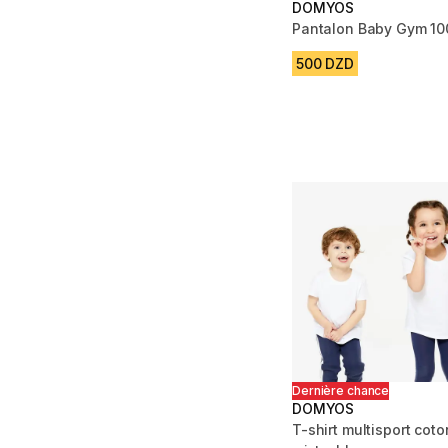
DOMYOS
Pantalon Baby Gym 10
500 DZD
Dernière chance
DOMYOS
T-shirt multisport cot