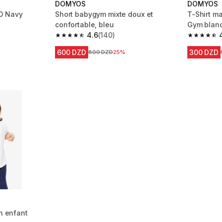
DOMYOS
DOMYOS
0 Navy
Short babygym mixte doux et
T-Shirt m
confortable, bleu
Gym blan
4.6
(140)
4.6 out of 5 stars from 140 reviews
4.7 out of
600 DZD
300 DZD
Prix avant la réduction
800 DZD
25%
on enfant