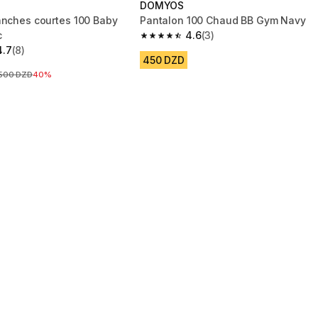
DOMYOS
anches courtes 100 Baby
Pantalon 100 Chaud BB Gym Navy
c
4.6
(3)
4.6 out of 5 stars from 3 reviews
4.7
(8)
 5 stars from 8 reviews
450 DZD
Prix avant la réduction
500 DZD
40%