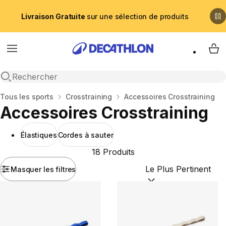
Livraison Gratuite
sur une sélection de produits
Menu
My 
Recherche ouverte
Accueil
Tous les sports
Crosstraining
Accessoires Crosstraining
Accessoires Crosstraining
Élastiques
Cordes à sauter
18 Produits
Masquer les filtres
Trier par :
(optional)