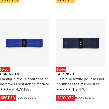
3 500 DZD
1 200 DZD
Soldes
Soldes
CORENGTH
CORENGTH
Élastique textile pour fessier
Élastique textile pour fessier
de fitness résistance modérée,
de fitness résistance très
bleu foncé
4.7
(1188)
forte, bleu foncé
4.8
(470)
4.7 out of 5 stars from 1188 reviews
4.8 out of 5 stars from 470 rev
950 DZD
1 200 DZD
Prix avant la réduction
1 200 DZD
20%
Prix avant la réduction
1 500 DZD
20%