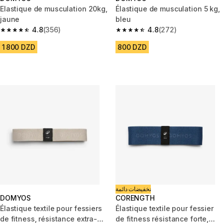
Elastique de musculation 20kg,
Élastique de musculation 5 kg,
jaune
bleu
4.8
(356)
4.8
(272)
4.8 out of 5 stars from 356 reviews
4.8 out of 5 stars from 272 rev
1 800 DZD
800 DZD
تخفيضات دائمة
DOMYOS
CORENGTH
Élastique textile pour fessiers
Élastique textile pour fessier
de fitness, résistance extra-
de fitness résistance forte,