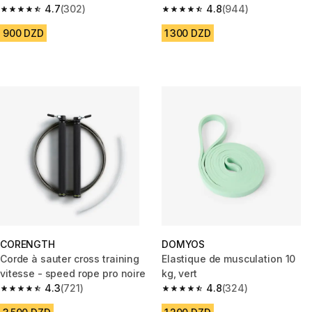
légère, beige
4.7
(302)
bleu foncé
4.8
(944)
4.7 out of 5 stars from 302 reviews
4.8 out of 5 stars from 944 rev
900 DZD
1 300 DZD
CORENGTH
DOMYOS
Corde à sauter cross training
Elastique de musculation 10
vitesse - speed rope pro noire
kg, vert
4.3
(721)
4.8
(324)
4.3 out of 5 stars from 721 reviews
4.8 out of 5 stars from 324 rev