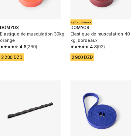
تخفيضات دائمة
DOMYOS
DOMYOS
Elastique de musculation 30kg,
Elastique de musculation 40
orange
kg, bordeaux
4.8
(260)
4.8
(92)
4.8 out of 5 stars from 260 reviews
4.8 out of 5 stars from 92 revi
2 200 DZD
2 900 DZD