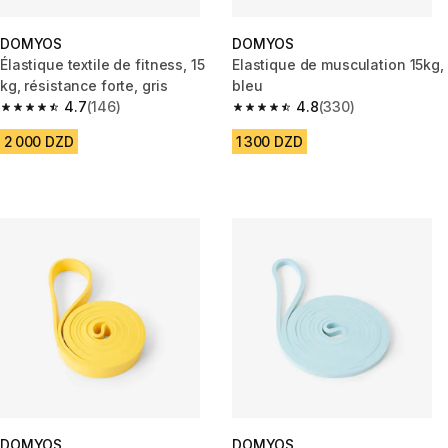
DOMYOS
DOMYOS
Élastique textile de fitness, 15
Elastique de musculation 15kg,
kg, résistance forte, gris
bleu
4.7
(146)
4.8
(330)
4.7 out of 5 stars from 146 reviews
4.8 out of 5 stars from 330 rev
2 000 DZD
1 300 DZD
DOMYOS
DOMYOS