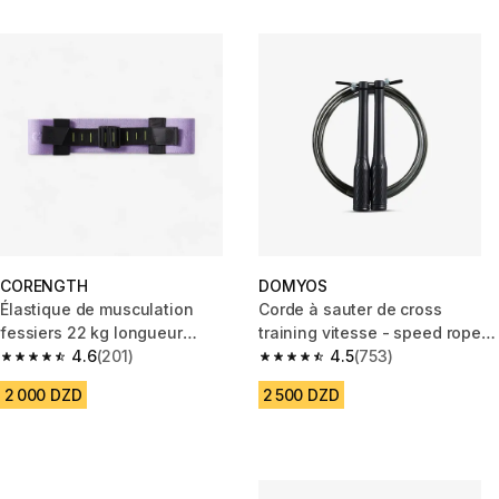
CORENGTH
DOMYOS
Élastique de musculation
Corde à sauter de cross
fessiers 22 kg longueur
training vitesse - speed rope
réglable - glute band ajustable
4.6
(201)
noire
4.5
(753)
4.6 out of 5 stars from 201 reviews
4.5 out of 5 stars from 753 rev
2 000 DZD
2 500 DZD