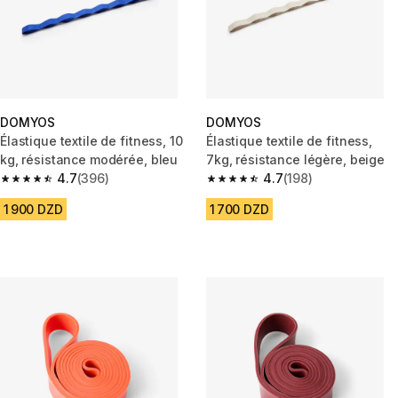
DOMYOS
DOMYOS
Élastique textile de fitness, 10
Élastique textile de fitness,
kg, résistance modérée, bleu
7kg, résistance légère, beige
4.7
(396)
4.7
(198)
4.7 out of 5 stars from 396 reviews
4.7 out of 5 stars from 198 rev
1 900 DZD
1 700 DZD