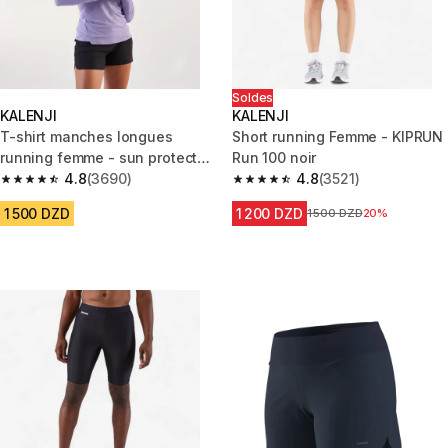
Soldes
KALENJI
KALENJI
T-shirt manches longues
Short running Femme - KIPRUN
running femme - sun protect
Run 100 noir
violet
4.8
(3690)
4.8
(3521)
4.8 out of 5 stars from 3690 reviews
4.8 out of 5 stars from 3521 re
1 500 DZD
1 200 DZD
Prix avant la réduction
1 500 DZD
20%