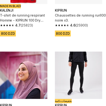
MADE IN BLADI
KALENJI
KIPRUN
T-shirt de running respirant
Chaussettes de running run100
Homme - KIPRUN 100 Dry
noire x3.
Rouge
4.7
(25823)
4.6
(25900)
4.7 out of 5 stars from 25823 reviews
4.6 out of 5 stars from 25900 
800 DZD
800 DZD
تخفيضات دائمة
KIPRUN
KIPRUN