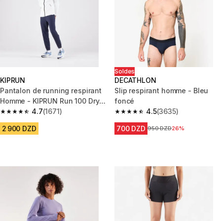
Soldes
KIPRUN
DECATHLON
Pantalon de running respirant
Slip respirant homme - Bleu
Homme - KIPRUN Run 100 Dry
foncé
Bleu foncé
4.7
(1671)
4.5
(3635)
4.7 out of 5 stars from 1671 reviews
4.5 out of 5 stars from 3635 re
2 900 DZD
700 DZD
Prix avant la réduction
950 DZD
26%