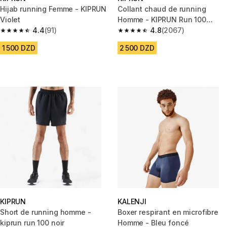
Hijab running Femme - KIPRUN
Collant chaud de running
Violet
Homme - KIPRUN Run 100
4.4
(91)
Warm Noir
4.8
(2067)
4.4 out of 5 stars from 91 reviews
4.8 out of 5 stars from 2067 re
1 500 DZD
2 500 DZD
KIPRUN
KALENJI
Short de running homme -
Boxer respirant en microfibre
kiprun run 100 noir
Homme - Bleu foncé