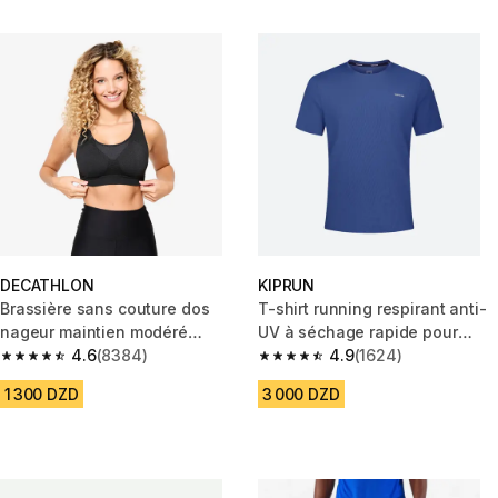
DECATHLON
KIPRUN
Brassière sans couture dos
T-shirt running respirant anti-
nageur maintien modéré
UV à séchage rapide pour
Femme, Noir
4.6
(8384)
homme - Bleu marine
4.9
(1624)
4.6 out of 5 stars from 8384 reviews
4.9 out of 5 stars from 1624 re
1 300 DZD
3 000 DZD