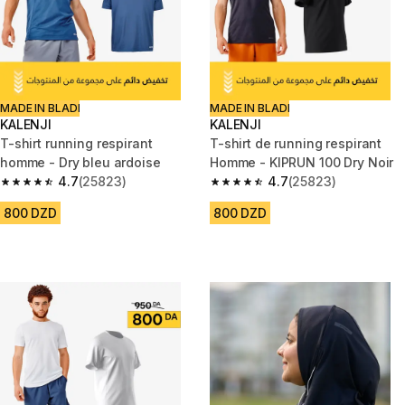
MADE IN BLADI
MADE IN BLADI
KALENJI
KALENJI
T-shirt running respirant
T-shirt de running respirant
homme - Dry bleu ardoise
Homme - KIPRUN 100 Dry Noir
4.7
(25823)
4.7
(25823)
4.7 out of 5 stars from 25823 reviews
4.7 out of 5 stars from 25823 
800 DZD
800 DZD