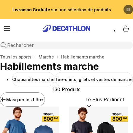
Livraison Gratuite
sur une sélection de produits
Menu
My 
Recherche ouverte
Accueil
Tous les sports
Marche
Habillements marche
Habillements marche
Chaussettes marche
Tee-shirts, gilets et vestes de marche
130 Produits
Masquer les filtres
Trier par :
(optional)