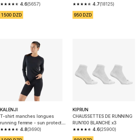
4.6
(5657)
4.7
(18125)
4.6 out of 5 stars from 5657 reviews
4.7 out of 5 stars from 18125 r
1 500 DZD
950 DZD
KALENJI
KIPRUN
T-shirt manches longues
CHAUSSETTES DE RUNNING
running femme - sun protect
RUN100 BLANCHE x3
noir
4.8
(3690)
4.6
(25900)
4.8 out of 5 stars from 3690 reviews
4.6 out of 5 stars from 25900 