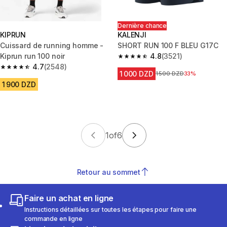
Dernière chance
KIPRUN
KALENJI
Cuissard de running homme -
SHORT RUN 100 F BLEU G17C
Kiprun run 100 noir
4.8
(3521)
4.8 out of 5 stars from 3521 re
4.7
(2548)
4.7 out of 5 stars from 2548 reviews
1 000 DZD
Prix avant la réduction
1 500 DZD
33%
1 900 DZD
1
of
6
Retour au sommet
Faire un achat en ligne
Instructions détaillées sur toutes les étapes pour faire une
commande en ligne