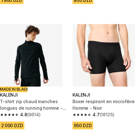
1 900 DZD
800 DZD
MADE IN BLADI
KALENJI
KALENJI
T-shirt zip chaud manches
Boxer respirant en microfibre
longues de running homme -
Homme - Noir
kiprun run 100 warm noir
4.8
(9614)
4.7
(18125)
4.8 out of 5 stars from 9614 reviews
4.7 out of 5 stars from 18125 r
2 000 DZD
950 DZD