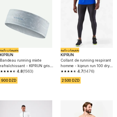
تخفيضات دائمة
تخفيضات دائمة
KIPRUN
KIPRUN
Bandeau running mixte
Collant de running respirant
rafraîchissant - KIPRUN gris
homme - kiprun run 100 dry
graphique
4.8
(1563)
noir
4.7
(1476)
4.8 out of 5 stars from 1563 reviews
4.7 out of 5 stars from 1476 re
900 DZD
2 500 DZD