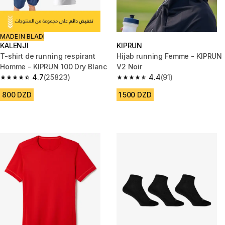
MADE IN BLADI
KALENJI
KIPRUN
T-shirt de running respirant
Hijab running Femme - KIPRUN
Homme - KIPRUN 100 Dry Blanc
V2 Noir
4.7
(25823)
4.4
(91)
4.7 out of 5 stars from 25823 reviews
4.4 out of 5 stars from 91 revi
800 DZD
1 500 DZD