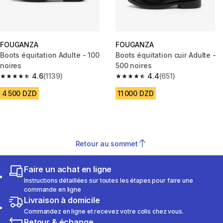
FOUGANZA
FOUGANZA
Boots équitation Adulte - 100
Boots équitation cuir Adulte -
noires
500 noires
4.6
(1139)
4.4
(651)
4.6 out of 5 stars from 1139 reviews
4.4 out of 5 stars from 651 rev
4 500 DZD
11 000 DZD
Retour au sommet
Faire un achat en ligne
Instructions détaillées sur toutes les étapes pour faire une
commande en ligne
Livraison à domicile
Commandez en ligne et recevez votre colis chez vous.
Retour & échange