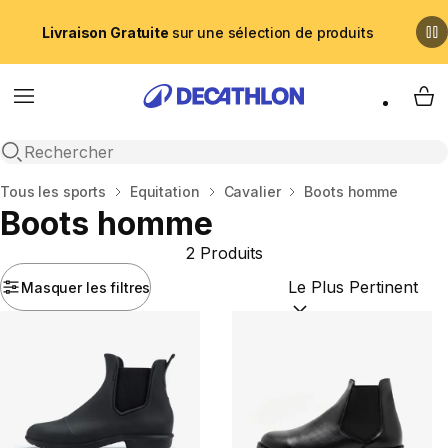
Livraison Gratuite
sur une sélection de produits
Menu
My 
Recherche ouverte
Accueil
Tous les sports
Equitation
Cavalier
Boots homme
Boots homme
2 Produits
Masquer les filtres
Trier par :
(optional)