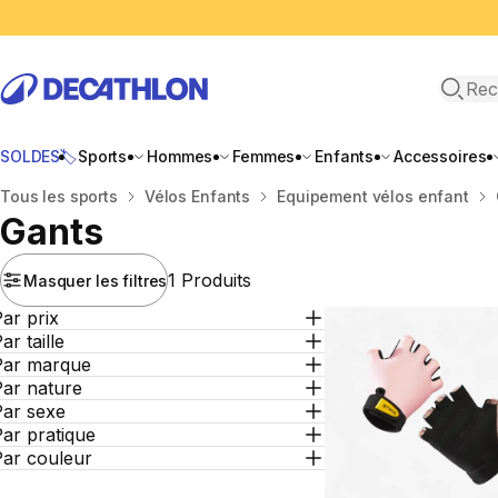
Recher
SOLDES🏷️
Sports
Hommes
Femmes
Enfants
Accessoires
Accueil
Tous les sports
Vélos Enfants
Equipement vélos enfant
Gants
1 Produits
Masquer les filtres
ar prix
ar taille
Par marque
Par nature
Par sexe
ar pratique
Par couleur