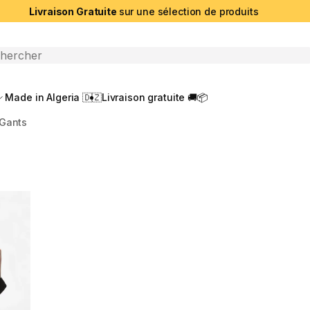
Livraison Gratuite
sur une sélection de produits
che ouverte
Made in Algeria 🇩🇿
Livraison gratuite 🚚📦
Gants