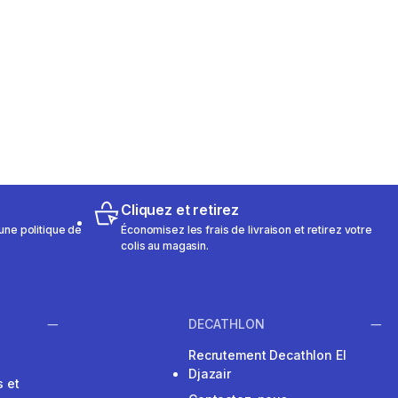
Cliquez et retirez
une politique de
Économisez les frais de livraison et retirez votre
colis au magasin.
DECATHLON
Recrutement Decathlon El
Djazair
 et