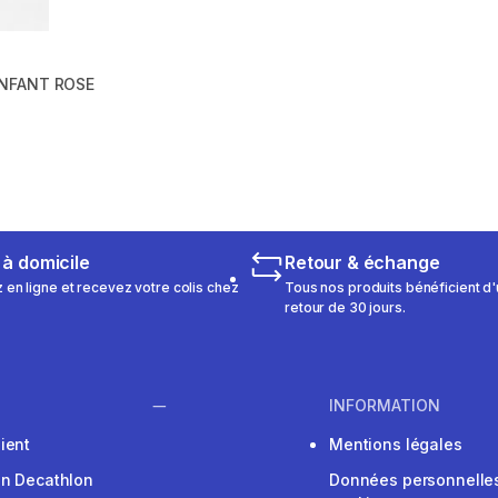
ENFANT ROSE
 1512 reviews
éduction
 à domicile
Retour & échange
n ligne et recevez votre colis chez
Tous nos produits bénéficient d'
retour de 30 jours.
INFORMATION
ient
Mentions légales
on Decathlon
Données personnelles