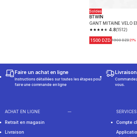
Soldes
BTWIN
GANT MITAINE VELO 
4.8
(1512)
4.8 out of 5 stars from
1 500 DZD
Prix avant la r
1 900 DZD
21%
Faire un achat en ligne
Livraison
Instructions détaillées sur toutes les étapes pour
Commandez e
faire une commande en ligne
vous.
ACHAT EN LIGNE
SERVICES
Retrait en magasin
Compte cl
Livraison
Applicati