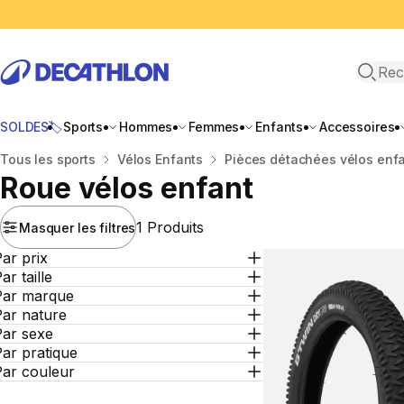
Recher
SOLDES🏷️
Sports
Hommes
Femmes
Enfants
Accessoires
Accueil
Tous les sports
Vélos Enfants
Pièces détachées vélos enf
Roue vélos enfant
1 Produits
Masquer les filtres
ar prix
ar taille
Par marque
Par nature
Par sexe
ar pratique
Par couleur