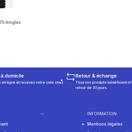
75 tringles
m 26 reviews
 à domicile
Retour & échange
n ligne et recevez votre colis chez
Tous nos produits bénéficient d'
retour de 30 jours.
INFORMATION
ient
Mentions légales