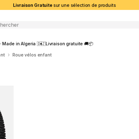
Livraison Gratuite
sur une sélection de produits
che ouverte
Made in Algeria 🇩🇿
Livraison gratuite 🚚📦
ant
Roue vélos enfant