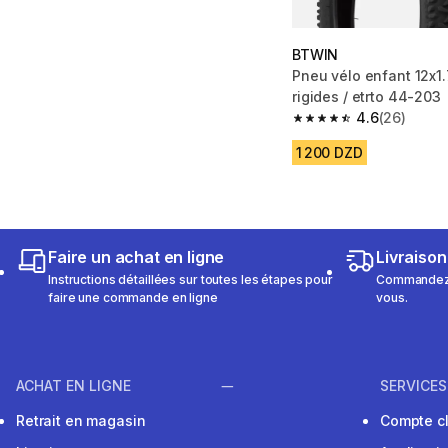
BTWIN
Pneu vélo enfant 12x1.
rigides / etrto 44-203
4.6
(26)
4.6 out of 5 stars fro
1 200 DZD
Faire un achat en ligne
Livraison
Instructions détaillées sur toutes les étapes pour
Commandez e
faire une commande en ligne
vous.
ACHAT EN LIGNE
SERVICES
Retrait en magasin
Compte cl