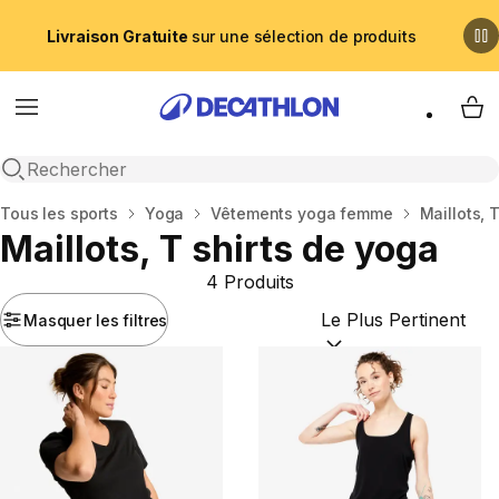
Livraison Gratuite
sur une sélection de produits
Menu
My 
Recherche ouverte
Accueil
Tous les sports
Yoga
Vêtements yoga femme
Maillots, 
Maillots, T shirts de yoga
4 Produits
Masquer les filtres
Trier par :
(optional)