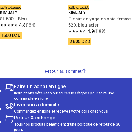
تخفيضات دائمة
تخفيضات دائمة
KIMJALY
KIMJALY
SL 500 - Bleu
T-shirt de yoga en soie femme
4.8
(164)
520, bleu acier
4.8 out of 5 stars from 164 reviews
4.9
(1188)
4.9 out of 5 stars from 1188 re
1 500 DZD
2 900 DZD
Retour au sommet
Faire un achat en ligne
Instructions détaillées sur toutes les étapes pour faire une
commande en ligne
Livraison à domicile
Commandez en ligne et recevez votre colis chez vous.
Retour & échange
Tous nos produits bénéficient d'une politique de retour de 30
jours.