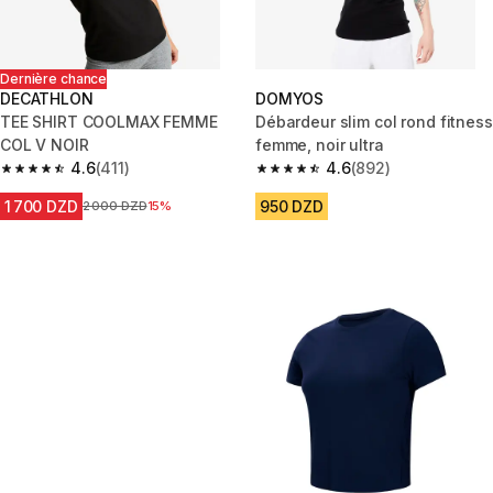
Dernière chance
DECATHLON
DOMYOS
TEE SHIRT COOLMAX FEMME
Débardeur slim col rond fitness
COL V NOIR
femme, noir ultra
4.6
(411)
4.6
(892)
4.6 out of 5 stars from 411 reviews
4.6 out of 5 stars from 892 rev
1 700 DZD
950 DZD
Prix avant la réduction
2 000 DZD
15%