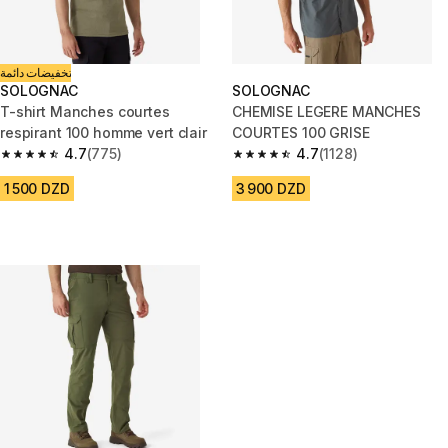
تخفيضات دائمة
SOLOGNAC
SOLOGNAC
T-shirt Manches courtes
CHEMISE LEGERE MANCHES
respirant 100 homme vert clair
COURTES 100 GRISE
4.7
(775)
4.7
(1128)
4.7 out of 5 stars from 775 reviews
4.7 out of 5 stars from 1128 re
1 500 DZD
3 900 DZD