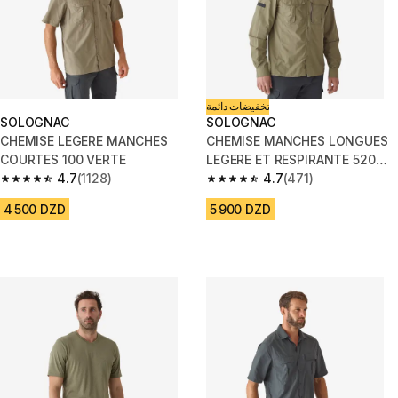
تخفيضات دائمة
SOLOGNAC
SOLOGNAC
CHEMISE LEGERE MANCHES
CHEMISE MANCHES LONGUES
COURTES 100 VERTE
LEGERE ET RESPIRANTE 520
4.7
(1128)
VERTE
4.7
(471)
4.7 out of 5 stars from 1128 reviews
4.7 out of 5 stars from 471 rev
4 500 DZD
5 900 DZD