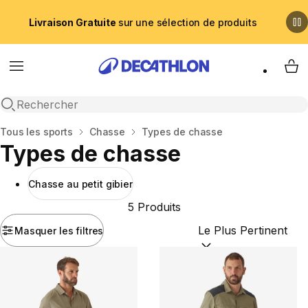
Livraison Gratuite
sur une sélection de produits
Menu
My 
Recherche ouverte
Accueil
Tous les sports
Chasse
Types de chasse
Types de chasse
Chasse au petit gibier
5 Produits
Masquer les filtres
Trier par :
(optional)