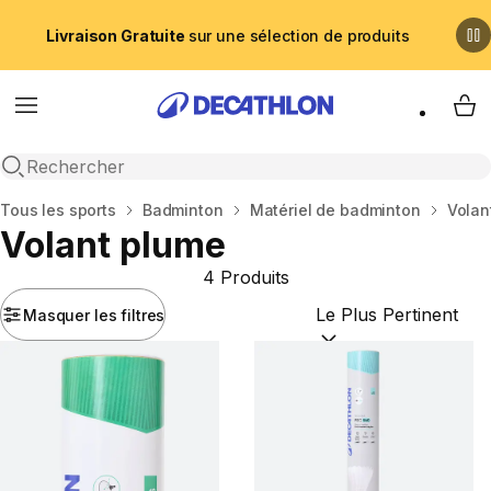
Livraison Gratuite
sur une sélection de produits
Menu
My 
Recherche ouverte
Accueil
Tous les sports
Badminton
Matériel de badminton
Volan
Volant plume
4 Produits
Masquer les filtres
Trier par :
(optional)