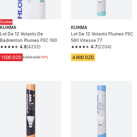
Soldes
KUIKMA
KUIKMA
Lot De 12 Volants De
Lot De 12 Volants Plumes FSC
Badminton Plumes FSC 100
560 Vitesse 77
4.8
(4232)
4.7
(2204)
4.8 out of 5 stars from 4232 reviews
4.7 out of 5 stars from 2204 r
1 500 DZD
4 900 DZD
Prix avant la réduction
5 000 DZD
70%