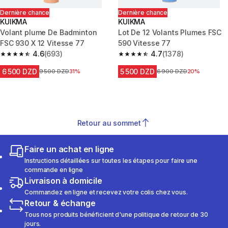
Dernière chance
Dernière chance
KUIKMA
KUIKMA
Volant plume De Badminton
Lot De 12 Volants Plumes FSC
FSC 930 X 12 Vitesse 77
590 Vitesse 77
4.6
(693)
4.7
(1378)
4.6 out of 5 stars from 693 reviews
4.7 out of 5 stars from 1378 re
6 500 DZD
5 500 DZD
Prix avant la réduction
9 500 DZD
31%
Prix avant la réduction
6 900 DZD
20%
Retour au sommet
Faire un achat en ligne
Instructions détaillées sur toutes les étapes pour faire une
commande en ligne
Livraison à domicile
Commandez en ligne et recevez votre colis chez vous.
Retour & échange
Tous nos produits bénéficient d'une politique de retour de 30
jours.