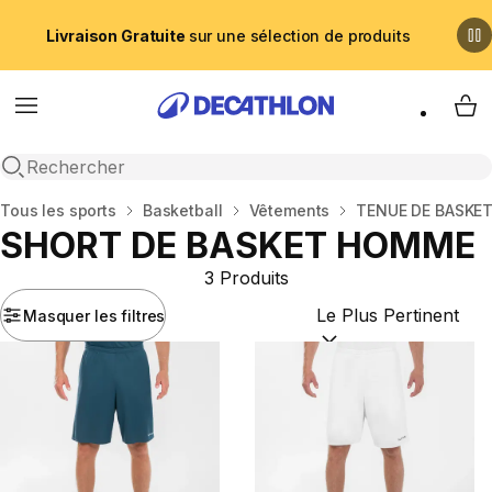
Livraison Gratuite
sur une sélection de produits
Menu
My 
Recherche ouverte
Accueil
Tous les sports
Basketball
Vêtements
TENUE DE BASKE
SHORT DE BASKET HOMME
3 Produits
Masquer les filtres
Trier par :
(optional)