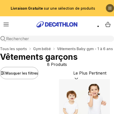
Livraison Gratuite
sur une sélection de produits
Menu
My 
Recherche ouverte
Accueil
Tous les sports
Gym bébé
Vêtements Baby gym - 1 à 6 ans
Vêtements garçons
8 Produits
Masquer les filtres
Trier par :
(optional)