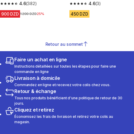
4.6
(382)
4.6
(3)
4.6 out of 5 stars from 382 reviews
4.6 out of 5 stars from 3 revie
900 DZD
450 DZD
Prix avant la réduction
1 200 DZD
25%
Retour au sommet
Faire un achat en ligne
Instructions détaillées sur toutes les étapes pour faire une
commande en ligne
Livraison à domicile
Commandez en ligne et recevez votre colis chez vous.
Retour & échange
Tous nos produits bénéficient d'une politique de retour de 30
jours.
Cliquez et retirez
Économisez les frais de livraison et retirez votre colis au
magasin.