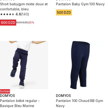
Short babygym mixte doux et
Pantalon Baby Gym 100 Navy
confortable, bleu
500 DZD
4.6
(140)
4.6 out of 5 stars from 140 reviews
600 DZD
Prix avant la réduction
800 DZD
25%
Soldes
DOMYOS
DOMYOS
Pantalon bébé regular -
Pantalon 100 Chaud BB Gym
Basique Bleu Marine
Navy