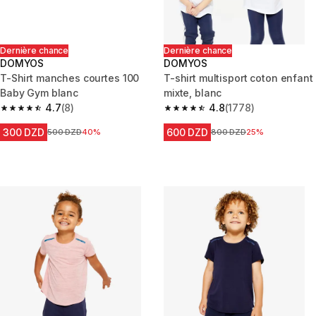
Dernière chance
Dernière chance
DOMYOS
DOMYOS
T-Shirt manches courtes 100
T-shirt multisport coton enfant
Baby Gym blanc
mixte, blanc
4.7
(8)
4.8
(1778)
4.7 out of 5 stars from 8 reviews
4.8 out of 5 stars from 1778 re
300 DZD
600 DZD
Prix avant la réduction
500 DZD
40%
Prix avant la réduction
800 DZD
25%