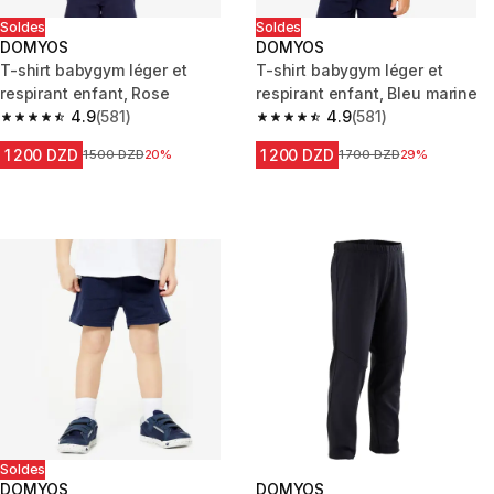
Soldes
Soldes
DOMYOS
DOMYOS
T-shirt babygym léger et
T-shirt babygym léger et
respirant enfant, Rose
respirant enfant, Bleu marine
4.9
(581)
4.9
(581)
4.9 out of 5 stars from 581 reviews
4.9 out of 5 stars from 581 rev
1 200 DZD
1 200 DZD
Prix avant la réduction
1 500 DZD
20%
Prix avant la réduction
1 700 DZD
29%
Soldes
DOMYOS
DOMYOS