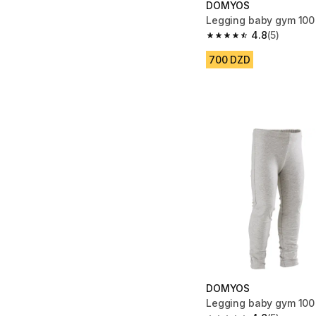
DOMYOS
Legging baby gym 100
4.8
(5)
4.8 out of 5 stars from
700 DZD
DOMYOS
Legging baby gym 100 