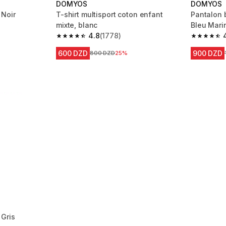
DOMYOS
DOMYOS
 Noir
T-shirt multisport coton enfant
Pantalon 
mixte, blanc
Bleu Mari
 5 reviews
4.8
(1778)
4.8 out of 5 stars from 1778 reviews
4.6 out of
600 DZD
900 DZD
Prix avant la réduction
800 DZD
25%
Gris