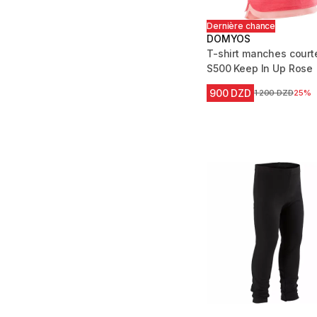
Dernière chance
DOMYOS
T-shirt manches cour
S500 Keep In Up Rose
900 DZD
Prix avant la ré
1 200 DZD
25%