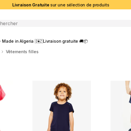
Livraison Gratuite
sur une sélection de produits
che ouverte
Made in Algeria 🇩🇿
Livraison gratuite 🚚📦
Vêtements filles