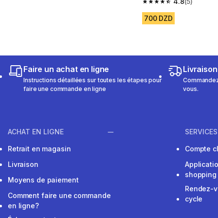
4.8
(5)
4.8 out of 5 stars from
700 DZD
Faire un achat en ligne
Livraison
Instructions détaillées sur toutes les étapes pour
Commandez e
faire une commande en ligne
vous.
ACHAT EN LIGNE
SERVICES
Retrait en magasin
Compte cl
Livraison
Applicati
shopping
Moyens de paiement
Rendez-v
Comment faire une commande
cycle
en ligne?