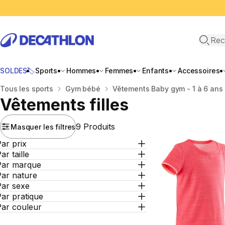
Recher
SOLDES🏷️
Sports
Hommes
Femmes
Enfants
Accessoires
Accueil
Tous les sports
Gym bébé
Vêtements Baby gym - 1 à 6 ans
Vêtements filles
9 Produits
Masquer les filtres
ar prix
ar taille
Par marque
Par nature
Par sexe
ar pratique
Par couleur