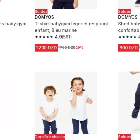
Soldes
Soldes
DOMYOS
DOMYOS
tes baby gym
T-shirt babygym léger et respirant
Short bab
enfant, Bleu marine
confortabl
4.9
(581)
4.9 out of 5 stars from 581 reviews
4.6 out of
duction
1 200 DZD
600 DZD
Prix avant la réduction
1 700 DZD
29%
Dernière chance
Soldes