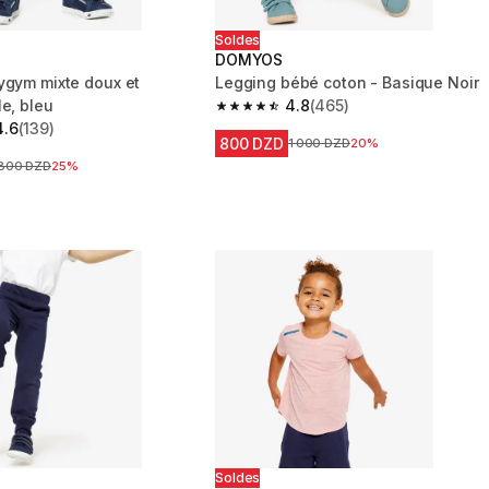
Soldes
DOMYOS
ygym mixte doux et
Legging bébé coton - Basique Noir
e, bleu
4.8
(465)
4.8 out of 5 stars from 465 reviews
4.6
(139)
 5 stars from 139 reviews
800 DZD
Prix avant la réduction
1 000 DZD
20%
Prix avant la réduction
800 DZD
25%
Soldes