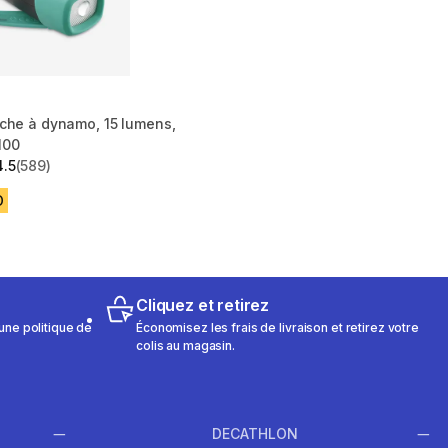
che à dynamo, 15 lumens,
100
4.5
(589)
 5 stars from 589 reviews
D
Cliquez et retirez
une politique de
Économisez les frais de livraison et retirez votre
colis au magasin.
DECATHLON