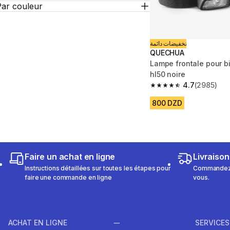
Par couleur
تخفيضات دائمة
QUECHUA
Lampe frontale pour b
hl50 noire
4.7
(2985)
4.7 out of 5 stars fro
800 DZD
Faire un achat en ligne
Livraison
Instructions détaillées sur toutes les étapes pour
Commandez e
faire une commande en ligne
vous.
ACHAT EN LIGNE
SERVICES