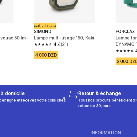
تخفيضات دائمة
SIMOND
FORCLAZ
ivouac 50 lm -
Lampe multi-usage 150, Kaki
Lampe tor
4.4
(21)
DYNAMO 
4.4 out of 5 stars from 21 reviews
m 2985 reviews
4.5 out of
4 000 DZD
2 000 DZ
 à domicile
Retour & échange
n ligne et recevez votre colis chez
Tous nos produits bénéficient d'
retour de 30 jours.
INFORMATION