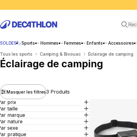
Recher
SOLDES🏷️
Sports
Hommes
Femmes
Enfants
Accessoires
Accueil
Tous les sports
Camping & Bivouac
Éclairage de camping
Éclairage de camping
3 Produits
Masquer les filtres
ar prix
ar taille
Par marque
Par nature
Par sexe
ar pratique