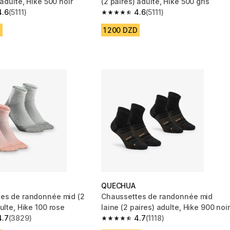
 adulte, Hike 500 noir
(2 paires) adulte, Hike 500 gris
4.6
(5111)
4.6
(5111)
 5 stars from 5111 reviews
4.6 out of 5 stars from 5111 reviews
D
1 200 DZD
QUECHUA
es de randonnée mid (2
Chaussettes de randonnée mid
ulte, Hike 100 rose
laine (2 paires) adulte, Hike 900 noir
4.7
(3829)
4.7
(1118)
 5 stars from 3829 reviews
4.7 out of 5 stars from 1118 reviews