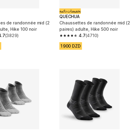
تخفيضات دائمة
QUECHUA
es de randonnée mid (2
Chaussettes de randonnée mid (2
ulte, Hike 100 noir
paires) adulte, Hike 500 noir
4.7
(3829)
4.7
(4710)
 5 stars from 3829 reviews
4.7 out of 5 stars from 4710 reviews
1 900 DZD