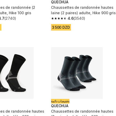
QUECHUA
es de randonnée (2
Chaussettes de randonnée hautes
ulte, Hike 100 gris
laine (2 paires) adulte, Hike 900 gris
4.7
(2740)
4.6
(3540)
 5 stars from 2740 reviews
4.6 out of 5 stars from 3540 reviews
D
3 500 DZD
تخفيضات دائمة
QUECHUA
es de randonnée hautes
Chaussettes de randonnée hautes