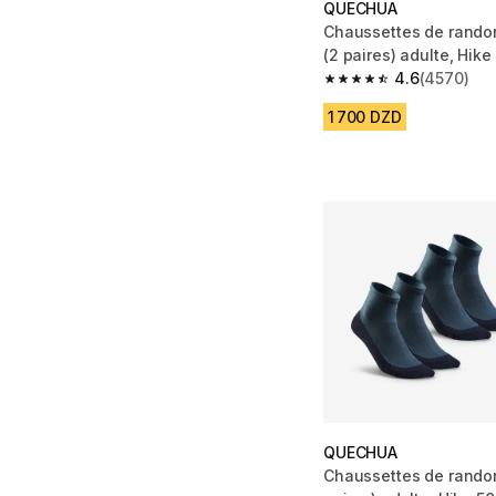
QUECHUA
Chaussettes de rando
(2 paires) adulte, Hike
4.6
(4570)
4.6 out of 5 stars fro
1 700 DZD
QUECHUA
Chaussettes de rando