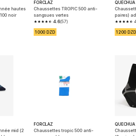
FORCLAZ
QUECHUA
nnée hautes
Chaussettes TROPIC 500 anti-
Chaussett
 100 noir
sangsues vertes
paires) ad
4.6
(57)
m 4570 reviews
4.6 out of 5 stars from 57 reviews
4.7 out of
1 000 DZD
1 200 DZ
FORCLAZ
QUECHUA
nnée mid (2
Chaussettes tropic 500 anti-
Chaussett