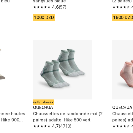
 bleu
sangsues bleue
(2 paires)
4.6
(57)
m 3820 reviews
4.6 out of 5 stars from 57 reviews
4.6 out of
1 000 DZD
1 900 DZ
تخفيضات دائمة
QUECHUA
QUECHUA
nnée hautes
Chaussettes de randonnée mid (2
Chaussett
, Hike 900
paires) adulte, Hike 500 vert
paires) ad
4.7
(4710)
m 3540 reviews
4.7 out of 5 stars from 4710 reviews
4.7 out of