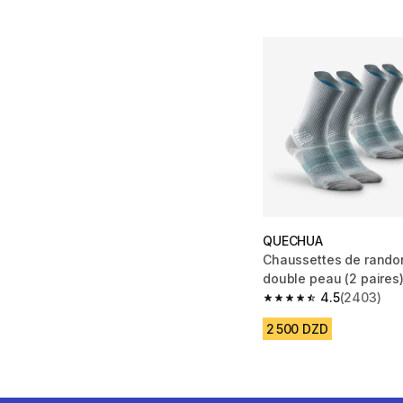
QUECHUA
Chaussettes de rando
double peau (2 paires)
520 gris
4.5
(2403)
4.5 out of 5 stars fro
2 500 DZD