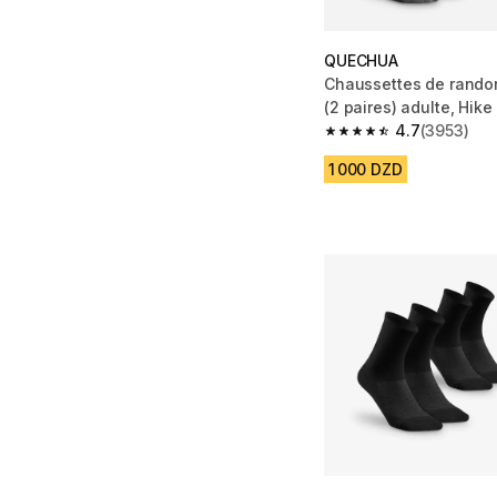
QUECHUA
Chaussettes de rando
(2 paires) adulte, Hike
4.7
(3953)
4.7 out of 5 stars fro
1 000 DZD