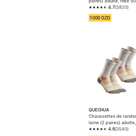
paires) adulte, Hike 50
4.7
(3820)
4.7 out of 5 stars fro
1 000 DZD
QUECHUA
Chaussettes de rando
laine (2 paires) adulte
orange
4.6
(3540)
4.6 out of 5 stars fro