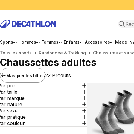
Recher
Sports
Hommes
Femmes
Enfants
Accessoires
Made in 
Accueil
Tous les sports
Randonnée & Trekking
Chaussures et san
Chaussettes adultes
22 Produits
Masquer les filtres
ar prix
ar taille
Par marque
Par nature
Par sexe
ar pratique
Par couleur