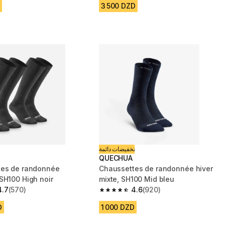
3 500 DZD
تخفيضات دائمة
QUECHUA
tes de randonnée
Chaussettes de randonnée hiver
SH100 High noir
mixte, SH100 Mid bleu
4.7
(570)
4.6
(920)
 5 stars from 570 reviews
4.6 out of 5 stars from 920 reviews
D
1 000 DZD