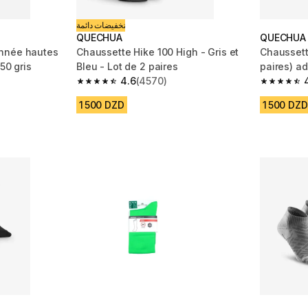
تخفيضات دائمة
QUECHUA
QUECHUA
nnée hautes
Chaussette Hike 100 High - Gris et
Chaussett
 50 gris
Bleu - Lot de 2 paires
paires) ad
4.6
(4570)
m 3953 reviews
4.6 out of 5 stars from 4570 reviews
4.7 out of
1 500 DZD
1 500 DZD