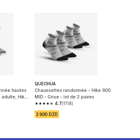
QUECHUA
nnée hautes
Chaussettes randonnée - Hike 900
 adulte, Hike
MID - Grise - lot de 2 paires
4.7
(1118)
m 2403 reviews
4.7 out of 5 stars from 1118 reviews
2 900 DZD