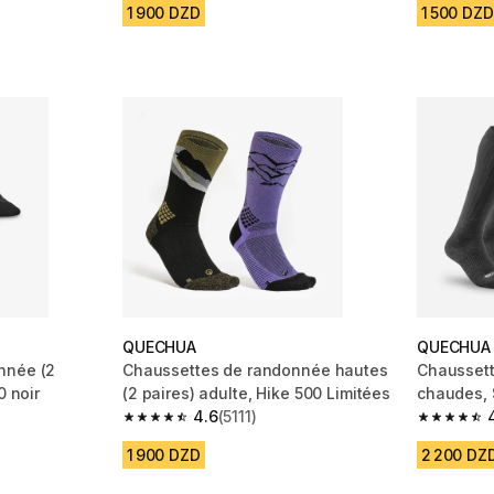
1 900 DZD
1 500 DZD
QUECHUA
QUECHUA
nnée (2
Chaussettes de randonnée hautes
Chausset
0 noir
(2 paires) adulte, Hike 500 Limitées
chaudes, 
4.6
(5111)
m 2740 reviews
4.6 out of 5 stars from 5111 reviews
4.7 out of
1 900 DZD
2 200 DZ