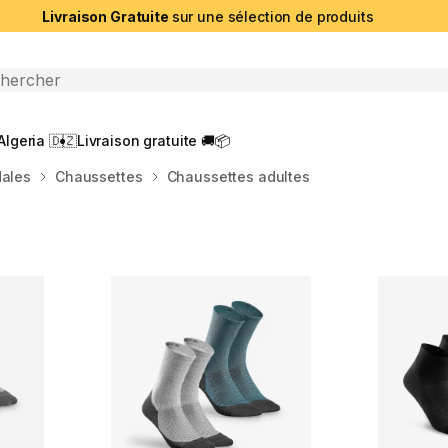
Livraison Gratuite
sur une sélection de produits
che ouverte
Algeria 🇩🇿
Livraison gratuite 🚚📦
dales
Chaussettes
Chaussettes adultes