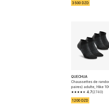
3 500 DZD
QUECHUA
Chaussettes de rando
paires) adulte, Hike 10
4.7
(2740)
4.7 out of 5 stars fro
1 200 DZD