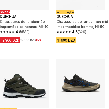
Soldes
تخفيضات دائمة
QUECHUA
QUECHUA
Chaussures de randonnée
Chaussures de randonnée mid
imperméables homme, MH500
imperméables homme, NH500
Light
4.6
(580)
Cuir WP marron
4.6
(329)
4.6 out of 5 stars from 580 reviews
4.6 out of 5 stars from 329 rev
12 900 DZD
11 900 DZD
Prix avant la réduction
15 900 DZD
18%