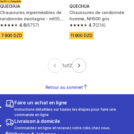
تخفيضات دائمة
QUECHUA
QUECHUA
Chaussures imperméables de
Chaussures de randonnée
randonnée montagne - mh100
homme, NH500 gris
mid khaki - homme
4.6
(6757)
4.7
(214)
4.6 out of 5 stars from 6757 reviews
4.7 out of 5 stars from 214 rev
7 900 DZD
11 900 DZD
1
of
2
Retour au sommet
Faire un achat en ligne
Instructions détaillées sur toutes les étapes pour faire une
commande en ligne
Livraison à domicile
Commandez en ligne et recevez votre colis chez vous.