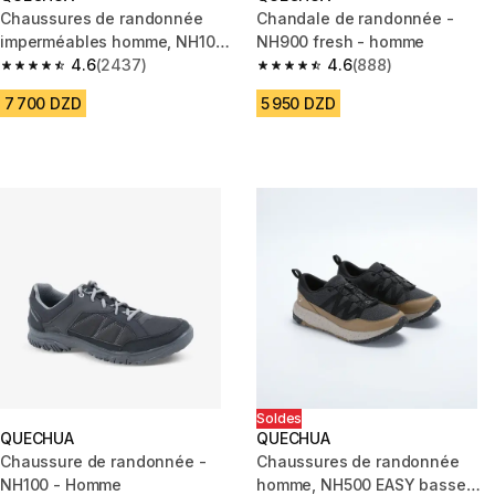
Chaussures de randonnée
Chandale de randonnée -
imperméables homme, NH100
NH900 fresh - homme
WP gris
4.6
(2437)
4.6
(888)
4.6 out of 5 stars from 2437 reviews
4.6 out of 5 stars from 888 rev
7 700 DZD
5 950 DZD
Soldes
QUECHUA
QUECHUA
Chaussure de randonnée -
Chaussures de randonnée
NH100 - Homme
homme, NH500 EASY basse