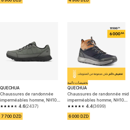
تخفيضات دائمة
QUECHUA
QUECHUA
Chaussures de randonnée
Chaussures de randonnée mid
imperméables homme, NH100
imperméables homme, NH100
WP gris
4.6
(2437)
WP bleu
4.4
(3699)
4.6 out of 5 stars from 2437 reviews
4.4 out of 5 stars from 3699 r
7 700 DZD
6 000 DZD