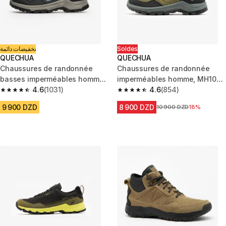
تخفيضات دائمة
Soldes
QUECHUA
QUECHUA
Chaussures de randonnée
Chaussures de randonnée
basses imperméables homme,
imperméables homme, MH100
MH100 gris
4.6
(1031)
vert
4.6
(854)
4.6 out of 5 stars from 1031 reviews
4.6 out of 5 stars from 854 rev
9 900 DZD
8 900 DZD
Prix avant la réduction
10 900 DZD
18%