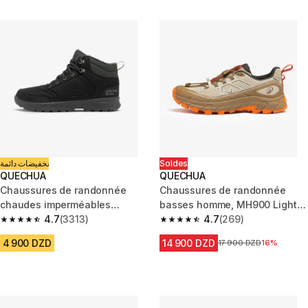
تخفيضات دائمة
Soldes
QUECHUA
QUECHUA
Chaussures de randonnée
Chaussures de randonnée
chaudes imperméables
basses homme, MH900 Light
homme, NH100 Mid noir
4.7
(3313)
beige orange
4.7
(269)
4.7 out of 5 stars from 3313 reviews
4.7 out of 5 stars from 269 rev
4 900 DZD
14 900 DZD
Prix avant la réduction
17 900 DZD
16%