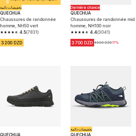
تخفيضات دائمة
Dernière chance
QUECHUA
QUECHUA
Chaussures de randonnée
Chaussures de randonnée mid
homme, NH50 vert
homme, NH100 noir
4.5
(7831)
4.4
(3041)
4.5 out of 5 stars from 7831 reviews
4.4 out of 5 stars from 3041 re
3 200 DZD
3 700 DZD
Prix avant la réduction
4 500 DZD
17%
تخفيضات دائمة
QUECHUA
QUECHUA