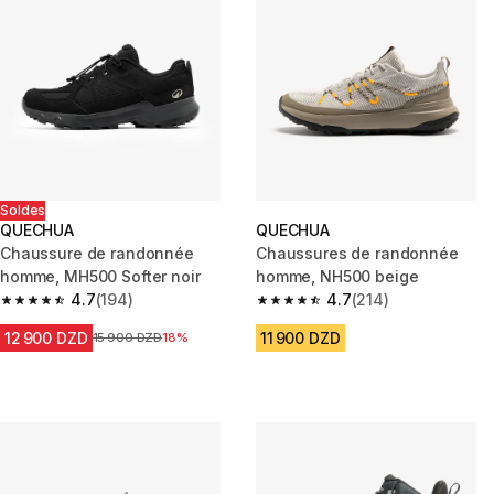
Soldes
QUECHUA
QUECHUA
Chaussure de randonnée
Chaussures de randonnée
homme, MH500 Softer noir
homme, NH500 beige
4.7
(194)
4.7
(214)
4.7 out of 5 stars from 194 reviews
4.7 out of 5 stars from 214 rev
12 900 DZD
11 900 DZD
Prix avant la réduction
15 900 DZD
18%