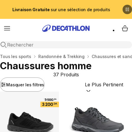
Livraison Gratuite
sur une sélection de produits
Menu
My 
Recherche ouverte
Accueil
Tous les sports
Randonnée & Trekking
Chaussures et san
Chaussures homme
37 Produits
Masquer les filtres
Trier par :
(optional)