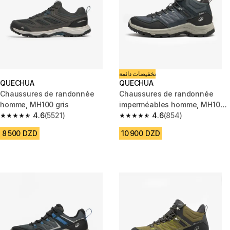
تخفيضات دائمة
QUECHUA
QUECHUA
Chaussures de randonnée
Chaussures de randonnée
homme, MH100 gris
imperméables homme, MH100
4.6
(5521)
gris
4.6
(854)
4.6 out of 5 stars from 5521 reviews
4.6 out of 5 stars from 854 rev
8 500 DZD
10 900 DZD