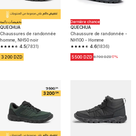
تخفيضات دائمة
Dernière chance
QUECHUA
QUECHUA
Chaussures de randonnée
Chaussure de randonnée -
homme, NH50 noir
NH100 - Homme
4.5
(7831)
4.6
(1836)
4.5 out of 5 stars from 7831 reviews
4.6 out of 5 stars from 1836 re
3 200 DZD
5 500 DZD
Prix avant la réduction
6 700 DZD
17%