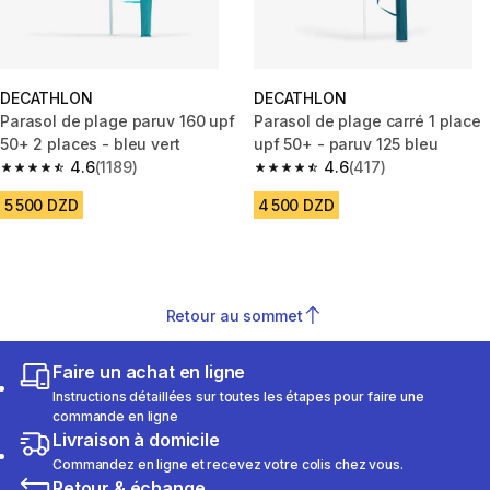
DECATHLON
DECATHLON
Parasol de plage paruv 160 upf
Parasol de plage carré 1 place
50+ 2 places - bleu vert
upf 50+ - paruv 125 bleu
4.6
(1189)
4.6
(417)
4.6 out of 5 stars from 1189 reviews
4.6 out of 5 stars from 417 rev
5 500 DZD
4 500 DZD
Retour au sommet
Faire un achat en ligne
Instructions détaillées sur toutes les étapes pour faire une
commande en ligne
Livraison à domicile
Commandez en ligne et recevez votre colis chez vous.
Retour & échange