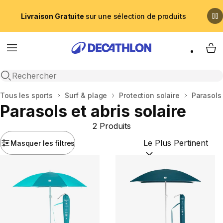
Livraison Gratuite
sur une sélection de produits
Menu
My 
Recherche ouverte
Accueil
Tous les sports
Surf & plage
Protection solaire
Parasols 
Parasols et abris solaire
2 Produits
Masquer les filtres
Trier par :
(optional)