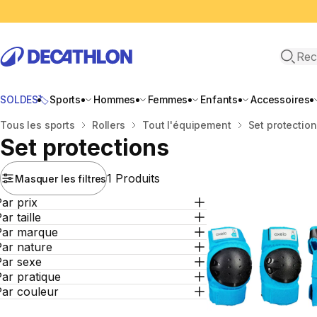
Recher
SOLDES🏷️
Sports
Hommes
Femmes
Enfants
Accessoires
Accueil
Tous les sports
Rollers
Tout l'équipement
Set protectio
Set protections
1 Produits
Masquer les filtres
ar prix
ar taille
Par marque
Par nature
Par sexe
ar pratique
Par couleur