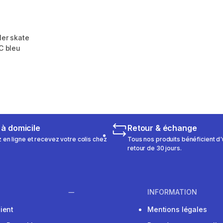
ler skate
IC bleu
m 109 reviews
 à domicile
Retour & échange
n ligne et recevez votre colis chez
Tous nos produits bénéficient d'
retour de 30 jours.
INFORMATION
ient
Mentions légales