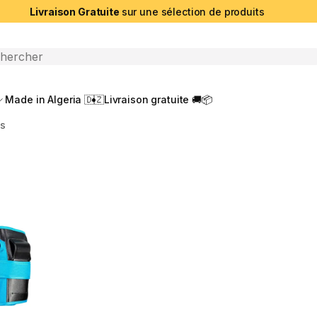
Livraison Gratuite
sur une sélection de produits
che ouverte
Made in Algeria 🇩🇿
Livraison gratuite 🚚📦
ns