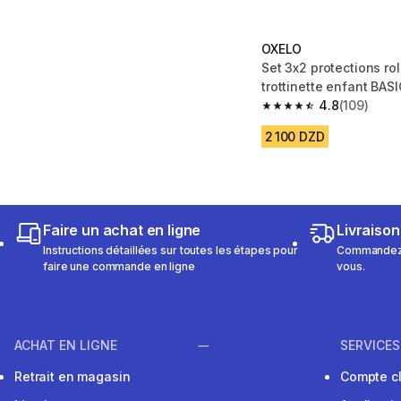
OXELO
Set 3x2 protections rol
trottinette enfant BAS
4.8
(109)
4.8 out of 5 stars fro
2 100 DZD
Faire un achat en ligne
Livraison
Instructions détaillées sur toutes les étapes pour
Commandez e
faire une commande en ligne
vous.
ACHAT EN LIGNE
SERVICES
Retrait en magasin
Compte cl