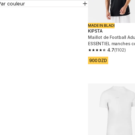
Par couleur
MADE IN BLADI
KIPSTA
Maillot de Football Adu
ESSENTIEL manches co
4.7
(1102)
4.7 out of 5 stars from
900 DZD