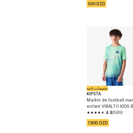
500 DZD
تخفيضات دائمة
KIPSTA
Maillot de football m
enfant VIRALTO KIDS Boreal Vert et
bleu
4.8
(589)
4.8 out of 5 stars fro
1 900 DZD