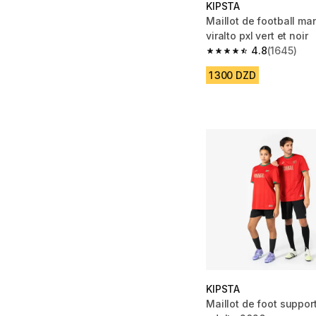
KIPSTA
Maillot de football m
viralto pxl vert et noir
4.8
(1645)
4.8 out of 5 stars fro
1 300 DZD
KIPSTA
Maillot de foot suppor