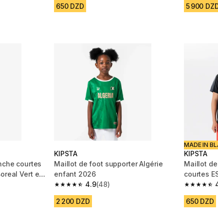
650 DZD
5 900 DZ
MADE IN BL
KIPSTA
KIPSTA
anche courtes
Maillot de foot supporter Algérie
Maillot d
enfant 2026
courtes E
4.9
(48)
m 589 reviews
4.9 out of 5 stars from 48 reviews
4.8 out of
2 200 DZD
650 DZD