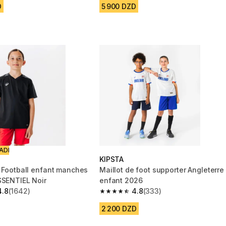
D
5 900 DZD
ADI
KIPSTA
e Football enfant manches
Maillot de foot supporter Angleterre
SSENTIEL Noir
enfant 2026
4.8
(1642)
4.8
(333)
 5 stars from 1642 reviews
4.8 out of 5 stars from 333 reviews
2 200 DZD