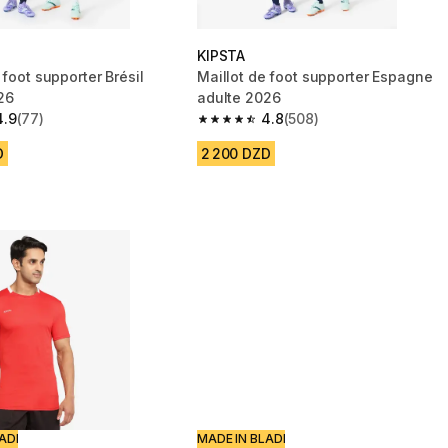
KIPSTA
 foot supporter Brésil
Maillot de foot supporter Espagne
26
adulte 2026
4.9
(77)
4.8
(508)
 5 stars from 77 reviews
4.8 out of 5 stars from 508 reviews
D
2 200 DZD
ADI
MADE IN BLADI