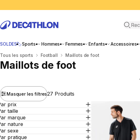
Recher
SOLDES🏷️
Sports
Hommes
Femmes
Enfants
Accessoires
Accueil
Tous les sports
Football
Maillots de foot
Maillots de foot
27 Produits
Masquer les filtres
ar prix
ar taille
Par marque
Par nature
Par sexe
ar pratique