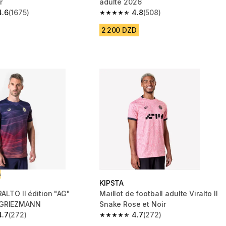
r
adulte 2026
4.6
(1675)
4.8
(508)
 5 stars from 1675 reviews
4.8 out of 5 stars from 508 reviews
2 200 DZD
ت
KIPSTA
RALTO II édition "AG"
Maillot de football adulte Viralto II
 GRIEZMANN
Snake Rose et Noir
4.7
(272)
4.7
(272)
 5 stars from 272 reviews
4.7 out of 5 stars from 272 reviews