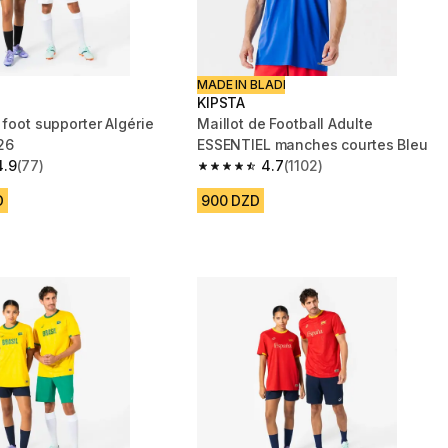
MADE IN BLADI
KIPSTA
 foot supporter Algérie
Maillot de Football Adulte
26
ESSENTIEL manches courtes Bleu
4.9
(77)
4.7
(1102)
 5 stars from 77 reviews
4.7 out of 5 stars from 1102 reviews
D
900 DZD