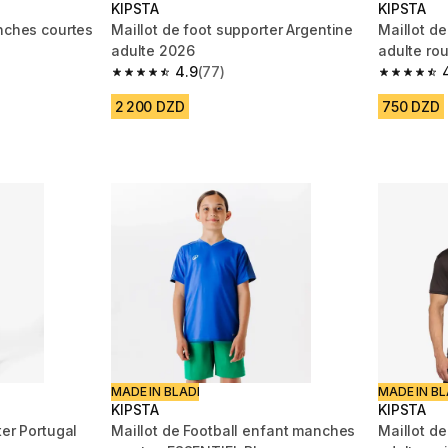
KIPSTA
KIPSTA
anches courtes
Maillot de foot supporter Argentine
Maillot d
adulte 2026
adulte ro
4.9
(77)
m 1645 reviews
4.9 out of 5 stars from 77 reviews
4.6 out of
2 200 DZD
750 DZD
MADE IN BLADI
MADE IN BL
KIPSTA
KIPSTA
ter Portugal
Maillot de Football enfant manches
Maillot d