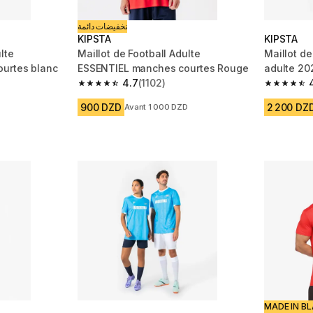
تخفيضات دائمة
KIPSTA
KIPSTA
lte
Maillot de Football Adulte
Maillot de
urtes blanc
ESSENTIEL manches courtes Rouge
adulte 20
4.7
(1102)
 1102 reviews
4.7 out of 5 stars from 1102 reviews
4.9 out of
900 DZD
2 200 DZ
Avant 1 000 DZD
MADE IN BL