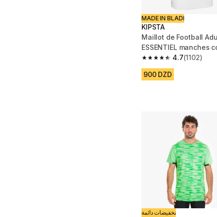
MADE IN BLADI
KIPSTA
Maillot de Football Adu
ESSENTIEL manches co
4.7
(1102)
4.7 out of 5 stars from
900 DZD
تخفيضات دائمة