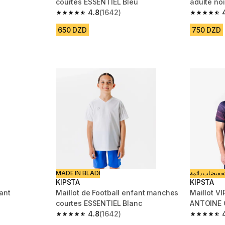
courtes ESSENTIEL Bleu
adulte noi
4.8
(1642)
m 508 reviews
4.8 out of 5 stars from 1642 reviews
4.6 out of
650 DZD
750 DZD
MADE IN BLADI
خفيضات دائمة
KIPSTA
KIPSTA
fant
Maillot de Football enfant manches
Maillot VI
courtes ESSENTIEL Blanc
ANTOINE
4.8
(1642)
m 1265 reviews
4.8 out of 5 stars from 1642 reviews
4.7 out of