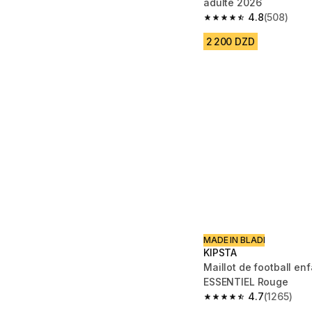
adulte 2026
4.8
(508)
4.8 out of 5 stars fro
2 200 DZD
MADE IN BLADI
KIPSTA
Maillot de football en
ESSENTIEL Rouge
4.7
(1265)
4.7 out of 5 stars fro