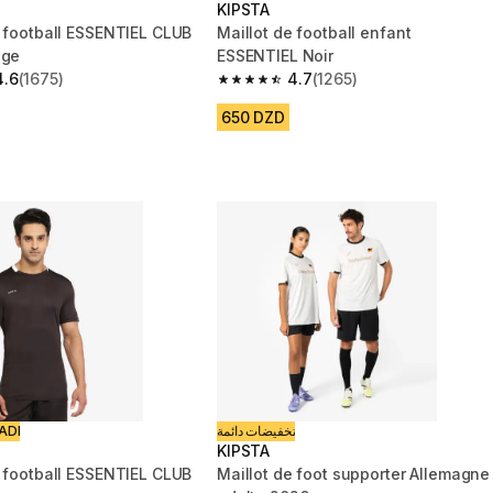
KIPSTA
e football ESSENTIEL CLUB
Maillot de football enfant
uge
ESSENTIEL Noir
4.6
(1675)
4.7
(1265)
 5 stars from 1675 reviews
4.7 out of 5 stars from 1265 reviews
650 DZD
ADI
تخفيضات دائمة
KIPSTA
e football ESSENTIEL CLUB
Maillot de foot supporter Allemagne