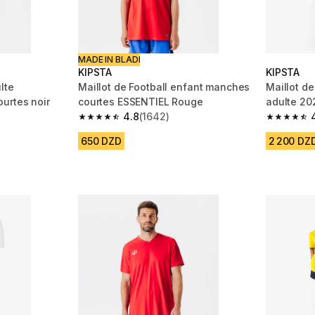
MADE IN BLADI
KIPSTA
KIPSTA
lte
Maillot de Football enfant manches
Maillot de
urtes noir
courtes ESSENTIEL Rouge
adulte 20
4.8
(1642)
 1102 reviews
4.8 out of 5 stars from 1642 reviews
4.9 out of
650 DZD
2 200 DZ