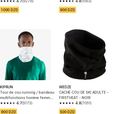
4.7
(9276)
neutre
4.8
(1563)
4.7 out of 5 stars from 9276 reviews
4.8 out of 5 stars from 1563 re
1 000 DZD
900 DZD
KIPRUN
WEDZE
Tour de cou running / bandeau
CACHE COU DE SKI ADULTE -
multifonctions homme femme -
FIRSTHEAT - NOIR
kiprun gris blanc grap
4.7
(5173)
4.8
(7051)
4.7 out of 5 stars from 5173 reviews
4.8 out of 5 stars from 7051 re
900 DZD
500 DZD