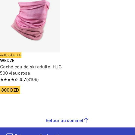
تخفيضات دائمة
WEDZE
Cache cou de ski adulte, HUG
500 vieux rose
4.7
(3109)
4.7 out of 5 stars from 3109 reviews
800 DZD
Retour au sommet