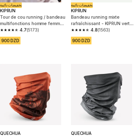
تخفيضات دائمة
تخفيضات دائمة
KIPRUN
KIPRUN
Tour de cou running / bandeau
Bandeau running mixte
multifonctions homme femme
rafraîchissant - KIPRUN vert
gris
4.7
(5173)
foncé
4.8
(1563)
4.7 out of 5 stars from 5173 reviews
4.8 out of 5 stars from 1563 re
900 DZD
900 DZD
QUECHUA
QUECHUA