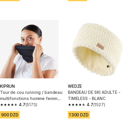
KIPRUN
WEDZE
Tour de cou running / bandeau
BANDEAU DE SKI ADULTE -
multifonctions homme femme -
TIMELESS - BLANC
kiprun noir graph
4.7
(5173)
4.7
(1527)
4.7 out of 5 stars from 5173 reviews
4.7 out of 5 stars from 1527 re
900 DZD
1 300 DZD