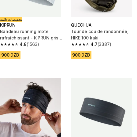
تخفيضات دائمة
KIPRUN
QUECHUA
Bandeau running mixte
Tour de cou de randonnée,
rafraîchissant - KIPRUN gris
HIKE 100 kaki
graphique
4.8
(1563)
4.7
(3387)
4.8 out of 5 stars from 1563 reviews
4.7 out of 5 stars from 3387 re
900 DZD
900 DZD