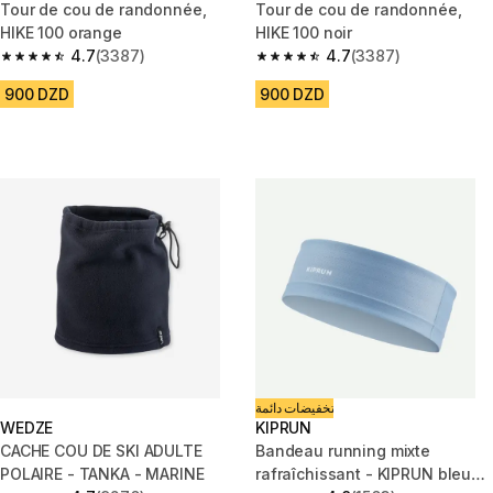
Tour de cou de randonnée,
Tour de cou de randonnée,
HIKE 100 orange
HIKE 100 noir
4.7
(3387)
4.7
(3387)
4.7 out of 5 stars from 3387 reviews
4.7 out of 5 stars from 3387 re
900 DZD
900 DZD
تخفيضات دائمة
WEDZE
KIPRUN
CACHE COU DE SKI ADULTE
Bandeau running mixte
POLAIRE - TANKA - MARINE
rafraîchissant - KIPRUN bleu