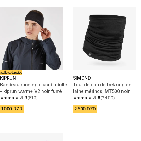
تخفيضات دائمة
KIPRUN
SIMOND
Bandeau running chaud adulte
Tour de cou de trekking en
- kiprun warm+ V2 noir fumé
laine mérinos, MT500 noir
4.3
(619)
4.8
(3400)
4.3 out of 5 stars from 619 reviews
4.8 out of 5 stars from 3400 r
1 000 DZD
2 500 DZD