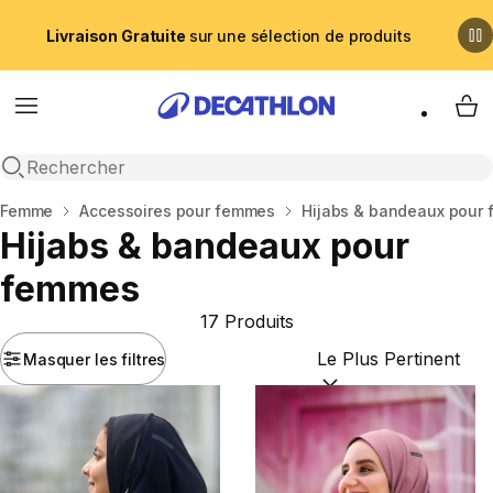
Livraison Gratuite
sur une sélection de produits
Menu
My 
Recherche ouverte
Accueil
Femme
Accessoires pour femmes
Hijabs & bandeaux pour
Hijabs & bandeaux pour
femmes
17 Produits
Masquer les filtres
Trier par :
(optional)