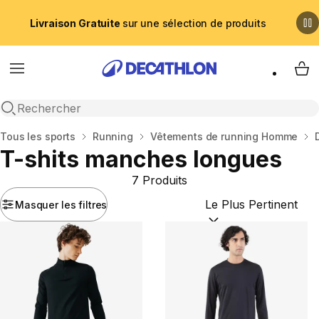
Livraison Gratuite
sur une sélection de produits
Menu
My 
Recherche ouverte
Accueil
Tous les sports
Running
Vêtements de running Homme
T-shits manches longues
7 Produits
Masquer les filtres
Trier par :
(optional)