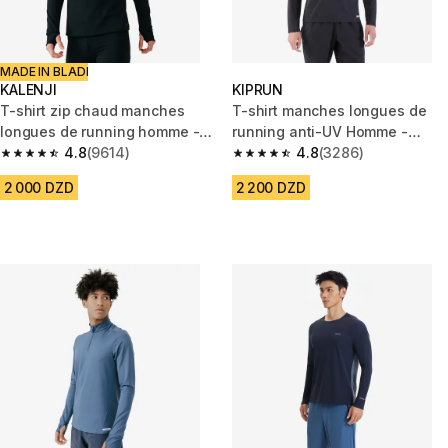
MADE IN BLADI
KALENJI
KIPRUN
T-shirt zip chaud manches
T-shirt manches longues de
longues de running homme -
running anti-UV Homme -
kiprun run 100 warm noir
4.8
(9614)
KIPRUN Dry 500 UV Noir
4.8
(3286)
4.8 out of 5 stars from 9614 reviews
4.8 out of 5 stars from 3286 re
2 000 DZD
2 200 DZD