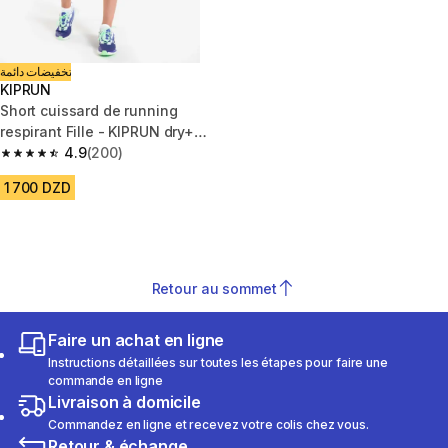
تخفيضات دائمة
KIPRUN
Short cuissard de running
respirant Fille - KIPRUN dry+
900 bleu foncé violet
4.9
(200)
4.9 out of 5 stars from 200 reviews
1 700 DZD
Retour au sommet
Faire un achat en ligne
Instructions détaillées sur toutes les étapes pour faire une
commande en ligne
Livraison à domicile
Commandez en ligne et recevez votre colis chez vous.
Retour & échange