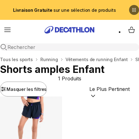
Livraison Gratuite
sur une sélection de produits
Menu
My 
Recherche ouverte
Accueil
Tous les sports
Running
Vêtements de running Enfant
S
Shorts amples Enfant
1 Produits
Masquer les filtres
Trier par :
(optional)