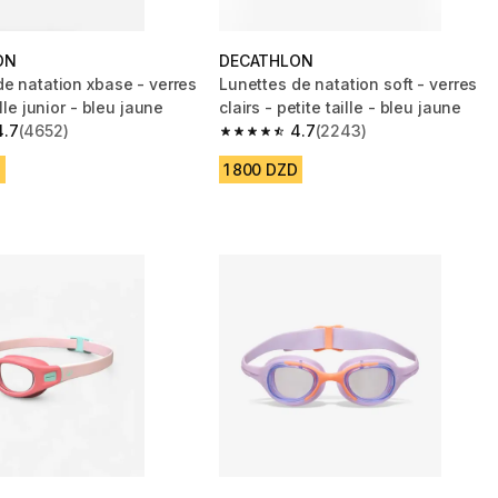
ON
DECATHLON
de natation xbase - verres
Lunettes de natation soft - verres
ille junior - bleu jaune
clairs - petite taille - bleu jaune
4.7
(4652)
4.7
(2243)
 5 stars from 4652 reviews
4.7 out of 5 stars from 2243 reviews
D
1 800 DZD