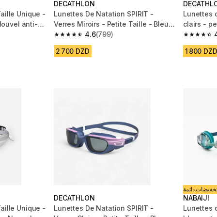
DECATHLON
DECATHL
aille Unique -
Lunettes De Natation SPIRIT -
Lunettes d
 Nouvel anti-
Verres Miroirs - Petite Taille - Bleu
clairs - pe
Orange
4.6
(799)
m 888 reviews
4.6 out of 5 stars from 799 reviews
4.7 out of
2 700 DZD
1 800 DZ
خفيضات دائمة
DECATHLON
NABAIJI
aille Unique -
Lunettes De Natation SPIRIT -
Lunettes d