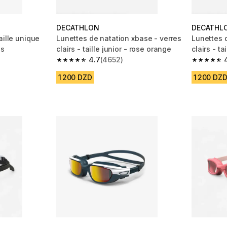
DECATHLON
DECATHL
aille unique
Lunettes de natation xbase - verres
Lunettes 
is
clairs - taille junior - rose orange
clairs - ta
4.7
(4652)
m 707 reviews
4.7 out of 5 stars from 4652 reviews
4.7 out of
1 200 DZD
1 200 DZ