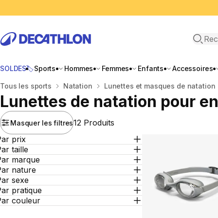
Recher
SOLDES🏷️
Sports
Hommes
Femmes
Enfants
Accessoires
Accueil
Tous les sports
Natation
Lunettes et masques de natation
Lunettes de natation pour e
12 Produits
Masquer les filtres
ar prix
ar taille
Par marque
Par nature
Par sexe
ar pratique
Par couleur