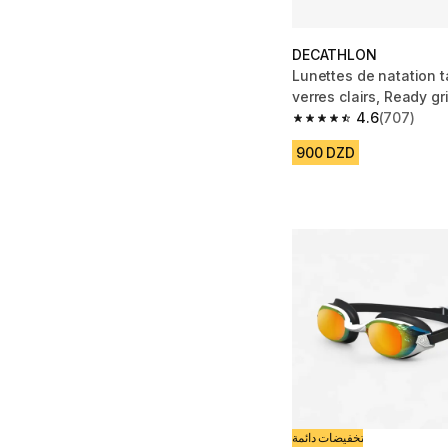
DECATHLON
Lunettes de natation t
verres clairs, Ready gr
4.6
(707)
4.6 out of 5 stars fro
900 DZD
تخفيضات دائمة