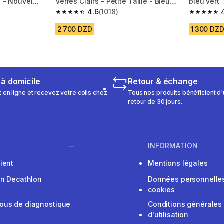
s - Nouvel
Verres Clairs - Petite Taille - Bleu
bleu vert
Mauve
4.6
(1018)
m 888 reviews
4.6 out of 5 stars from 1018 reviews
4.9 out of
2 700 DZD
1 300 DZ
 à domicile
Retour & échange
n ligne et recevez votre colis chez
Tous nos produits bénéficient d'
retour de 30 jours.
INFORMATION
ient
Mentions légales
on Decathlon
Données personnelles
cookies
ous de diagnostique
Conditions générales
d'utilisation