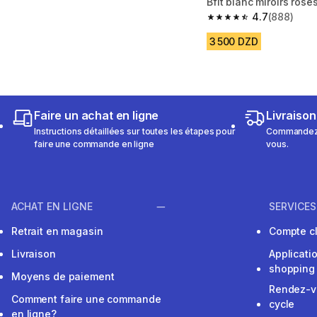
Bfit blanc miroirs rose
anti-buée
4.7
(888)
4.7 out of 5 stars fro
3 500 DZD
Faire un achat en ligne
Livraison
Instructions détaillées sur toutes les étapes pour
Commandez e
faire une commande en ligne
vous.
ACHAT EN LIGNE
SERVICES
Retrait en magasin
Compte cl
Livraison
Applicati
shopping
Moyens de paiement
Rendez-v
Comment faire une commande
cycle
en ligne?