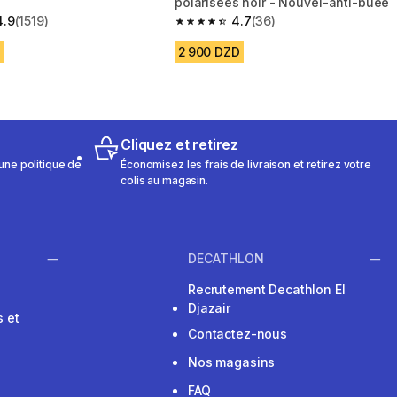
polarisées noir - Nouvel-anti-buée
4.9
(1519)
4.7
(36)
 5 stars from 1519 reviews
4.7 out of 5 stars from 36 reviews
D
2 900 DZD
Cliquez et retirez
une politique de
Économisez les frais de livraison et retirez votre
colis au magasin.
DECATHLON
Recrutement Decathlon El
Djazair
 et
Contactez-nous
Nos magasins
FAQ