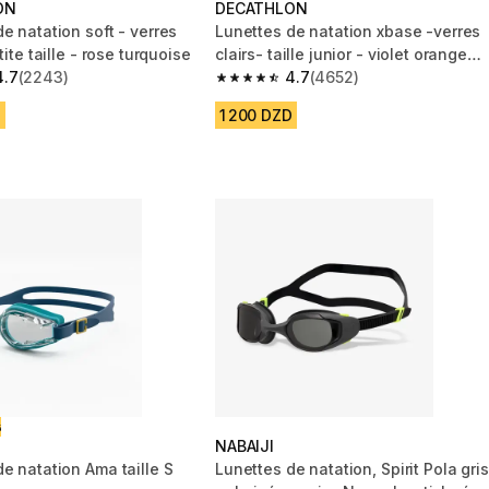
ON
DECATHLON
e natation soft - verres
Lunettes de natation xbase -verres
tite taille - rose turquoise
clairs- taille junior - violet orange
4.7
(2243)
pastel
4.7
(4652)
 5 stars from 2243 reviews
4.7 out of 5 stars from 4652 reviews
D
1 200 DZD
ت
NABAIJI
e natation Ama taille S
Lunettes de natation, Spirit Pola gris