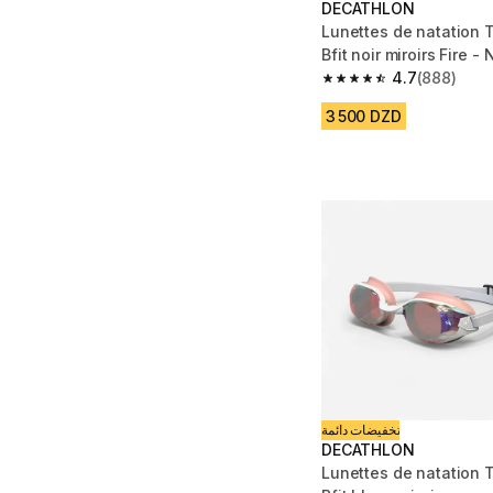
DECATHLON
Lunettes de natation T
Bfit noir miroirs Fire -
buée
4.7
(888)
4.7 out of 5 stars fro
3 500 DZD
تخفيضات دائمة
DECATHLON
Lunettes de natation T