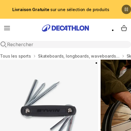
Livraison Gratuite
sur une sélection de produits
Menu
My 
Recherche ouverte
Accueil
Tous les sports
Skateboards, longboards, waveboards...
S