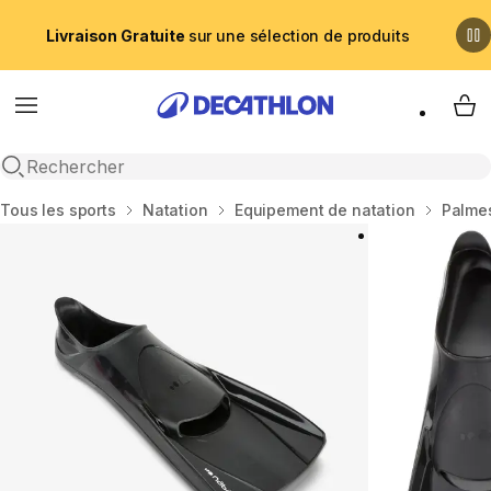
Livraison Gratuite
sur une sélection de produits
Menu
My 
Recherche ouverte
Accueil
Tous les sports
Natation
Equipement de natation
Palmes